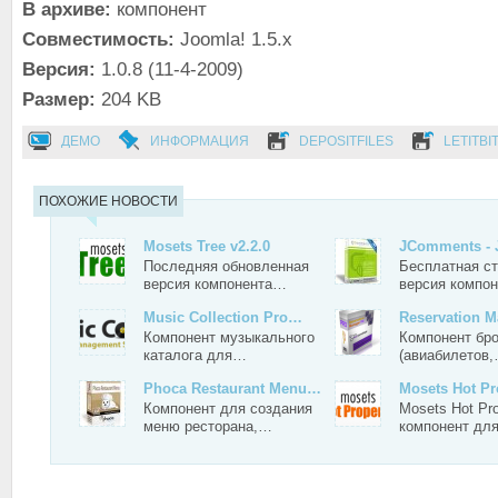
В архиве:
компонент
Совместимость:
Joomla! 1.5.x
Версия:
1.0.8 (11-4-2009)
Размер:
204 KB
ДЕМО
ИНФОРМАЦИЯ
DEPOSITFILES
LETITBI
ПОХОЖИЕ НОВОСТИ
Mosets Tree v2.2.0
JComments - 
Последняя обновленная
Бесплатная с
версия компонента…
версия компо
Music Collection Pro…
Reservation 
Компонент музыкального
Компонент бр
каталога для…
(авиабилетов
Phoca Restaurant Menu…
Mosets Hot P
Компонент для создания
Mosets Hot Pro
меню ресторана,…
компонент дл