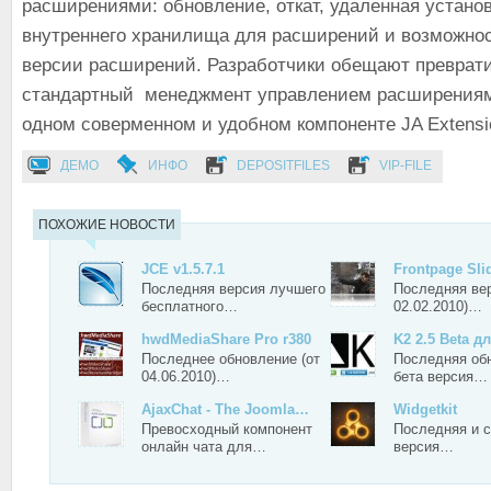
расширениями: обновление, откат, удаленная установ
внутреннего хранилища для расширений и возможнос
версии расширений. Разработчики обещают преврат
стандартный менеджмент управлением расширения
одном соверменном и удобном компоненте JA Extensi
ДЕМО
ИНФО
DEPOSITFILES
VIP-FILE
ПОХОЖИЕ НОВОСТИ
JCE v1.5.7.1
Frontpage Sl
Последняя версия лучшего
Последняя вер
бесплатного…
02.02.2010)…
hwdMediaShare Pro r380
K2 2.5 Beta 
Последнее обновление (от
Последняя об
04.06.2010)…
бета версия…
AjaxChat - The Joomla…
Widgetkit
Превосходный компонент
Последняя и 
онлайн чата для…
версия…