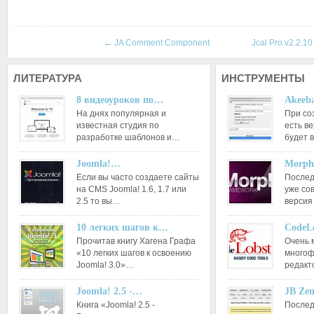
←
JA Comment Component
Jcal Pro v2.2.1
ЛИТЕРАТУРА
ИНСТРУМЕНТЫ
8 видеоуроков по…
Akeeba
На днях популярная и
При со
известная студия по
есть ве
разработке шаблонов и…
будет 
Joomla!…
Morph
Если вы часто создаете сайты
Послед
на CMS Joomla! 1.6, 1.7 или
уже со
2.5 то вы…
версия
10 легких шагов к…
CodeL
Прочитав книгу Хагена Графа
Очень 
«10 легких шагов к освоению
многоф
Joomla! 3.0»…
редакт
Joomla! 2.5 -…
JB Ze
Книга «Joomla! 2.5 -
Послед