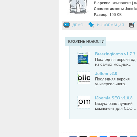
В архиве:
компонент | п
Совместимость:
Joomla!
Размер:
196 KB
ДЕМО
ИНФОРМАЦИЯ
ПОХОЖИЕ НОВОСТИ
Breezingforms v1.7.
Последняя версия од
из самых мощных…
Jollom v2.0
Последняя версия
универсального…
iJoomla SEO v1.0.8
Безусловно лучший
компонент для СЕО…