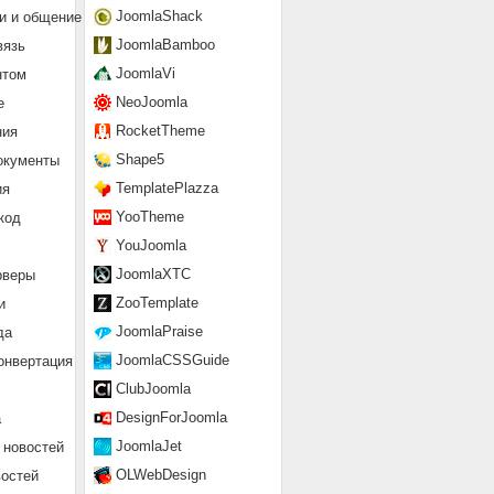
JoomlaShack
и и общение
JoomlaBamboo
вязь
JoomlaVi
нтом
NeoJoomla
е
RocketTheme
ния
Shape5
окументы
TemplatePlazza
ия
YooTheme
код
YouJoomla
JoomlaXTC
рверы
ZooTemplate
и
JoomlaPraise
да
JoomlaCSSGuide
онвертация
ClubJoomla
DesignForJoomla
а
JoomlaJet
 новостей
OLWebDesign
востей