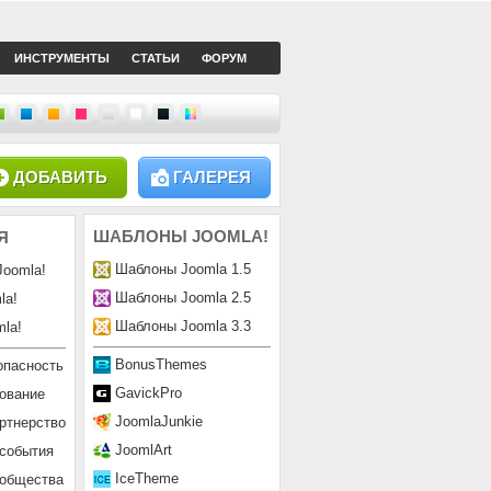
ИНСТРУМЕНТЫ
СТАТЬИ
ФОРУМ
ДОБАВИТЬ
ГАЛЕРЕЯ
ШАБЛОНЫ
JOOMLA!
Я
Шаблоны Joomla 1.5
Joomla!
Шаблоны Joomla 2.5
la!
Шаблоны Joomla 3.3
la!
BonusThemes
опасность
GavickPro
ование
JoomlaJunkie
ртнерство
JoomlArt
 события
IceTheme
ообщества