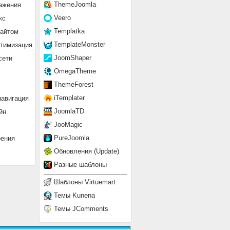
ThemeJoomla
ажения
Veero
кс
Templatka
сайтом
TemplateMonster
птимизация
JoomShaper
сети
OmegaTheme
ThemeForest
iTemplater
навигация
JoomlaTD
йн
JooMagic
PureJoomla
рения
Обновления (Update)
Разные шаблоны
Шаблоны Virtuemart
Темы Kunena
Темы JComments