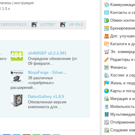
лагины | инструкция
Коммуникаци
 1.5.x
Контакты и с
Обмен конте
DEPOSITFILES
LETITBIT
VIP-FILE
Бронировани
Доп. улучше
Каталоги и д
Эл. коммерц
3…
sh404SEF v2.2.2.941
ного
Очередное обновление (от
Редакторы и 
09 февраля…
Финансы
NinjaForge - Silver…
Хостинг и се
38 различных
«серебряных»
Жизнь и люд
расширений…
Карты и пого
DatsoGallery v1.8.9
Миграция и к
Обновленная версия
Мобильность
компонента для…
Мультимеди
Отображение
Создание но