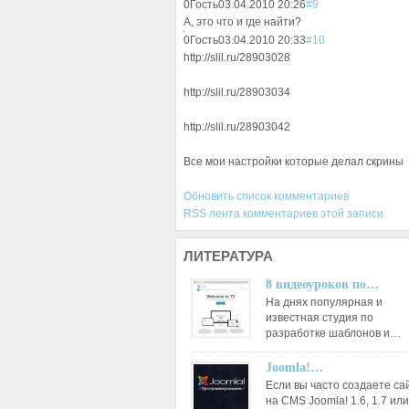
0
Гость
03.04.2010 20:26
#9
А, это что и где найти?
0
Гость
03.04.2010 20:33
#10
http://slil.ru/28903028
http://slil.ru/28903034
http://slil.ru/28903042
Все мои настройки которые делал скрины
Обновить список комментариев
RSS лента комментариев этой записи
ЛИТЕРАТУРА
8 видеоуроков по…
На днях популярная и
известная студия по
разработке шаблонов и…
Joomla!…
Если вы часто создаете са
на CMS Joomla! 1.6, 1.7 или