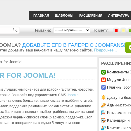
ГЛАВНАЯ
ШАБЛОНЫ
РАСШИРЕНИЯ
ЛИТЕРАТУРА
Тематика:
По цвету:
JOOMLA?
ДОБАВЬТЕ ЕГО В ГАЛЕРЕЮ JOOMFANS!
тно добавить ваш веб-сайт в нашу галерею сайтов.
Подробнее...
or for Joomla!
РАСШИРЕНИ
Компоненты 
R FOR JOOMLA!
Модули Joom
Плагины Joom
 из лучших компонентов для граббинга статей, новостей,
йтов на Ваш сайт под управлением CMS
Joomla
Доступ и без
онента очень большие, такие как: авто граббинг статей,
Администрир
ылок, поддержка рекламных блоков в статье, удаление
рых были взяты новости, выбор граббинга вступительной
Реклама и па
держка черных списков слов (blacklist), поддержка Cron
Календари и
сть авто генерации на каждые 5 минут и многое
Клиенты и с