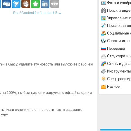
Фото и изобр
Поиск и инде
Rss2Content for Joomla 1.5
→
Управление 
Поисковая о
Социальные 
Спорт и игры
Переводы
Структура и 
Стиль и диза
тьи в бьазу, удалите эту новость или выложите рабочею
Инструменты
Спец. расши
Разное
на 100%, т.к. был куплен и загружен с оф.сайта одним
ть плаги включил но он не постит..хотя в админке
остит