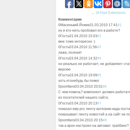
←
JA Free Extensions
Комментарии
0
Масенький Йожик
31.03.2010 17:41
#1
ну и кто-нить пробовал его в работе?
0
Гость
01.04.2010 15:03
#2
мне тоже интересно :)
0
Гость
03.04.2010 11:56
#3
лажа, полная!
0
Гость
03.04.2010 14:32
#4
он реально не работает, не добавляет ста
версию
0
Гость
03.04.2010 19:09
#5
хоть ктонибудь бы помог
0
joomfans
03.04.2010 20:01
#6
С чем помочь? компонент должен работать 
из посетителей нашего сайта.
0
Гость
03.04.2010 20:13
#7
показал ему рсс ленту категрию када пости
показывает ленту новостей а на сайт не п
0
joomfans
03.04.2010 20:15
#8
так а крон настроил на автомат. граббинг?