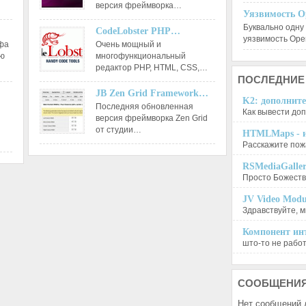
версия фреймворка…
Уязвимость O
Буквально одну
CodeLobster PHP…
уязвимость Op
афа
Очень мощный и
ию
многофункциональный
редактор РНР, HTML, CSS,…
ПОСЛЕДНИЕ
JB Zen Grid Framework…
K2: дополните
Последняя обновленная
Как вывести доп
версия фреймворка Zen Grid
от студии…
HTMLMaps - и
Расскажите пожа
RSMediaGalle
Просто Божеств
JV Video Modu
Здравствуйте, м
Компонент инт
што-то не работа
СООБЩЕНИ
Нет сообщений 