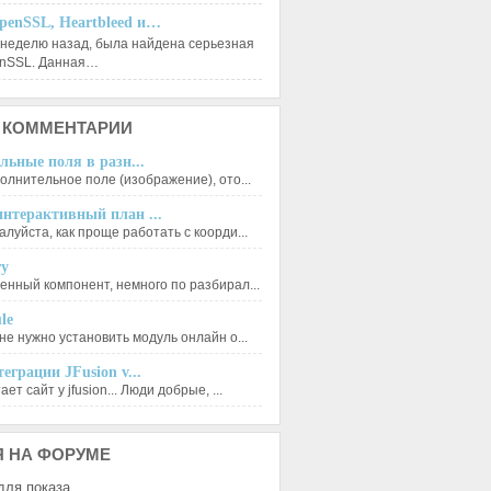
penSSL, Heartbleed и…
 неделю назад, была найдена серьезная
enSSL. Данная…
КОММЕНТАРИИ
льные поля в разн...
олнительное поле (изображение), ото...
нтерактивный план ...
луйста, как проще работать с коорди...
ry
енный компонент, немного по разбирал...
le
не нужно установить модуль онлайн о...
еграции JFusion v...
ет сайт у jfusion... Люди добрые, ...
Я
НА ФОРУМЕ
для показа