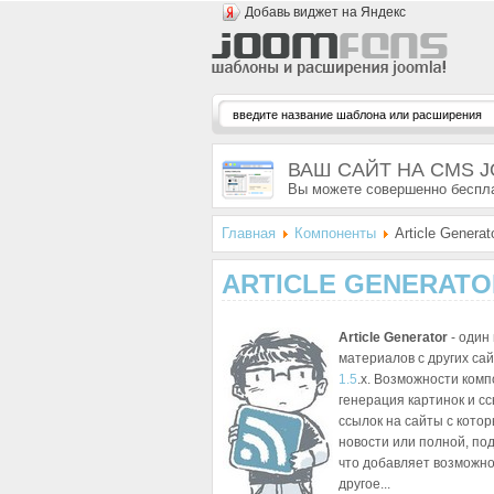
Добавь виджет на Яндекс
ВАШ САЙТ НА CMS 
Вы можете совершенно беспла
Главная
Компоненты
Article Generat
ARTICLE GENERATO
Article Generator
- один
материалов с других са
1.5
.x. Возможности комп
генерация картинок и сс
ссылок на сайты с кото
новости или полной, под
что добавляет возможно
другое...