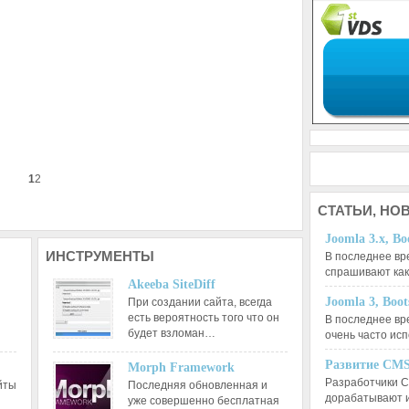
1
2
СТАТЬИ,
НОВ
Joomla 3.x, Bo
ИНСТРУМЕНТЫ
В последнее вр
спрашивают ка
Akeeba SiteDiff
Joomla 3, Boo
При создании сайта, всегда
есть вероятность того что он
В последнее вр
будет взломан…
очень часто ис
Развитие CMS
Morph Framework
Разработчики C
йты
Последняя обновленная и
дорабатывают 
уже совершенно бесплатная