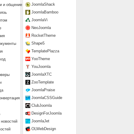
JoomlaShack
и и общение
JoomlaBamboo
вязь
JoomlaVi
нтом
NeoJoomla
е
RocketTheme
ния
Shape5
окументы
TemplatePlazza
ия
YooTheme
код
YouJoomla
JoomlaXTC
рверы
ZooTemplate
и
JoomlaPraise
да
JoomlaCSSGuide
онвертация
ClubJoomla
DesignForJoomla
а
JoomlaJet
 новостей
OLWebDesign
востей