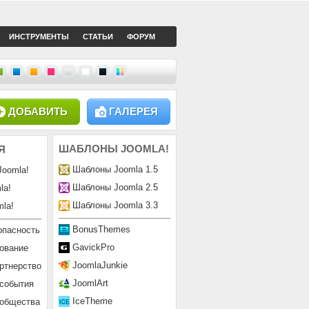
ИНСТРУМЕНТЫ
СТАТЬИ
ФОРУМ
ДОБАВИТЬ
ГАЛЕРЕЯ
ШАБЛОНЫ
JOOMLA!
Я
Шаблоны Joomla 1.5
Joomla!
Шаблоны Joomla 2.5
la!
Шаблоны Joomla 3.3
la!
BonusThemes
опасность
GavickPro
ование
JoomlaJunkie
ртнерство
JoomlArt
 события
IceTheme
ообщества