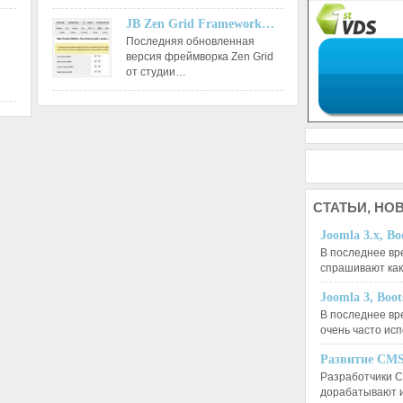
JB Zen Grid Framework…
Последняя обновленная
версия фреймворка Zen Grid
от студии…
СТАТЬИ,
НОВ
Joomla 3.x, Bo
В последнее вр
спрашивают ка
Joomla 3, Boo
В последнее вр
очень часто ис
Развитие CMS
Разработчики C
дорабатывают 