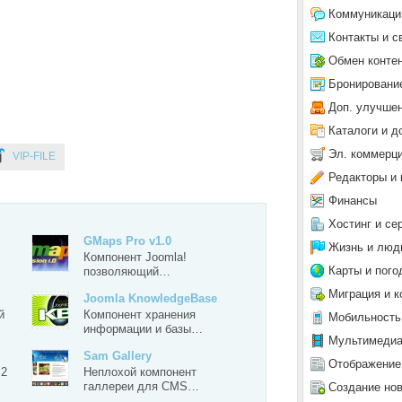
Коммуникаци
Контакты и с
Обмен конте
Бронировани
Доп. улучше
Каталоги и д
Эл. коммерц
VIP-FILE
Редакторы и 
Финансы
Хостинг и се
GMaps Pro v1.0
Жизнь и люд
Компонент Joomla!
Карты и пого
позволяющий…
Миграция и к
Joomla KnowledgeBase
й
Компонент хранения
Мобильность
информации и базы…
Мультимеди
Sam Gallery
Отображение
 2
Неплохой компонент
галлереи для CMS…
Создание но