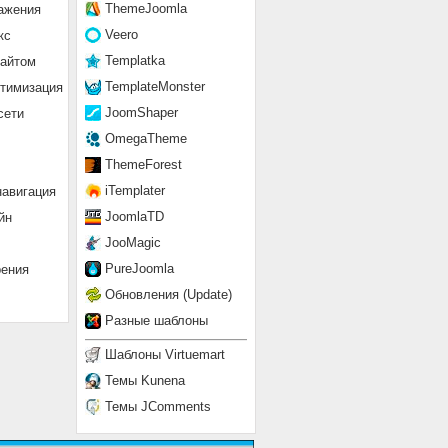
ThemeJoomla
ажения
Veero
кс
Templatka
сайтом
TemplateMonster
птимизация
JoomShaper
сети
OmegaTheme
ThemeForest
iTemplater
навигация
JoomlaTD
йн
JooMagic
PureJoomla
рения
Обновления (Update)
Разные шаблоны
Шаблоны Virtuemart
Темы Kunena
Темы JComments