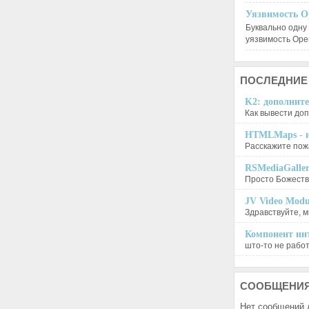
Уязвимость O
Буквально одну
уязвимость Op
ПОСЛЕДНИЕ
K2: дополните
Как вывести доп
HTMLMaps - и
Расскажите пожа
RSMediaGalle
Просто Божеств
JV Video Modu
Здравствуйте, м
Компонент инт
што-то не работа
СООБЩЕНИ
Нет сообщений 