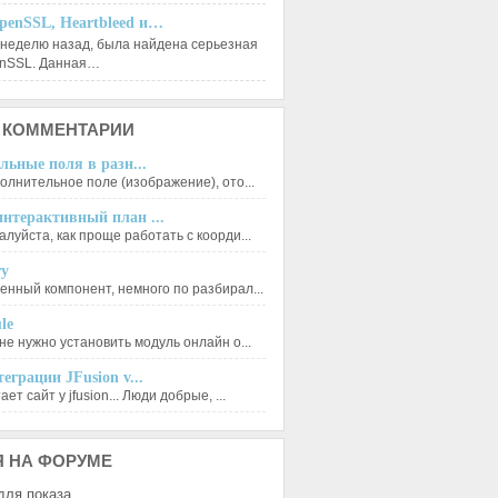
penSSL, Heartbleed и…
 неделю назад, была найдена серьезная
enSSL. Данная…
КОММЕНТАРИИ
льные поля в разн...
олнительное поле (изображение), ото...
нтерактивный план ...
луйста, как проще работать с коорди...
ry
енный компонент, немного по разбирал...
le
не нужно установить модуль онлайн о...
еграции JFusion v...
ет сайт у jfusion... Люди добрые, ...
Я
НА ФОРУМЕ
для показа