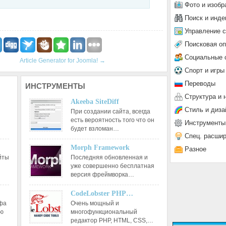
Фото и изобр
Поиск и инде
Управление 
Поисковая о
Социальные 
Article Generator for Joomla!
→
Спорт и игры
Переводы
ИНСТРУМЕНТЫ
Структура и 
Akeeba SiteDiff
Стиль и диза
При создании сайта, всегда
есть вероятность того что он
Инструменты
будет взломан…
Спец. расши
Morph Framework
Разное
йты
Последняя обновленная и
уже совершенно бесплатная
версия фреймворка…
CodeLobster PHP…
афа
Очень мощный и
ию
многофункциональный
редактор РНР, HTML, CSS,…