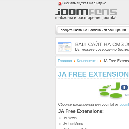
Добавь виджет на Яндекс
ВАШ САЙТ НА CMS 
Вы можете совершенно беспла
Главная
Компоненты
JA Free Extens
JA FREE EXTENSIO
Сборник расширений для Joomla! от
Jooml
JA Free Extensions:
JA News
JA IconMenu