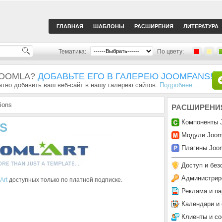
ГЛАВНАЯ
ШАБЛОНЫ
РАСШИРЕНИЯ
ЛИТЕРАТУРА
Тематика:
По цвету:
JOOMLA?
ДОБАВЬТЕ ЕГО В ГАЛЕРЕЮ JOOMFANS!
тно добавить ваш веб-сайт в нашу галерею сайтов.
Подробнее...
ions
РАСШИРЕНИ
Компоненты 
NS
Модули Joom
Плагины Joom
Доступ и без
Администрир
Art
доступных только по платной подписке.
Реклама и па
Календари и
Клиенты и с