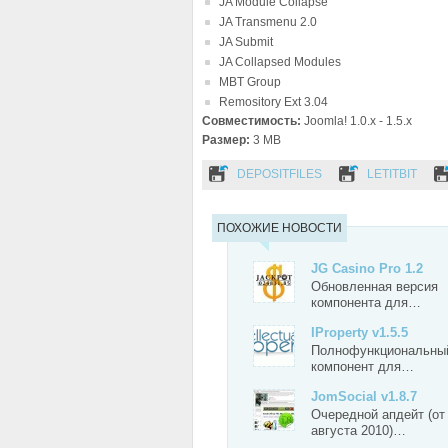
JA Module Collapse
JA Transmenu 2.0
JA Submit
JA Collapsed Modules
MBT Group
Remository Ext 3.04
Совместимость:
Joomla! 1.0.x - 1.5.x
Размер:
3 MB
DEPOSITFILES
LETITBIT
ПОХОЖИЕ НОВОСТИ
JG Casino Pro 1.2
Обновленная версия
компонента для…
IProperty v1.5.5
Полнофункциональны
компонент для…
JomSocial v1.8.7
Очередной апдейт (от
августа 2010)…