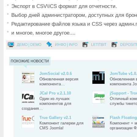
Экспорт в CSV\ICS формат для отчетности.
Выбор дней администратором, доступных для брон
Редактирование файлов языка и CSS через админ.п
и многое, многое другое....
ДЕМО | DEMO
ИНФО | INFO
LETITBIT
DEPOSIT
ПОХОЖИЕ НОВОСТИ
JomSocial v2.0.6
JomTube v1.0.
Обновленная версия
Обновленная 
компонента…
компонента 
JCal Pro v.2.1.10
jSupport - Tr
Один из лучших
Отличный ком
компонентов для
службы тикет
создания…
True Gallery v2.1
Flash Floati
Компонент галереи для
Компонент + 
CMS Joomla!
организации 