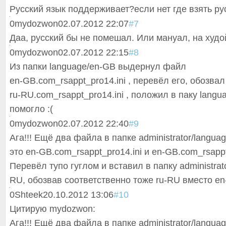
Русский язык поддерживает?если нет где взять р
0
mydozwon
02.07.2012 22:07
#7
Даа, русский бы не помешал. Или мануал, на худо
0
mydozwon
02.07.2012 22:15
#8
Из папки language/en-GB выдернул файл
en-GB.com_rsappt_pro14.ini , перевёл его, обозвал
ru-RU.com_rsappt_pro14.ini , положил в паку langua
помогло :(
0
mydozwon
02.07.2012 22:40
#9
Ага!!! Ещё два файла в папке administrator/langua
это en-GB.com_rsappt_pro14.ini и en-GB.com_rsappt
Перевёл тупо гуглом и вставил в папку administrato
RU, обозвав соответственно тоже ru-RU вместо en
0
Shteek
20.10.2012 13:06
#10
Цитирую mydozwon:
Ага!!! Ещё два файла в папке administrator/langua