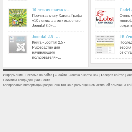
10 легких шагов к…
CodeL
Прочитав книгу Хагена Графа
Очень 
«10 легких шагов к освоению
многоф
Joomla! 3.0»…
редакт
Joomla! 2.5 -…
JB Ze
Книга «Joomla! 2.5 -
Послед
Руководство для
версия
начинающего
от сту
пользователя»…
Информация
|
Реклама на сайте
|
О сайте
|
Joomla в картинках
|
Галерея сайтов
|
До
Политика конфиденциальности
Копирование информации разрешено только с размещением активной ссылки на са