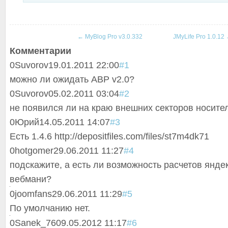
←
MyBlog Pro v3.0.332
JMyLife Pro 1.0.12
Комментарии
0
Suvorov
19.01.2011 22:00
#1
можно ли ожидать ABP v2.0?
0
Suvorov
05.02.2011 03:04
#2
не появился ли на краю внешних секторов носите
0
Юрий
14.05.2011 14:07
#3
Есть 1.4.6 http://depositfiles.com/files/st7m4dk71
0
hotgomer
29.06.2011 11:27
#4
подскажите, а есть ли возможность расчетов янде
вебмани?
0
joomfans
29.06.2011 11:29
#5
По умолчанию нет.
0
Sanek_76
09.05.2012 11:17
#6