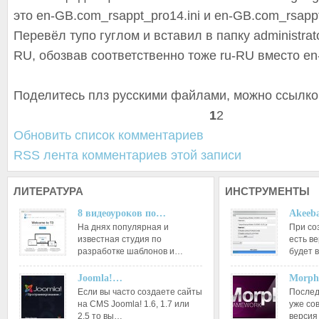
это en-GB.com_rsappt_pro14.ini и en-GB.com_rsappt
Перевёл тупо гуглом и вставил в папку administrato
RU, обозвав соответственно тоже ru-RU вместо en
Поделитесь плз русскими файлами, можно ссылко
1
2
Обновить список комментариев
RSS лента комментариев этой записи
ЛИТЕРАТУРА
ИНСТРУМЕНТЫ
8 видеоуроков по…
Akeeba
На днях популярная и
При со
известная студия по
есть ве
разработке шаблонов и…
будет 
Joomla!…
Morph
Если вы часто создаете сайты
Послед
на CMS Joomla! 1.6, 1.7 или
уже со
2.5 то вы…
версия