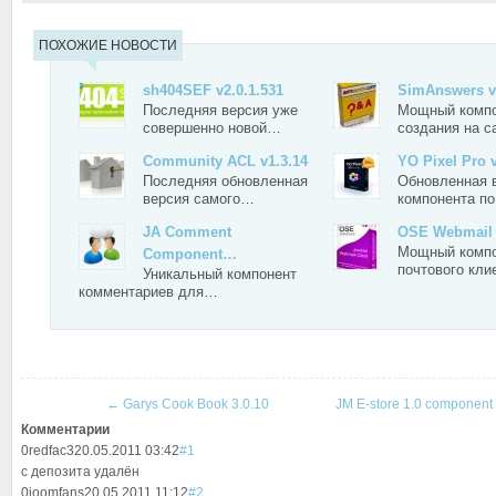
ПОХОЖИЕ НОВОСТИ
sh404SEF v2.0.1.531
SimAnswers v1
Последняя версия уже
Мощный компо
совершенно новой…
создания на 
Community ACL v1.3.14
YO Pixel Pro 
Последняя обновленная
Обновленная 
версия самого…
компонента п
JA Comment
OSE Webmail 
Мощный комп
Component…
почтового кл
Уникальный компонент
комментариев для…
←
Garys Cook Book 3.0.10
JM E-store 1.0 component 
Комментарии
0
redfac3
20.05.2011 03:42
#1
с депозита удалён
0
joomfans
20.05.2011 11:12
#2