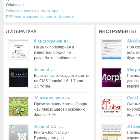
Обновлен
Обновить список комментариев
RSS лента комментариев этой записи
ЛИТЕРАТУРА
ИНСТРУМЕНТЫ
8 видеоуроков по…
Akeeba
На днях популярная и
При со
известная студия по
есть ве
разработке шаблонов и…
будет 
Joomla!…
Morph
Если вы часто создаете сайты
Послед
на CMS Joomla! 1.6, 1.7 или
уже со
2.5 то вы…
версия
10 легких шагов к…
CodeL
Прочитав книгу Хагена Графа
Очень 
«10 легких шагов к освоению
многоф
Joomla! 3.0»…
редакт
Joomla! 2.5 -…
JB Ze
Книга «Joomla! 2.5 -
Послед
Руководство для
версия