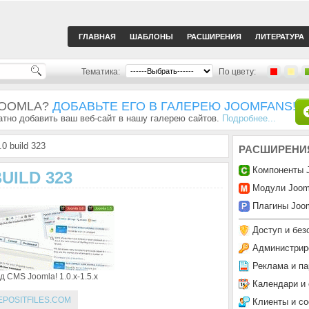
ГЛАВНАЯ
ШАБЛОНЫ
РАСШИРЕНИЯ
ЛИТЕРАТУРА
Тематика:
По цвету:
JOOMLA?
ДОБАВЬТЕ ЕГО В ГАЛЕРЕЮ JOOMFANS!
тно добавить ваш веб-сайт в нашу галерею сайтов.
Подробнее...
0 build 323
РАСШИРЕНИ
Компоненты 
UILD 323
Модули Joom
Плагины Joom
Доступ и без
Администрир
Реклама и па
 CMS Joomla! 1.0.x-1.5.x
Календари и
EPOSITFILES.COM
Клиенты и с