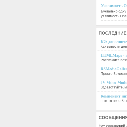
Уязвимость O
Буквально одну
уязвимость Op
ПОСЛЕДНИЕ
K2: дополните
Как вывести доп
HTMLMaps - и
Расскажите пожа
RSMediaGalle
Просто Божеств
JV Video Modu
Здравствуйте, м
Компонент инт
што-то не работа
СООБЩЕНИ
Нет сообщений 