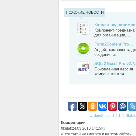
ПОХОЖИЕ НОВОСТИ
Каталог недвижимо
Компонент предназна
для организации,…
Form2Content Pro…
Апдейт компонента д
создания и…
SQL 2 Excel Pro v2.7.
Обновленная версия
компонента для…
←
JomSocial 1.2.192 Stab
Комментарии
0
kulak
24.03.2010 14:15
#1
А это такой же блог что и на этом сайте?