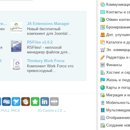
Коммуникаци
Контакты и с
Обмен конте
сти…
JA Extensions Manager
Бронировани
чен
Новый бесплатный
компонент для Joomla!…
Доп. улучше
Каталоги и д
RSFiles v1.0.2
ля
RSFiles! - неплохой
Эл. коммерц
менеджер файлов для…
Редакторы и 
5
Thinkery Work Force
Финансы
Компонент Work Force это
превосходный…
Хостинг и се
Жизнь и люд
Карты и пого
Миграция и к
Мобильность
Мультимеди
le FULL PACK
JG Casino v.1.0
→
Отображение
Создание но