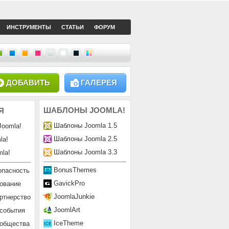
ИНСТРУМЕНТЫ
СТАТЬИ
ФОРУМ
ДОБАВИТЬ
ГАЛЕРЕЯ
ШАБЛОНЫ
JOOMLA!
Я
Шаблоны Joomla 1.5
Joomla!
Шаблоны Joomla 2.5
la!
Шаблоны Joomla 3.3
la!
BonusThemes
опасность
GavickPro
ование
JoomlaJunkie
ртнерство
JoomlArt
 события
IceTheme
ообщества