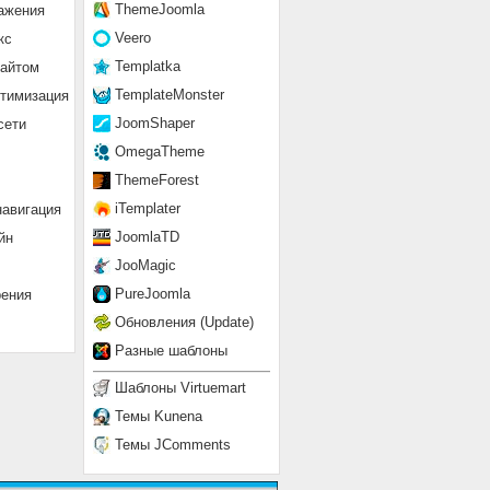
ThemeJoomla
ажения
Veero
кс
Templatka
сайтом
TemplateMonster
птимизация
JoomShaper
сети
OmegaTheme
ThemeForest
iTemplater
навигация
JoomlaTD
йн
JooMagic
PureJoomla
рения
Обновления (Update)
Разные шаблоны
Шаблоны Virtuemart
Темы Kunena
Темы JComments