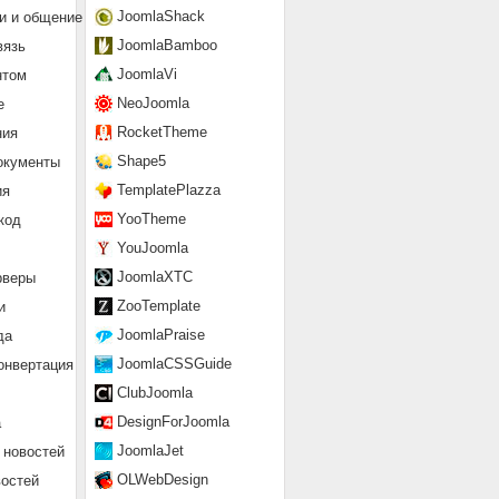
JoomlaShack
и и общение
JoomlaBamboo
вязь
JoomlaVi
нтом
NeoJoomla
е
RocketTheme
ния
Shape5
окументы
TemplatePlazza
ия
YooTheme
код
YouJoomla
JoomlaXTC
рверы
ZooTemplate
и
JoomlaPraise
да
JoomlaCSSGuide
онвертация
ClubJoomla
DesignForJoomla
а
JoomlaJet
 новостей
OLWebDesign
востей