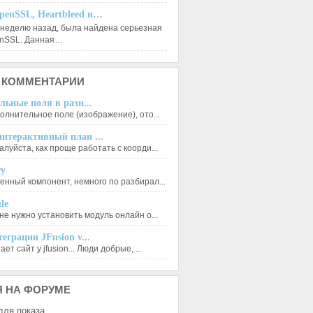
penSSL, Heartbleed и…
 неделю назад, была найдена серьезная
enSSL. Данная…
КОММЕНТАРИИ
льные поля в разн...
олнительное поле (изображение), ото...
нтерактивный план ...
луйста, как проще работать с коорди...
ry
енный компонент, немного по разбирал...
le
не нужно установить модуль онлайн о...
еграции JFusion v...
ет сайт у jfusion... Люди добрые, ...
Я
НА ФОРУМЕ
для показа