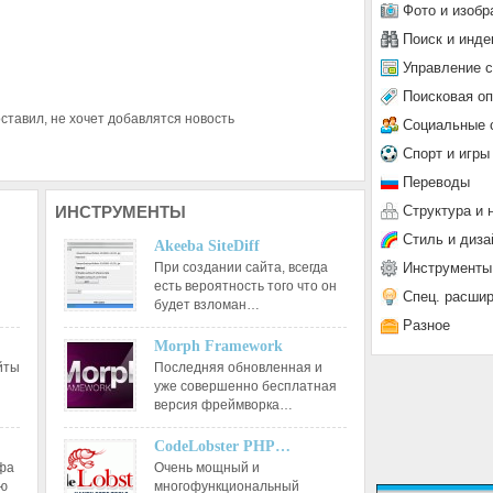
Фото и изобр
Поиск и инде
Управление 
Поисковая о
оставил, не хочет добавлятся новость
Социальные 
Спорт и игры
Переводы
Структура и 
ИНСТРУМЕНТЫ
Стиль и диза
Akeeba SiteDiff
Инструменты
При создании сайта, всегда
есть вероятность того что он
Спец. расши
будет взломан…
Разное
Morph Framework
йты
Последняя обновленная и
уже совершенно бесплатная
версия фреймворка…
CodeLobster PHP…
афа
Очень мощный и
ию
многофункциональный