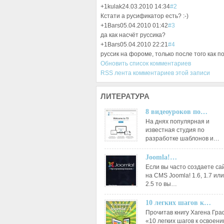
+1
kulak
24.03.2010 14:34
#2
Кстати а русификатор есть? :-)
+1
Bars
05.04.2010 01:42
#3
да как насчёт руссика?
+1
Bars
05.04.2010 22:21
#4
руссик на фороме, только после того как п
Обновить список комментариев
RSS лента комментариев этой записи
ЛИТЕРАТУРА
8 видеоуроков по…
На днях популярная и
известная студия по
разработке шаблонов и…
Joomla!…
Если вы часто создаете са
на CMS Joomla! 1.6, 1.7 или
2.5 то вы…
10 легких шагов к…
Прочитав книгу Хагена Гр
«10 легких шагов к освоен