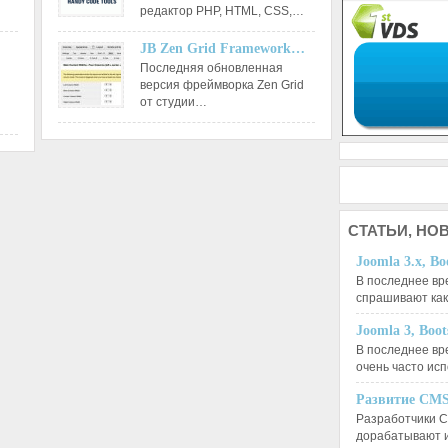
редактор РНР, HTML, CSS,…
JB Zen Grid Framework…
Последняя обновленная
версия фреймворка Zen Grid
от студии…
СТАТЬИ,
НОВ
Joomla 3.x, Bo
В последнее вр
спрашивают ка
Joomla 3, Boo
В последнее вр
очень часто ис
Развитие CMS
Разработчики C
дорабатывают 