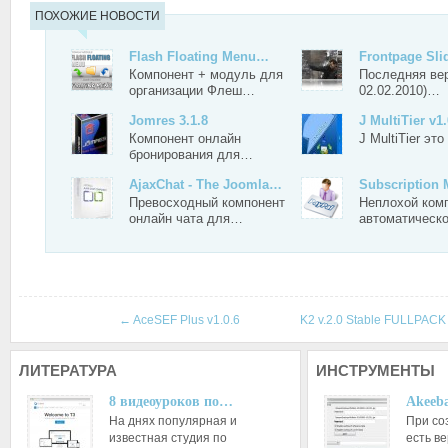
ПОХОЖИЕ НОВОСТИ
Flash Floating Menu…
Frontpage Sl
Компонент + модуль для
Последняя вер
организации Флеш…
02.02.2010)…
Jomres 3.1.8
J MultiTier v1
Компонент онлайн
J MultiTier э
бронирования для…
AjaxChat - The Joomla…
Subscription
Превосходный компонент
Неплохой ком
онлайн чата для…
автоматическ
←
AceSEF Plus v1.0.6
K2 v.2.0 Stable FULLPAC
ЛИТЕРАТУРА
ИНСТРУМЕНТЫ
8 видеоуроков по…
Akeeba
На днях популярная и
При со
известная студия по
есть ве