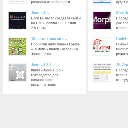
разработке шаблонов и…
будет 
Joomla!…
Morph
Если вы часто создаете сайты
Послед
на CMS Joomla! 1.6, 1.7 или
уже со
2.5 то вы…
версия
10 легких шагов к…
CodeL
Прочитав книгу Хагена Графа
Очень 
«10 легких шагов к освоению
многоф
Joomla! 3.0»…
редакт
Joomla! 2.5 -…
JB Ze
Книга «Joomla! 2.5 -
Послед
Руководство для
версия
начинающего
от сту
пользователя»…