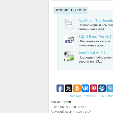
ПОХОЖИЕ НОВОСТИ
AjaxChat - The Joom
Превосходный компон
онлайн чата для…
SQL 2 Excel Pro v2.7.
Обновленная версия
компонента для…
JomSocial v1.8.4
Последняя обновленн
версия (от 13…
←
JoomlaXi Captcha v2.0.56 Stabl
Комментарии
0
Гость
06.05.2010 20:46
#1
А русский язык к нему есть?