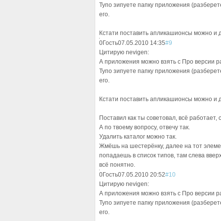
Тупо зипуете папку приложения (разберете
его.
Кстати поставить апликашионсы можно и даж
0
Гость
07.05.2010 14:35
#9
Цитирую nevigen:
А приложения можно взять с Про версии р
Тупо зипуете папку приложения (разберете
его.
Кстати поставить апликашионсы можно и даж
Поставил как ты советовал, всё работает,
А по твоему вопросу, отвечу так.
Удалить каталог можно так.
Жмёшь на шестерёнку, далее на тот элемен
попадаешь в список типов, там слева вверх
всё понятно.
0
Гость
07.05.2010 20:52
#10
Цитирую nevigen:
А приложения можно взять с Про версии р
Тупо зипуете папку приложения (разберете
его.