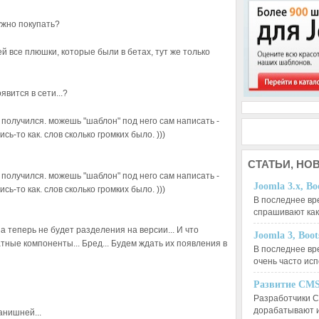
ужно покупать?
ней все плюшки, которые были в бетах, тут же только
вится в сети...?
 получился. можешь "шаблон" под него сам написать -
ь-то как. слов сколько громких было. )))
СТАТЬИ,
НОВ
 получился. можешь "шаблон" под него сам написать -
Joomla 3.x, Bo
ь-то как. слов сколько громких было. )))
В последнее вр
спрашивают ка
па теперь не будет разделения на версии... И что
Joomla 3, Boo
ные компоненты... Бред... Будем ждать их появления в
В последнее вр
очень часто ис
Развитие CMS
Разработчики C
дорабатывают 
анишней...