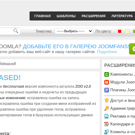
ГЛАВНАЯ
ШАБЛОНЫ
РАСШИРЕНИЯ
ЛИТЕРАТУРА
Тематика:
По цвету:
JOOMLA?
ДОБАВЬТЕ ЕГО В ГАЛЕРЕЮ JOOMFANS!
тно добавить ваш веб-сайт в нашу галерею сайтов.
Подробнее...
Released!
РАСШИРЕНИ
Компоненты 
EASED!
Модули Joom
же
бесплатная
версия компонента каталога
ZOO v2.0
Плагины Joom
ены очередные ошибки и недочеты из предыдущих
ые изменения:
исправлена ошибка на запись
Доступ и без
исправлена ошибка при создании мини изображений из
Администрир
правлена ошибка при удалении тегов, исправлена
актировании тегов в браузерах использующих движек
Реклама и па
Календари и
Клиенты и с
нта: