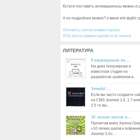
Кстати поставить апликашионсы можно и даж
А по подробнее можно? у меня xml файл т
Обновить список комментариев
RSS лента комментариев этой записи
ЛИТЕРАТУРА
8 видеоуроков по…
На днях популярная и
известная студия по
разработке шаблонов и…
Joomla!…
Если вы часто создаете са
на CMS Joomla! 1.6, 1.7 или
2.5 то вы…
10 легких шагов к…
Прочитав книгу Хагена Гр
«10 легких шагов к освоен
Joomla! 3.0»…