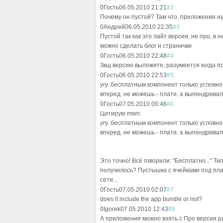
0
Гость
06.05.2010 21:21
#2
Почему он пустой? Там что, приложения н
0
Андрей
06.05.2010 22:35
#3
Пустой так как это лайт версия, не про, в 
можно сделать блог и странички
0
Гость
06.05.2010 22:48
#4
Зкщ версию выложите, разумеется когда поя
0
Гость
06.05.2010 22:53
#5
угу. бесплатным компонент только условно
вперед. не можешь - плати. а выпендривалис
0
Гость
07.05.2010 00:46
#6
Цитирую mwn:
угу. бесплатным компонент только условно
вперед. не можешь - плати. а выпендривалис
Это точно! Всё говорили: "Бесплатно..." Ти
получилось? Пустышка с ячейками под плат
сети...
0
Гость
07.05.2010 02:07
#7
does it include the app bundle or not?
0
Igorek
07.05.2010 12:43
#8
А приложения можно взять с Про версии р