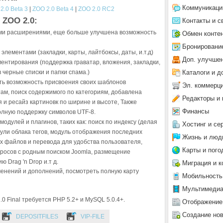
Коммуникаци
2.0 Beta 3
|
ZOO 2.0 Beta 4
|
ZOO 2.0 RC2
ZOO 2.0:
Контакты и с
ими расширениями, еще больше улучшена возможность
Обмен конте
Бронировани
ементами (закладки, карты, лайтбоксы, даты, и.т.д)
Доп. улучше
нтирования (поддержка граватар, вложения, закладки,
Каталоги и д
черные списки и папки спама.)
ть возможность присвоения своих шаблонов
Эл. коммерц
м, поиск содержимого по категориям, добавлена
Редакторы и 
и ресайз картиновк по ширине и высоте, Также
Финансы
олную поддержку символов UTF-8.
одулей и плагинов, таких как: поиск по индексу (делая
Хостинг и се
дули облака тегов, модуль отображения последних
Жизнь и люд
 файлов и перевода для удобства пользователя,
Карты и пого
просов с родным поиском Joomla, размещение
 Drag 'n Drop и.т д.
Миграция и к
менений и дополнений, посмотреть полную карту
Мобильность
Мультимеди
0 Final требуется PHP 5.2+ и MySQL 5.0.4+.
Отображение
Создание но
DEPOSITFILES
VIP-FILE