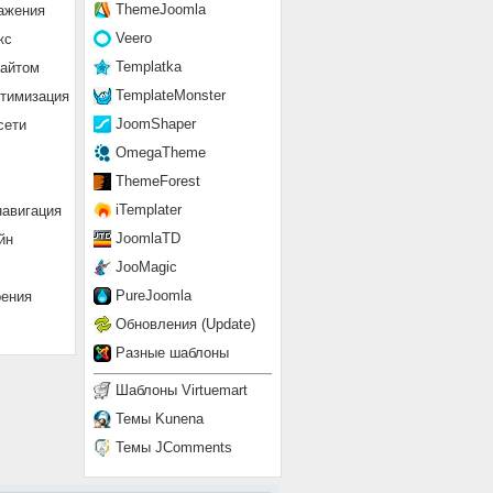
ThemeJoomla
ажения
Veero
кс
Templatka
сайтом
TemplateMonster
птимизация
JoomShaper
сети
OmegaTheme
ThemeForest
iTemplater
навигация
JoomlaTD
йн
JooMagic
PureJoomla
рения
Обновления (Update)
Разные шаблоны
Шаблоны Virtuemart
Темы Kunena
Темы JComments