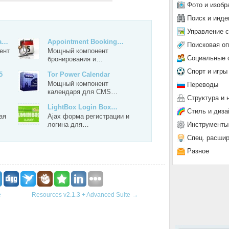
Фото и изобр
Поиск и инде
Управление 
la…
Appointment Booking…
Поисковая о
ент
Мощный компонент
Социальные 
бронирования и…
Спорт и игры
5
Tor Power Calendar
Мощный компонент
Переводы
календаря для CMS…
Структура и 
LightBox Login Box…
Стиль и диза
ая
Ajax форма регистрации и
Инструменты
логина для…
Спец. расши
Разное
e
Resources v2.1.3 + Advanced Suite
→