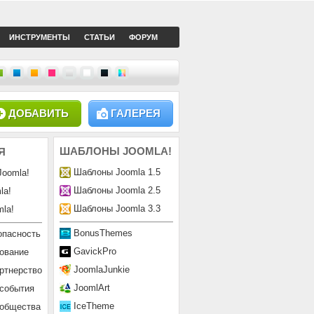
ИНСТРУМЕНТЫ
СТАТЬИ
ФОРУМ
ДОБАВИТЬ
ГАЛЕРЕЯ
ШАБЛОНЫ
JOOMLA!
Я
Шаблоны Joomla 1.5
Joomla!
Шаблоны Joomla 2.5
la!
Шаблоны Joomla 3.3
la!
BonusThemes
опасность
GavickPro
ование
JoomlaJunkie
ртнерство
JoomlArt
 события
IceTheme
ообщества