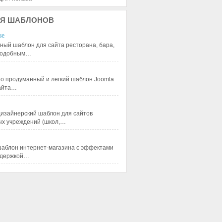
Я
ШАБЛОНОВ
se
ный шаблон для сайта ресторана, бара,
 подобным…
 продуманный и легкий шаблон Joomla
сайта…
изайнерский шаблон для сайтов
ых учреждений (школ,…
аблон интернет-магазина с эффектами
ддержкой…