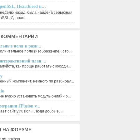
penSSL, Heartbleed и…
 неделю назад, была найдена серьезная
enSSL. Данная…
КОММЕНТАРИИ
льные поля в разн...
олнительное поле (изображение), ото...
нтерактивный план ...
луйста, как проще работать с коорди...
ry
енный компонент, немного по разбирал...
le
не нужно установить модуль онлайн о...
еграции JFusion v...
ет сайт у jfusion... Люди добрые, ...
Я
НА ФОРУМЕ
для показа