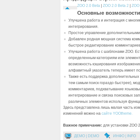
ZOO 2.0 Beta
|
ZOO 2.0 Beta 2
|
ZOO 
Основные возможности 
Улучшена работа и интеграция с мног
интегрирования.
Простое управление дополнительными эл
Добавлен родная мощная система комме
быстрое редактирование комментариев 
Улучшена работа с шаблонами ZOO. Ес
определенным категориям или элемента
возможность кэширования изображения 
алфавитный указатель теперь имеет п
Также есть поддержка дополнительных м
тем самым поиск гораздо быстрее), мо
комментариев, подхватывание языковых
интегрирование и связка поисковых за
различных элементов используя функцию
Здесь представлена лишь малая часть из
изменений можно на
сайте YOOtheme.
Важное примечание:
для установки ZOO 2.
ДЕМО | DEMO
ИНФО | INFO