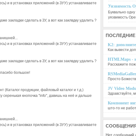
сь) и в установках приложений (в ЗУУ) устанавливаете
Уязвимость O
Буквально одну
уязвимость Op
е закладки сделать в ЗУ, а вот как заклвдку удалить ?
ПОСЛЕДНИЕ
анишней...
сь) и в установках приложений (в ЗУУ) устанавливаете
K2: дополните
Как вывести доп
HTMLMaps - и
е закладки сделать в ЗУ, а вот как заклвдку удалить ?
Расскажите пожа
 спасибо большое!
RSMediaGalle
Просто Божеств
JV Video Modu
т (Каталог продукции, файловый каталог и т.д.)
Здравствуйте, м
у серенькая кнопочка "info", давишь на неё и дальше
Компонент инт
што-то не работа
анишней...
сь) и в установках приложений (в ЗУУ) устанавливаете
СООБЩЕНИ
Нет сообщений 