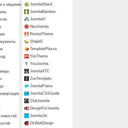
JoomlaShack
и и общение
JoomlaBamboo
вязь
JoomlaVi
нтом
NeoJoomla
е
RocketTheme
ния
Shape5
окументы
TemplatePlazza
ия
YooTheme
код
YouJoomla
JoomlaXTC
рверы
ZooTemplate
и
JoomlaPraise
да
JoomlaCSSGuide
онвертация
ClubJoomla
DesignForJoomla
а
JoomlaJet
 новостей
OLWebDesign
востей