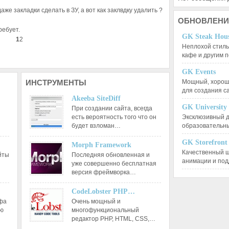
е закладки сделать в ЗУ, а вот как заклвдку удалить ?
ОБНОВЛЕНИ
ребует.
GK Steak Hou
1
2
Неплохой стиль
кафе и другим
GK Events
ИНСТРУМЕНТЫ
Мощный, хорошо
для создания 
Akeeba SiteDiff
GK University
При создании сайта, всегда
есть вероятность того что он
Эксклюзивный д
будет взломан…
образовательн
GK Storefront
Morph Framework
Качественный ш
йты
Последняя обновленная и
анимации и по
уже совершенно бесплатная
версия фреймворка…
CodeLobster PHP…
афа
Очень мощный и
ию
многофункциональный
редактор РНР, HTML, CSS,…