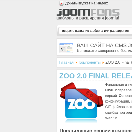
Добавь виджет на Яндекс
ВАШ САЙТ НА CMS 
Вы можете совершенно беспла
Главная
Компоненты
ZOO 2.0 Final 
ZOO 2.0 FINAL REL
Финальная и у
Final
. Исправл
версий.
Основн
конфигурации, 
GIF файлов, ис
ошибка при ред
WebKit.
Предыдущие версии компоне