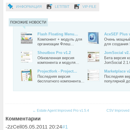
ИНФОРМАЦИЯ
LETITBIT
VIP-FILE
ПОХОЖИЕ НОВОСТИ
Flash Floating Menu…
AceSEF Plus v
Компонент + модуль для
Очень мощный
организации Флеш…
для создания
Shoutbox Pro v1.2
JomSocial v2.
Обновленная версия
Бета версия к
компонента и модуля…
JomSocial 2.1
Projectfork - Project…
Marketplace v
Последняя версия
Последняя ве
бесплатного компонента…
популярной д
←
Estate Agent Improved Pro v1.5.4
CSV Improved 
Комментарии
-2
zCell
05.05.2011 20:24
#1