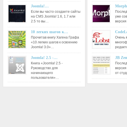
Joomla!…
Morph
Если вы часто создаете сайты
Послед
на CMS Joomla! 1.6, 1.7 или
уже со
2.5 то вы…
версия
10 легких шагов к…
CodeL
Прочитав книгу Хагена Графа
Очень 
«10 легких шагов к освоению
многоф
Joomla! 3.0»…
редакт
Joomla! 2.5 -…
JB Ze
Книга «Joomla! 2.5 -
Послед
Руководство для
версия
начинающего
от сту
пользователя»…