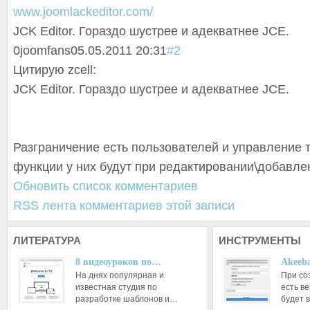
www.joomlackeditor.com/
JCK Editor. Гораздо шустрее и адекватнее JCE.
0
joomfans
05.05.2011 20:31
#2
Цитирую zcell:
JCK Editor. Гораздо шустрее и адекватнее JCE.
Разграничение есть пользователей и управление 
функции у них будут при редактировании\
добавле
Обновить список комментариев
RSS лента комментариев этой записи
ЛИТЕРАТУРА
ИНСТРУМЕНТЫ
8 видеоуроков по…
Akeeba
На днях популярная и
При со
известная студия по
есть ве
разработке шаблонов и…
будет 