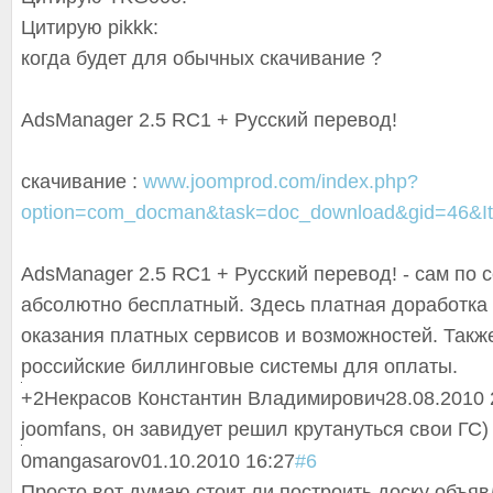
Цитирую pikkk:
когда будет для обычных скачивание ?
AdsManager 2.5 RC1 + Русский перевод!
скачивание :
www.joomprod.com/index.php?
option=com_docman&task=doc_download&gid=46&I
AdsManager 2.5 RC1 + Русский перевод! - сам по 
абсолютно бесплатный. Здесь платная доработка
оказания платных сервисов и возможностей. Так
российские биллинговые системы для оплаты.
+2
Некрасов Константин Владимирович
28.08.2010 
joomfans, он завидует решил крутануться свои ГС)
0
mangasarov
01.10.2010 16:27
#6
Просто вот думаю стоит ли построить доску объяв