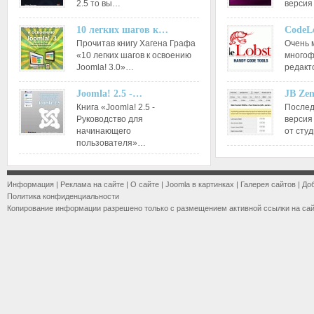
2.5 то вы…
версия
10 легких шагов к…
CodeL
Прочитав книгу Хагена Графа
Очень 
«10 легких шагов к освоению
многоф
Joomla! 3.0»…
редакт
Joomla! 2.5 -…
JB Ze
Книга «Joomla! 2.5 -
Послед
Руководство для
версия
начинающего
от сту
пользователя»…
Информация
|
Реклама на сайте
|
О сайте
|
Joomla в картинках
|
Галерея сайтов
|
До
Политика конфиденциальности
Копирование информации разрешено только с размещением активной ссылки на са