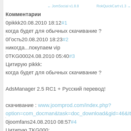
←
JomSocial v1.8.8
RokQuickCart v1.3
→
Комментарии
0
pikkk
20.08.2010 18:12
#1
когда будет для обычных скачивание ?
0
Гость
20.08.2010 18:23
#2
никогда...покупаем vip
0
TKG000
24.08.2010 05:40
#3
Цитирую pikkk:
когда будет для обычных скачивание ?
AdsManager 2.5 RC1 + Русский перевод!
скачивание :
www.joomprod.com/index.php?
option=com_docman&task=doc_download&gid=46&I
0
joomfans
24.08.2010 08:57
#4
Цитирую TKG000: