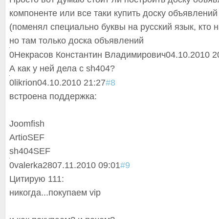
компоненте или все таки купить доску объявлени
(поменял специально буквы на русский язык, кто н
но там только доска объявлений
0
Некрасов Константин Владимирович
04.10.2010 2
А как у ней дела с sh404?
0
likrion
04.10.2010 21:27
#8
встроена поддержка:
Joomfish
ArtioSEF
sh404SEF
0
valerka28
07.11.2010 09:01
#9
Цитирую 111:
никогда...покупаем vip