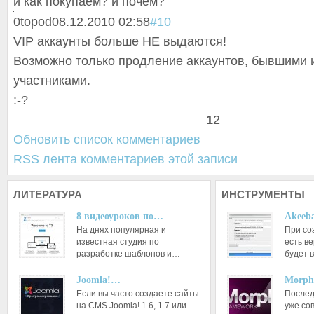
и как покупаем? и почем?
0
topod
08.12.2010 02:58
#10
VIP аккаунты больше НЕ выдаются!
Возможно только продление аккаунтов, бывшими
участниками.
:-?
1
2
Обновить список комментариев
RSS лента комментариев этой записи
ЛИТЕРАТУРА
ИНСТРУМЕНТЫ
8 видеоуроков по…
Akeeba
На днях популярная и
При со
известная студия по
есть ве
разработке шаблонов и…
будет 
Joomla!…
Morph
Если вы часто создаете сайты
Послед
на CMS Joomla! 1.6, 1.7 или
уже со