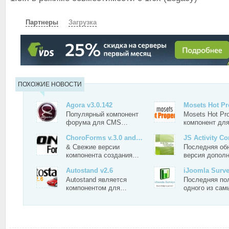
Партнеры
Загрузка
СКАЧАТЬ
ПОХОЖИЕ НОВОСТИ
Agora v3.0.142
Mosets Hot P
Популярный компонент
Mosets Hot Pro
форума для CMS…
компонент дл
ChoroForms v.3.0 and…
JS Activity 
& Свежие версии
Последняя об
компонента создания…
версия допол
Autostand v2.6
iJoomla Surve
Autostand является
Последняя по
компонентом для…
одного из са