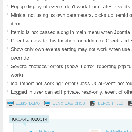
Popup display of events don't work from Latest events
Minical not using its own parameters, picks up itemid o
item
Itemid is not passed along in main menu when Joomla
Direct access to this location forbidden for Greek an
Show only own events setting may not work when use
override
Several "notices" errors (show if error_reporting php f
work)
ical import not working : error Class 'JCalEvent' not fo
Logged in user can edit private, read-only, event of oth
ДЕМО | DEMO
ДЕМО ШАБЛОНОВ
DEPOSITFILES
ПОХОЖИЕ НОВОСТИ
JA Voice
RokGallery Ex