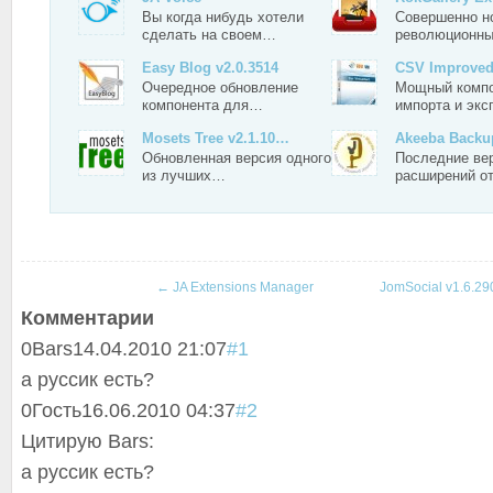
Вы когда нибудь хотели
Совершенно н
сделать на своем…
революционн
Easy Blog v2.0.3514
CSV Improved 
Очередное обновление
Мощный комп
компонента для…
импорта и эк
Mosets Tree v2.1.10…
Akeeba Back
Обновленная версия одного
Последние ве
из лучших…
расширений о
←
JA Extensions Manager
JomSocial v1.6.2
Комментарии
0
Bars
14.04.2010 21:07
#1
а руссик есть?
0
Гость
16.06.2010 04:37
#2
Цитирую Bars:
а руссик есть?