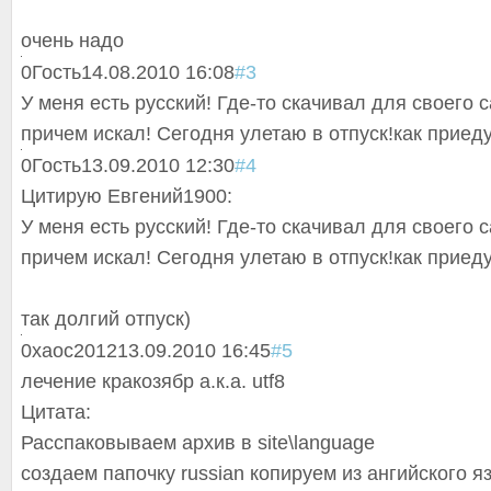
очень надо
0
Гость
14.08.2010 16:08
#3
У меня есть русский! Где-то скачивал для своего с
причем искал! Сегодня улетаю в отпуск!как приеду
0
Гость
13.09.2010 12:30
#4
Цитирую Евгений1900:
У меня есть русский! Где-то скачивал для своего с
причем искал! Сегодня улетаю в отпуск!как приеду
так долгий отпуск)
0
xaoc2012
13.09.2010 16:45
#5
лечение кракозябр а.к.а. utf8
Цитата:
Расспаковываем архив в site\language
создаем папочку russian копируем из ангийского я