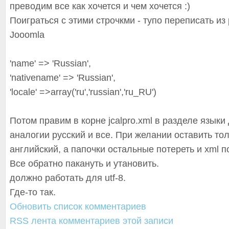
преводим все как хочется и чем хочется :)
Поиграться с этими строчкми - тупо переписать и
Jooomla
'name' => 'Russian',
'nativename' => 'Russian',
'locale' =>array('ru','russian','ru_RU')
Потом правим в корне jcalpro.xml в разделе язык
аналогии русский и все. При желании оставить тол
английский, а папочки остальные потереть и xml п
Все обратно пакануть и утановить.
должно работать для utf-8.
Где-то так.
Обновить список комментариев
RSS лента комментариев этой записи