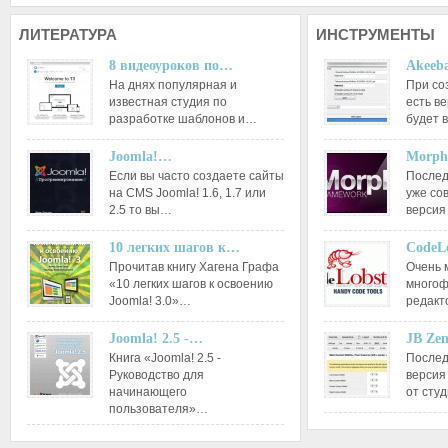
ЛИТЕРАТУРА
ИНСТРУМЕНТЫ
8 видеоуроков по…
Akeeba
На днях популярная и
При со
известная студия по
есть ве
разработке шаблонов и…
будет 
Joomla!…
Morph
Если вы часто создаете сайты
Послед
на CMS Joomla! 1.6, 1.7 или
уже со
2.5 то вы…
версия
10 легких шагов к…
CodeL
Прочитав книгу Хагена Графа
Очень 
«10 легких шагов к освоению
многоф
Joomla! 3.0»…
редакт
Joomla! 2.5 -…
JB Ze
Книга «Joomla! 2.5 -
Послед
Руководство для
версия
начинающего
от сту
пользователя»…