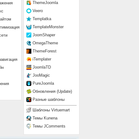
ThemeJoomla
ажения
Veero
кс
Templatka
сайтом
TemplateMonster
птимизация
JoomShaper
сети
OmegaTheme
ThemeForest
iTemplater
навигация
JoomlaTD
йн
JooMagic
PureJoomla
рения
Обновления (Update)
Разные шаблоны
Шаблоны Virtuemart
Темы Kunena
Темы JComments