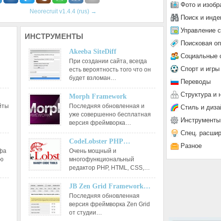
Фото и изобр
Neorecruit v1.4.4 (rus)
→
Поиск и инде
Управление 
ИНСТРУМЕНТЫ
Поисковая о
Akeeba SiteDiff
Социальные 
При создании сайта, всегда
Спорт и игры
есть вероятность того что он
будет взломан…
Переводы
Структура и 
Morph Framework
йты
Последняя обновленная и
Стиль и диза
уже совершенно бесплатная
Инструменты
версия фреймворка…
Спец. расши
CodeLobster PHP…
Разное
афа
Очень мощный и
ию
многофункциональный
редактор РНР, HTML, CSS,…
JB Zen Grid Framework…
Последняя обновленная
версия фреймворка Zen Grid
от студии…