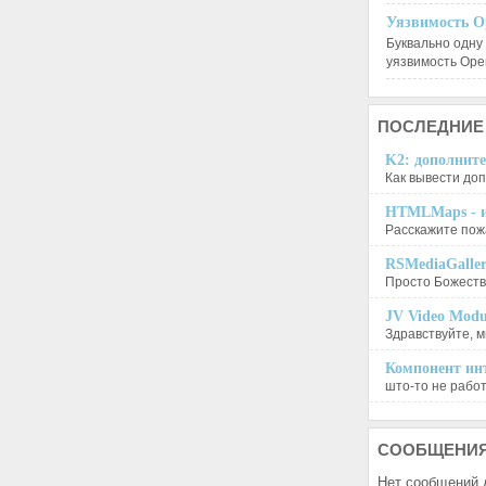
Уязвимость O
Буквально одну
уязвимость Op
ПОСЛЕДНИЕ
K2: дополните
Как вывести доп
HTMLMaps - и
Расскажите пожа
RSMediaGalle
Просто Божеств
JV Video Modu
Здравствуйте, м
Компонент инт
што-то не работа
СООБЩЕНИ
Нет сообщений 