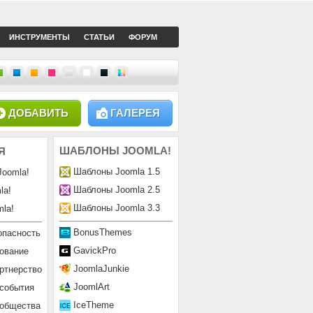
ИНСТРУМЕНТЫ
СТАТЬИ
ФОРУМ
ДОБАВИТЬ
ГАЛЕРЕЯ
ШАБЛОНЫ
JOOMLA!
Я
Шаблоны Joomla 1.5
Joomla!
Шаблоны Joomla 2.5
la!
Шаблоны Joomla 3.3
la!
BonusThemes
опасность
GavickPro
ование
JoomlaJunkie
ртнерство
JoomlArt
 события
IceTheme
ообщества