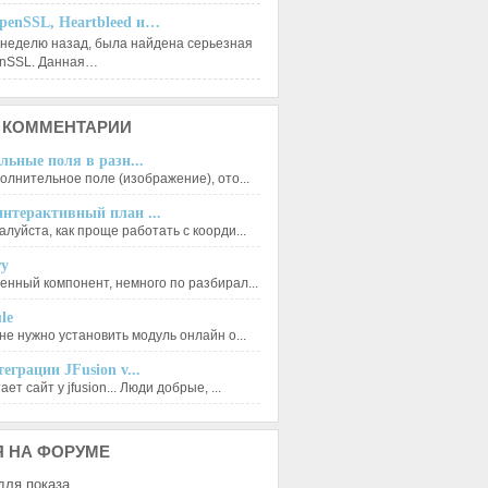
penSSL, Heartbleed и…
 неделю назад, была найдена серьезная
enSSL. Данная…
КОММЕНТАРИИ
льные поля в разн...
олнительное поле (изображение), ото...
нтерактивный план ...
луйста, как проще работать с коорди...
ry
енный компонент, немного по разбирал...
le
не нужно установить модуль онлайн о...
еграции JFusion v...
ет сайт у jfusion... Люди добрые, ...
Я
НА ФОРУМЕ
для показа