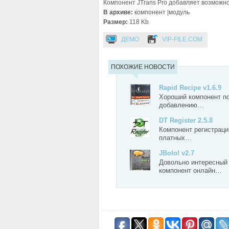
Компонент JTrans Pro добавляет возможн
В архиве:
компонент |модуль
Размер:
118 Kb
ДЕМО
VIP-FILE.COM
ПОХОЖИЕ НОВОСТИ
Rapid Recipe v1.6.9
Хороший компонент п
добавлению…
DT Register 2.5.8
Компонент регистраци
платных…
JBolo! v2.7
Довольно интересный
компонент онлайн…