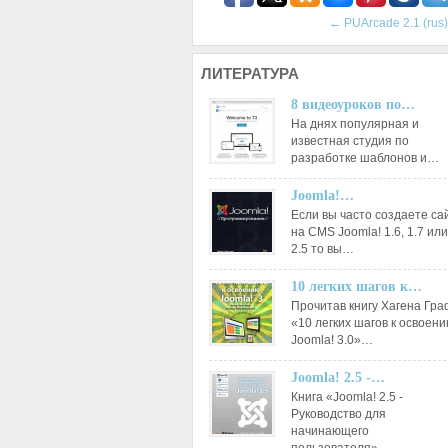
←
PUArcade 2.1 (rus)
ЛИТЕРАТУРА
8 видеоуроков по…
На днях популярная и
известная студия по
разработке шаблонов и…
Joomla!…
Если вы часто создаете са
на CMS Joomla! 1.6, 1.7 или
2.5 то вы…
10 легких шагов к…
Прочитав книгу Хагена Гр
«10 легких шагов к освоен
Joomla! 3.0»…
Joomla! 2.5 -…
Книга «Joomla! 2.5 -
Руководство для
начинающего