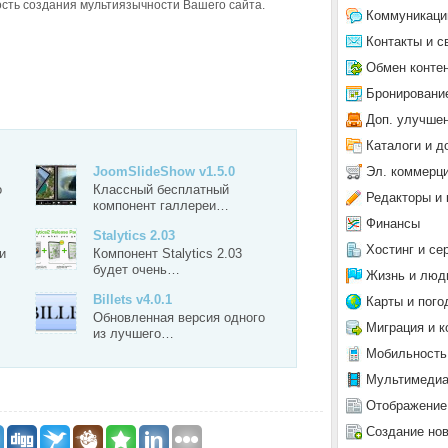
ость создания мультиязычности Вашего сайта.
Коммуникаци
Контакты и с
Обмен конте
Бронировани
Доп. улучше
Каталоги и д
Эл. коммерц
JoomSlideShow v1.5.0
о
Классный бесплатный
Редакторы и 
компонент галлереи…
Финансы
Stalytics 2.03
Хостинг и се
и
Компонент Stalytics 2.03
будет очень…
Жизнь и люд
Billets v4.0.1
Карты и пого
Обновленная версия одного
Миграция и к
из лучшего…
Мобильность
Мультимеди
Отображение
Создание но