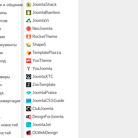
JoomlaShack
и и общение
JoomlaBamboo
вязь
JoomlaVi
нтом
NeoJoomla
е
RocketTheme
ния
Shape5
окументы
TemplatePlazza
ия
YooTheme
код
YouJoomla
JoomlaXTC
рверы
ZooTemplate
и
JoomlaPraise
да
JoomlaCSSGuide
онвертация
ClubJoomla
DesignForJoomla
а
JoomlaJet
 новостей
OLWebDesign
востей