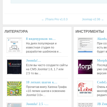
←
JTrans Pro v1.0.3
Joomap v2.06
→
ЛИТЕРАТУРА
ИНСТРУМЕНТЫ
8 видеоуроков по…
Akeeba
На днях популярная и
При со
известная студия по
есть ве
разработке шаблонов и…
будет 
Joomla!…
Morph
Если вы часто создаете сайты
Послед
на CMS Joomla! 1.6, 1.7 или
уже со
2.5 то вы…
версия
10 легких шагов к…
CodeL
Прочитав книгу Хагена Графа
Очень 
«10 легких шагов к освоению
многоф
Joomla! 3.0»…
редакт
Joomla! 2.5 -…
JB Ze