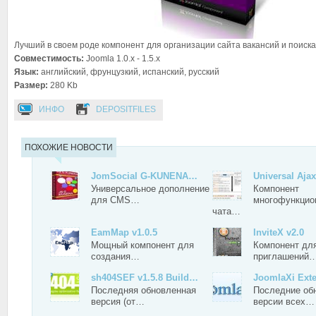
Лучший в своем роде компонент для организации сайта вакансий и поиска
Совместимость:
Joomla 1.0.x - 1.5.x
Язык:
английский, фрунцузкий, испанский, русский
Размер:
280 Kb
ИНФО
DEPOSITFILES
ПОХОЖИЕ НОВОСТИ
JomSocial G-KUNENA…
Universal Aja
Универсальное дополнение
Компонент
для CMS…
многофункцио
чата…
EamMap v1.0.5
InviteX v2.0
Мощный компонент для
Компонент для
создания…
приглашений
sh404SEF v1.5.8 Build…
JoomlaXi Ext
Последняя обновленная
Последние об
версия (от…
версии всех…