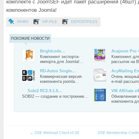
комплекте с JoomSEF идет пакет расширений (46шт) 
компонентов Joomla!
ИНФО
VIP-FILE
DEPOSITFILES
ПОХОЖИЕ НОВОСТИ
Brightcode…
Acajoom Pro 4
Компонент экспорта-
Компонент для
импорта для Joomla!…
рассылок на
RD-Autos Single…
AcyMailing En
Коммерческая версия
Очень мощный
компонента joomla…
e-mail рассы
Sobi2 RC2.9.1.0…
VM Affiliate v4
SOBI2 — создание и построение…
Обновленная 
компонента д
←
OSE Webmail Client v2.00
OSE Membership Contro