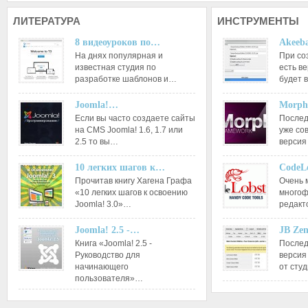
ЛИТЕРАТУРА
ИНСТРУМЕНТЫ
8 видеоуроков по…
Akeeba
На днях популярная и
При со
известная студия по
есть ве
разработке шаблонов и…
будет 
Joomla!…
Morph
Если вы часто создаете сайты
Послед
на CMS Joomla! 1.6, 1.7 или
уже со
2.5 то вы…
версия
10 легких шагов к…
CodeL
Прочитав книгу Хагена Графа
Очень 
«10 легких шагов к освоению
многоф
Joomla! 3.0»…
редакт
Joomla! 2.5 -…
JB Ze
Книга «Joomla! 2.5 -
Послед
Руководство для
версия
начинающего
от сту
пользователя»…