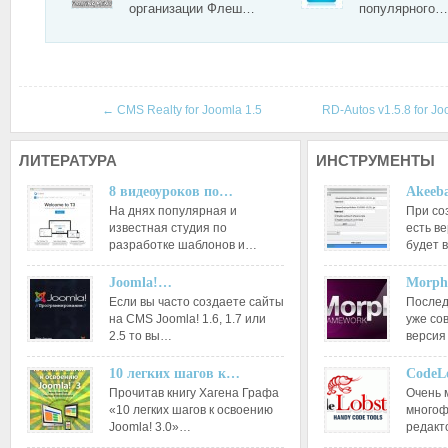
организации Флеш…
популярного…
←
CMS Realty for Joomla 1.5
RD-Autos v1.5.8 for J
ЛИТЕРАТУРА
ИНСТРУМЕНТЫ
8 видеоуроков по…
Akeeba
На днях популярная и
При со
известная студия по
есть ве
разработке шаблонов и…
будет 
Joomla!…
Morph
Если вы часто создаете сайты
Послед
на CMS Joomla! 1.6, 1.7 или
уже со
2.5 то вы…
версия
10 легких шагов к…
CodeL
Прочитав книгу Хагена Графа
Очень 
«10 легких шагов к освоению
многоф
Joomla! 3.0»…
редакт