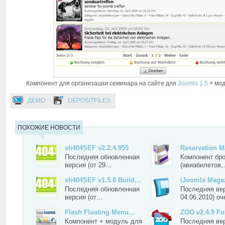
Компонент для организации семинара на сайте для
Joomla 1.5
+ мод
ДЕМО
DEPOSITFILES
ПОХОЖИЕ НОВОСТИ
sh404SEF v2.2.4.955
Reservation 
Последняя обновленная
Компонент бр
версия (от 29…
(авиабилетов
sh404SEF v1.5.8 Build…
iJoomla Maga
Последняя обновленная
Последняя вер
версия (от…
04.06.2010) о
Flash Floating Menu…
ZOO v2.4.9 Fu
Компонент + модуль для
Последняя ве