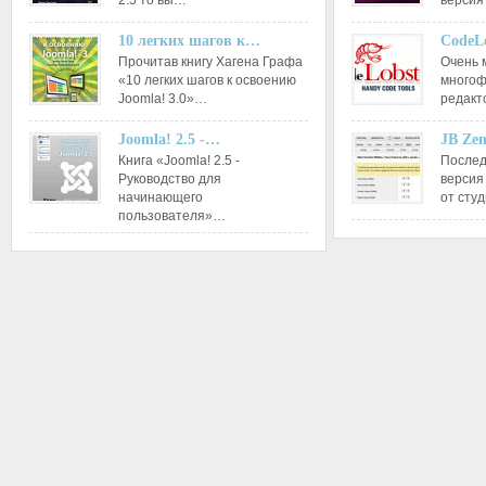
2.5 то вы…
версия
10 легких шагов к…
CodeL
Прочитав книгу Хагена Графа
Очень 
«10 легких шагов к освоению
многоф
Joomla! 3.0»…
редакт
Joomla! 2.5 -…
JB Ze
Книга «Joomla! 2.5 -
Послед
Руководство для
версия
начинающего
от сту
пользователя»…