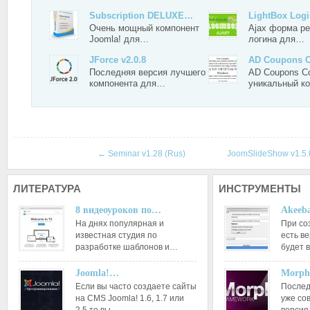
Subscription DELUXE…
LightBox Log
Очень мощный компонент
Ajax форма ре
Joomla! для…
логина для…
JForce v2.0.8
AD Coupons 
Последняя версия лучшего
AD Coupons Co
компонента для…
уникальный к
←
Seminar v1.28 (Rus)
JoomSlideShow v1.5
ЛИТЕРАТУРА
ИНСТРУМЕНТЫ
8 видеоуроков по…
Akeeba
На днях популярная и
При со
известная студия по
есть ве
разработке шаблонов и…
будет 
Joomla!…
Morph
Если вы часто создаете сайты
Послед
на CMS Joomla! 1.6, 1.7 или
уже со