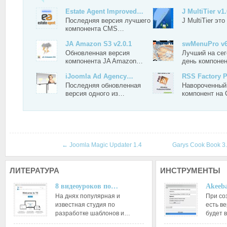
Estate Agent Improved…
J MultiTier v1
Последняя версия лучшего
J MultiTier э
компонента CMS…
JA Amazon S3 v2.0.1
swMenuPro v6
Обновленная версия
Лучший на се
компонента JA Amazon…
день компоне
iJoomla Ad Agency…
RSS Factory P
Последняя обновленная
Навороченны
версия одного из…
компонент н
←
Joomla Magic Updater 1.4
Garys Cook Book 3
ЛИТЕРАТУРА
ИНСТРУМЕНТЫ
8 видеоуроков по…
Akeeba
На днях популярная и
При со
известная студия по
есть ве
разработке шаблонов и…
будет 