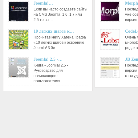
Joomla!…
Morph
Если вы часто создаете сайты
Послед
на CMS Joomla! 1.6, 1.7 или
уже со
2.5 то вы…
версия
10 легких шагов к…
CodeL
Прочитав книгу Хагена Графа
Очень 
«10 легких шагов к освоению
многоф
Joomla! 3.0»…
редакт
Joomla! 2.5 -…
JB Ze
Книга «Joomla! 2.5 -
Послед
Руководство для
версия
начинающего
от сту
пользователя»…