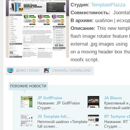
Студия:
TemplatePlazza
Совместимость:
Joomla!
В архиве:
шаблон | исхо
Описание:
This new templ
flash image rotator feature t
external .jpg images using
on a moving header box th
moofx script.
ДЕМО | DEMO
СКАЧАТЬ | DOWNLOAD
ПОХОЖИЕ НОВОСТИ
JP GolfPraise
JA Blazes
Название: JP GolfPraise
Креативный и
Студия:…
блоговый шаб
JS Template full…
RT Tachyon v1
Неплохой шаблон «Template
Название: RT 
full screen…
Студия:…