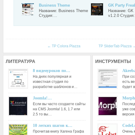
Business Theme
GK Party Freak
Название: Business Theme
Название: GK 
Студия:…
v1.2.0 Студия
←
TP Colora Plazza
TP SliderTab Plazza
ЛИТЕРАТУРА
ИНСТРУМЕНТЫ
8 видеоуроков по…
Akeeba
На днях популярная и
При со
известная студия по
есть ве
разработке шаблонов и…
будет 
Joomla!…
Morph
Если вы часто создаете сайты
Послед
на CMS Joomla! 1.6, 1.7 или
уже со
2.5 то вы…
версия
10 легких шагов к…
CodeL
Прочитав книгу Хагена Графа
Очень 