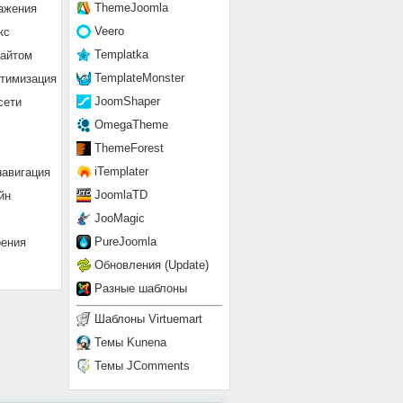
ThemeJoomla
ажения
Veero
кс
Templatka
сайтом
TemplateMonster
птимизация
JoomShaper
сети
OmegaTheme
ThemeForest
iTemplater
навигация
JoomlaTD
йн
JooMagic
PureJoomla
рения
Обновления (Update)
Разные шаблоны
Шаблоны Virtuemart
Темы Kunena
Темы JComments