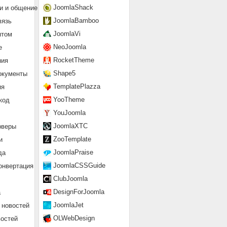
JoomlaShack
и и общение
JoomlaBamboo
вязь
JoomlaVi
нтом
NeoJoomla
е
RocketTheme
ния
Shape5
окументы
TemplatePlazza
ия
YooTheme
код
YouJoomla
JoomlaXTC
рверы
ZooTemplate
и
JoomlaPraise
да
JoomlaCSSGuide
онвертация
ClubJoomla
DesignForJoomla
а
JoomlaJet
 новостей
OLWebDesign
востей