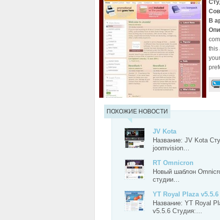
Сту
Сов
В а
Опи
comb
this
your
pref
ПОХОЖИЕ НОВОСТИ
JV Kota
Название: JV Kota Ст
joomvision…
RT Omnicron
Новый шаблон Omnicr
студии…
YT Royal Plaza v5.5.6
Название: YT Royal Pl
v5.5.6 Студия:…