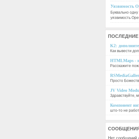
Уязвимость O
Буквально одну
уязвимость Op
ПОСЛЕДНИЕ
K2: дополните
Как вывести доп
HTMLMaps - и
Расскажите пожа
RSMediaGalle
Просто Божеств
JV Video Modu
Здравствуйте, м
Компонент инт
што-то не работа
СООБЩЕНИ
Нет сообщений 