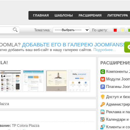
ГЛАВНАЯ
ШАБЛОНЫ
РАСШИРЕНИЯ
ЛИТЕРАТУРА
Тематика:
По цвету:
JOOMLA?
ДОБАВЬТЕ ЕГО В ГАЛЕРЕЮ JOOMFANS!
тно добавить ваш веб-сайт в нашу галерею сайтов.
Подробнее...
LA!
РАСШИРЕНИ
Компоненты 
Модули Joom
Плагины Joom
Доступ и без
lazza
Администрир
Реклама и па
Календари и
вание:
TP Colora Plazza
Клиенты и с