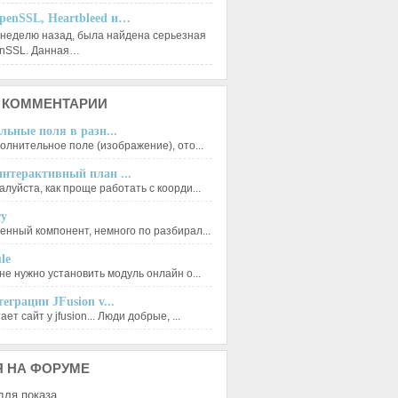
penSSL, Heartbleed и…
 неделю назад, была найдена серьезная
enSSL. Данная…
КОММЕНТАРИИ
льные поля в разн...
олнительное поле (изображение), ото...
нтерактивный план ...
луйста, как проще работать с коорди...
ry
енный компонент, немного по разбирал...
le
не нужно установить модуль онлайн о...
еграции JFusion v...
ет сайт у jfusion... Люди добрые, ...
Я
НА ФОРУМЕ
для показа