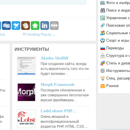
Фото и изобр
Поиск и инде
Управление 
Поисковая о
Социальные 
zza
TP Hosting Plazza
→
Спорт и игры
Переводы
ИНСТРУМЕНТЫ
Структура и 
Akeeba SiteDiff
Стиль и диза
При создании сайта, всегда
есть вероятность того что он
Инструменты
будет взломан…
Спец. расши
Morph Framework
Разное
йты
Последняя обновленная и
уже совершенно бесплатная
версия фреймворка…
CodeLobster PHP…
афа
Очень мощный и
ию
многофункциональный
редактор РНР, HTML, CSS,…