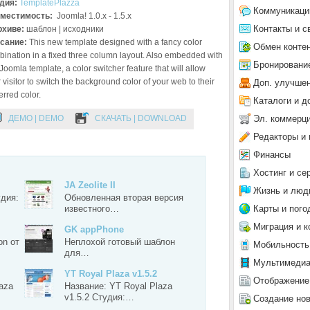
дия:
TemplatePlazza
Коммуникаци
местимость:
Joomla! 1.0.x - 1.5.x
Контакты и с
рхиве:
шаблон | исходники
сание:
This new template designed with a fancy color
Обмен конте
ination in a fixed three column layout. Also embedded with
Бронировани
 Joomla template, a color switcher feature that will allow
 visitor to switch the background color of your web to their
Доп. улучше
erred color.
Каталоги и д
Эл. коммерц
ДЕМО | DEMO
СКАЧАТЬ | DOWNLOAD
Редакторы и 
Финансы
Хостинг и се
JA Zeolite II
Жизнь и люд
удия:
Обновленная вторая версия
Карты и пого
известного…
Миграция и к
GK appPhone
on от
Неплохой готовый шаблон
Мобильность
для…
Мультимеди
YT Royal Plaza v1.5.2
Отображение
aza
Название: YT Royal Plaza
v1.5.2 Студия:…
Создание но