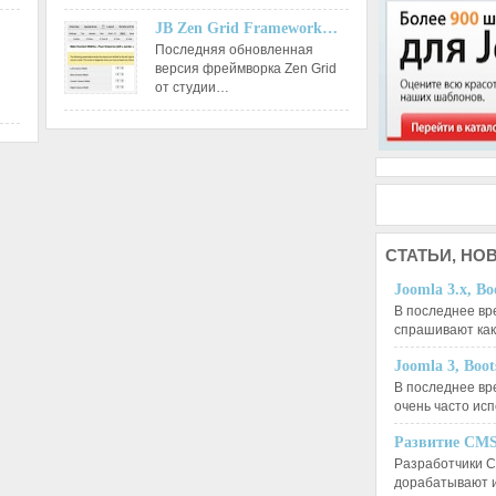
JB Zen Grid Framework…
Последняя обновленная
версия фреймворка Zen Grid
от студии…
СТАТЬИ,
НОВ
Joomla 3.x, Bo
В последнее вр
спрашивают ка
Joomla 3, Boo
В последнее вр
очень часто ис
Развитие CMS
Разработчики C
дорабатывают 