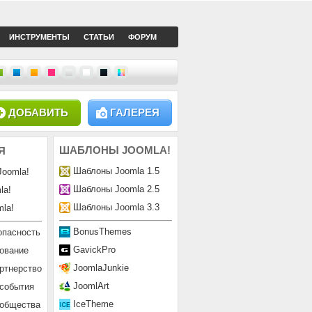
ИНСТРУМЕНТЫ
СТАТЬИ
ФОРУМ
ДОБАВИТЬ
ГАЛЕРЕЯ
ШАБЛОНЫ
JOOMLA!
Я
Шаблоны Joomla 1.5
Joomla!
Шаблоны Joomla 2.5
la!
Шаблоны Joomla 3.3
la!
BonusThemes
опасность
GavickPro
ование
JoomlaJunkie
ртнерство
JoomlArt
 события
IceTheme
ообщества