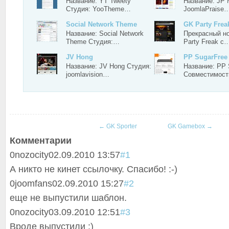
Название: YT Tweety
Название: JP 
Студия: YooTheme…
JoomlaPraise
Social Network Theme
GK Party Frea
Название: Social Network
Прекрасный н
Theme Студия:…
Party Freak с
JV Hong
PP SugarFree
Название: JV Hong Студия:
Название: PP 
joomlavision…
Совместимос
←
GK Sporter
GK Gamebox
→
Комментарии
0
nozocity
02.09.2010 13:57
#1
А никто не кинет ссылочку. Спасибо! :-)
0
joomfans
02.09.2010 15:27
#2
еще не выпустили шаблон.
0
nozocity
03.09.2010 12:51
#3
Вроде выпустили :)