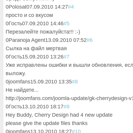
0
Polosat
07.09.2010 14:27
#4
просто и со вкусом
0
Гость
07.09.2010 14:46
#5
Перезалейте пожалуйста!!! :-)
0
Paranoja Agent
13.09.2010 07:52
#6
Сылка на файл мертвая
0
Гость
15.09.2010 13:26
#7
Уже исправлены ошибки и вышли обновления, есл
выложу.
0
joomfans
15.09.2010 13:35
#8
Не найдете...
http://joomfans.com/joomla-update/gk-cherrydesign-v
0
Гость
13.10.2010 18:17
#9
Hey Buddy, Cherry Design had 4 new update
please give the update files thanks
0
joomfans
13.10.2010 18:27
#10