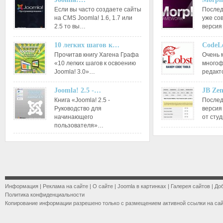
Если вы часто создаете сайты
Послед
на CMS Joomla! 1.6, 1.7 или
уже со
2.5 то вы…
версия
10 легких шагов к…
CodeL
Прочитав книгу Хагена Графа
Очень 
«10 легких шагов к освоению
многоф
Joomla! 3.0»…
редакт
Joomla! 2.5 -…
JB Ze
Книга «Joomla! 2.5 -
Послед
Руководство для
версия
начинающего
от сту
пользователя»…
Информация
|
Реклама на сайте
|
О сайте
|
Joomla в картинках
|
Галерея сайтов
|
До
Политика конфиденциальности
Копирование информации разрешено только с размещением активной ссылки на са