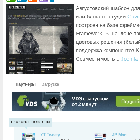
Августовский шаблон для
или блога от студии
Gavi
построен на базе фреймв
Framework. В шаблоне пр
цветовых решения (белый
поддержка компонентов K
Совместимость с
Joomla 
Партнеры
Загрузка
СКАЧАТЬ
ЗЕРКАЛО
ЗЕРКАЛО №2
ПОХОЖИЕ НОВОСТИ
YT Tweety
JP Mag