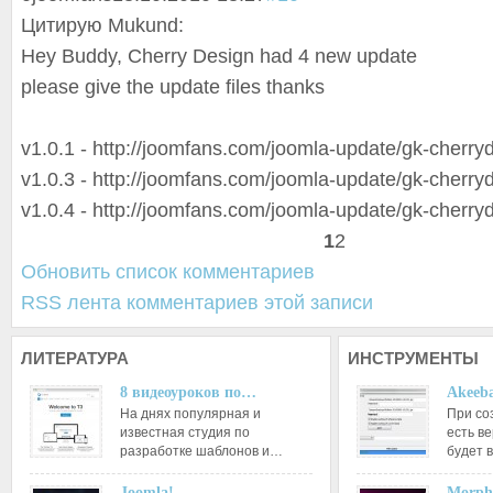
Цитирую Mukund:
Hey Buddy, Cherry Design had 4 new update
please give the update files thanks
v1.0.1 - http://joomfans.com/joomla-update/gk-cherry
v1.0.3 - http://joomfans.com/joomla-update/gk-cherry
v1.0.4 - http://joomfans.com/joomla-update/gk-cherry
1
2
Обновить список комментариев
RSS лента комментариев этой записи
ЛИТЕРАТУРА
ИНСТРУМЕНТЫ
8 видеоуроков по…
Akeeba
На днях популярная и
При со
известная студия по
есть ве
разработке шаблонов и…
будет 
Joomla!…
Morph