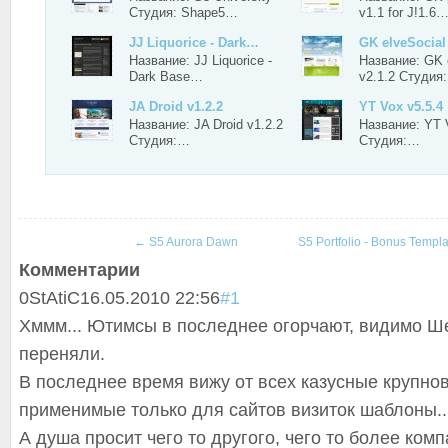
Студия: Shape5…
v1.1 for J!1.6
JJ Liquorice - Dark…
GK elveSocial 
Название: JJ Liquorice -
Название: GK 
Dark Base…
v2.1.2 Студия
JA Droid v1.2.2
YT Vox v5.5.4
Название: JA Droid v1.2.2
Название: YT 
Студия:…
Студия:…
←
S5 Aurora Dawn
S5 Portfolio - Bonus Templ
Комментарии
0
StAtiC
16.05.2010 22:56
#1
Хммм... Ютимсы в последнее огорчают, видимо 
переняли.
В последнее время вижу от всех казусные крупно
применимые только для сайтов визиток шаблоны..
А душа просит чего то другого, чего то более комп