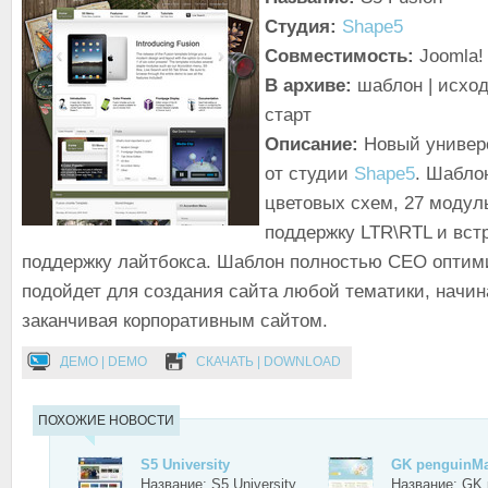
Студия:
Shape5
Совместимость:
Joomla! 
В архиве:
шаблон | исход
старт
Описание:
Новый универ
от студии
Shape5
. Шабло
цветовых схем, 27 модул
поддержку LTR\RTL и вст
поддержку лайтбокса. Шаблон полностью СЕО оптим
подойдет для создания сайта любой тематики, начин
заканчивая корпоративным сайтом.
ДЕМО | DEMO
СКАЧАТЬ | DOWNLOAD
ПОХОЖИЕ НОВОСТИ
S5 University
GK penguinMa
Название: S5 University
Название: GK 