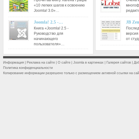
Прочитав книгу Хагена Графа
Очень 
«10 легких шагов к освоению
многоф
Joomla! 3.0»…
редакт
Joomla! 2.5 -…
JB Ze
Книга «Joomla! 2.5 -
Послед
Руководство для
версия
начинающего
от сту
пользователя»…
Информация
|
Реклама на сайте
|
О сайте
|
Joomla в картинках
|
Галерея сайтов
|
До
Политика конфиденциальности
Копирование информации разрешено только с размещением активной ссылки на са