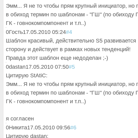
Эмм... Я не то чтобы прям крупный инициатор, но
в обиход термин по шаблонам - "ГШ" (по обиходу Г
ГК - говнокомпомпоне
нт и т.п..)
0
Гость
17.05.2010 05:24
#4
Шаблон красивый, действительно S5 развивается
сторону и действует в рамках новых тенденций!
Правда этот шаблон еще недоделан ;-)
0
dastan
17.05.2010 07:50
#5
Цитирую StAtiC:
Эмм... Я не то чтобы прям крупный инициатор, но
в обиход термин по шаблонам - "ГШ" (по обиходу Г
ГК - говнокомпомпоне
нт и т.п..)
я согласен
0
Никита
17.05.2010 09:56
#6
Цитирую dastan: