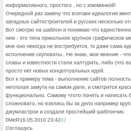
информативного, простого , но с изюминкой!
Очередной раз замечу что всетаки идеалогия мен
западных сайтостроителей и русских несколько от
Вот смотрю на шаблон и понимаю что единственна
нем - это типа прикольное крупное графическое м
мне оно некогда не востребуется, тк даже сама ид
исполнение скуповаты.. Не знаю, мое мнение - что
славы и известности стали халтурить, либо (что е
просто нет новых концептуальных идей.
Вот к примеру тема - выполнение сайтов полность
неплохая замута на самом деле, и смотрится краси
функционально. Самому чтото понять и написать б
сложновато, но взялись бы за дело например кру
джумластрои и создали простейший шаблончик.
0
MeR
16.05.2010 23:42
#2
Соглашусь