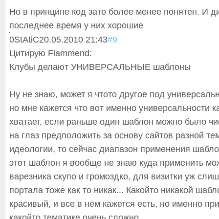
Но в принципе код зато более менее понятен. И д
последнее время у них хорошие
0
StAtiC
20.05.2010 21:43
#9
Цитирую Flammend:
Клубы делают УНИВЕРСАЛЬНЫЕ шаблоны
Ну не знаю, может я чтото другое под универсаль
но мне кажется что вот именно универсальности ка
хватает, если раньше один шаблон можно было чи
на глаз предположить за основу сайтов разной те
идеологии, то сейчас диапазон применения шабло
этот шаблон я вообще не знаю куда применить мо
варезника скупо и громоздко, для визитки уж слиш
портала тоже как то никак... Какойто никакой шабл
красивый, и все в нем кажется есть, но именно пр
какойто тематике очень сложно.