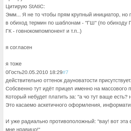
Цитирую StAtiC:
Эмм... Я не то чтобы прям крупный инициатор, но
в обиход термин по шаблонам - "ГШ" (по обиходу Г
ГК - говнокомпомпоне
нт и т.п..)
я согласен
я тоже
0
Гость
20.05.2010 18:29
#7
действительно оттенок дауноватости присутствует. 
Собсвенно тут идёт прицел именно на массового п
Который небудет платить за: "а чо тут ваще есть? н
Это касаемо аскетичного оформления, информат
И уже радиально противоположный
: "вау! вот эт
мне нравицо!"