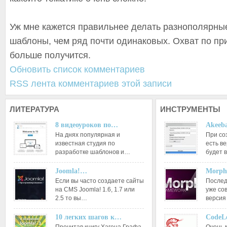
Уж мне кажется правильнее делать разнополярны
шаблоны, чем ряд почти одинаковых. Охват по п
больше получится.
Обновить список комментариев
RSS лента комментариев этой записи
ЛИТЕРАТУРА
ИНСТРУМЕНТЫ
8 видеоуроков по…
Akeeba
На днях популярная и
При со
известная студия по
есть ве
разработке шаблонов и…
будет 
Joomla!…
Morph
Если вы часто создаете сайты
Послед
на CMS Joomla! 1.6, 1.7 или
уже со
2.5 то вы…
версия
10 легких шагов к…
CodeL