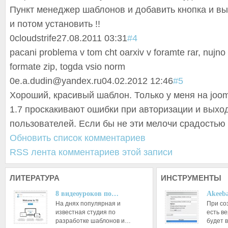
Пункт менеджер шаблонов и добавить кнопка и в
и потом установить !!
0
cloudstrife
27.08.2011 03:31
#4
pacani problema v tom cht oarxiv v foramte rar, nujno 
formate zip, togda vsio norm
0
e.a.dudin@yandex.ru
04.02.2012 12:46
#5
Хороший, красивый шаблон. Только у меня на joom
1.7 проскакивают ошибки при авторизации и выхо
пользователей. Если бы не эти мелочи срадостью 
Обновить список комментариев
RSS лента комментариев этой записи
ЛИТЕРАТУРА
ИНСТРУМЕНТЫ
8 видеоуроков по…
Akeeba
На днях популярная и
При со
известная студия по
есть ве
разработке шаблонов и…
будет 