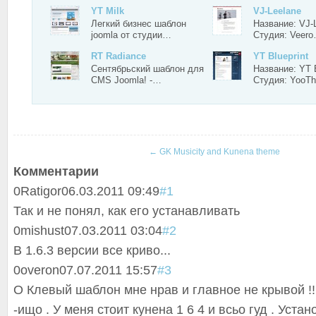
YT Milk
VJ-Leelane
Легкий бизнес шаблон
Название: VJ-
joomla от студии…
Студия: Veer
RT Radiance
YT Blueprint
Сентябрьский шаблон для
Название: YT B
CMS Joomla! -…
Студия: Yoo
←
GK Musicity and Kunena theme
Комментарии
0
Ratigor
06.03.2011 09:49
#1
Так и не понял, как его устанавливать
0
mishust
07.03.2011 03:04
#2
В 1.6.3 версии все криво...
0
overon
07.07.2011 15:57
#3
О Клевый шаблон мне нрав и главное не крывой 
-ищо . У меня стоит кунена 1 6 4 и всьо гуд . Устан