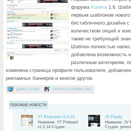
форума
Kunena
1.6. Шабл
первым шаблоном нового
бестабличного дизайна 
количеством опций и кон
также не требующий зна
Шаблон полностью написа
добавлена возможность н
различным категориям, п
изменена страница профиля пользователя, добавлен
рекламных баннеров и многое другое.
ДЕМО | DEMO
СКАЧАТЬ | DOWNLOAD
ПОХОЖИЕ НОВОСТИ
YT Pinboard v1.5.14
JV Pandy
Название: YT Pinboard
Название: JV 
v1.5.14 Студия:…
Студия: joomv