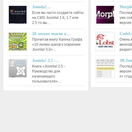
Joomla!…
Morph
Если вы часто создаете сайты
Послед
на CMS Joomla! 1.6, 1.7 или
уже со
2.5 то вы…
версия
10 легких шагов к…
CodeL
Прочитав книгу Хагена Графа
Очень 
«10 легких шагов к освоению
многоф
Joomla! 3.0»…
редакт
Joomla! 2.5 -…
JB Ze
Книга «Joomla! 2.5 -
Послед
Руководство для
версия
начинающего
от сту
пользователя»…