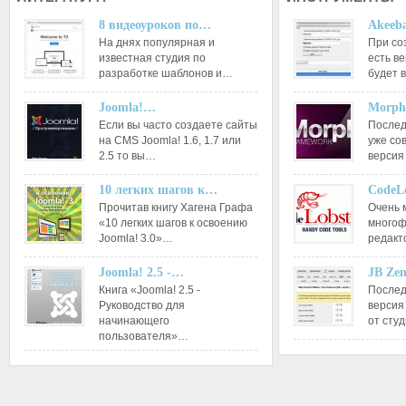
8 видеоуроков по…
Akeeba
На днях популярная и
При со
известная студия по
есть ве
разработке шаблонов и…
будет 
Joomla!…
Morph
Если вы часто создаете сайты
Послед
на CMS Joomla! 1.6, 1.7 или
уже со
2.5 то вы…
версия
10 легких шагов к…
CodeL
Прочитав книгу Хагена Графа
Очень 
«10 легких шагов к освоению
многоф
Joomla! 3.0»…
редакт
Joomla! 2.5 -…
JB Ze
Книга «Joomla! 2.5 -
Послед
Руководство для
версия
начинающего
от сту
пользователя»…