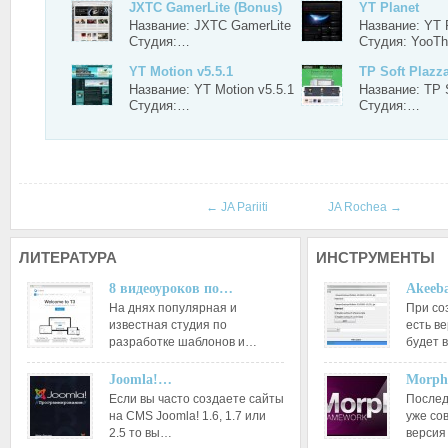
JXTC GamerLite (Bonus)
YT Planet
Название: JXTC GamerLite
Название: YT 
Студия:…
Студия: Yoo
YT Motion v5.5.1
TP Soft Plazz
Название: YT Motion v5.5.1
Название: TP 
Студия:…
Студия:…
←
JA Pariiti
JA Rochea
→
ЛИТЕРАТУРА
ИНСТРУМЕНТЫ
8 видеоуроков по…
Akeeba
На днях популярная и
При со
известная студия по
есть ве
разработке шаблонов и…
будет 
Joomla!…
Morph
Если вы часто создаете сайты
Послед
на CMS Joomla! 1.6, 1.7 или
уже со
2.5 то вы…
версия