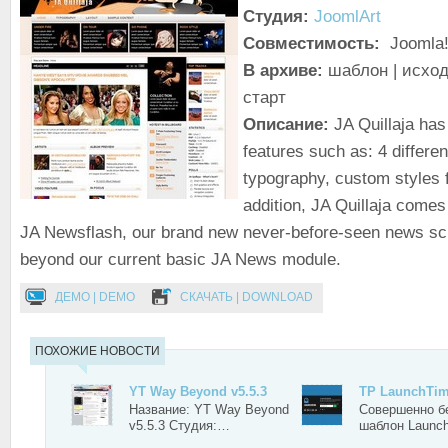
Студия:
JoomlArt
Совместимость:
Joomla!
В архиве:
шаблон | исход
старт
Описание:
JA Quillaja has 
features such as: 4 differ
typography, custom styles 
addition, JA Quillaja comes
JA Newsflash, our brand new never-before-seen news scr
beyond our current basic JA News module.
ДЕМО | DEMO
СКАЧАТЬ | DOWNLOAD
ПОХОЖИЕ НОВОСТИ
YT Way Beyond v5.5.3
TP LaunchTi
Название: YT Way Beyond
Совершенно б
v5.5.3 Студия:…
шаблон Launc