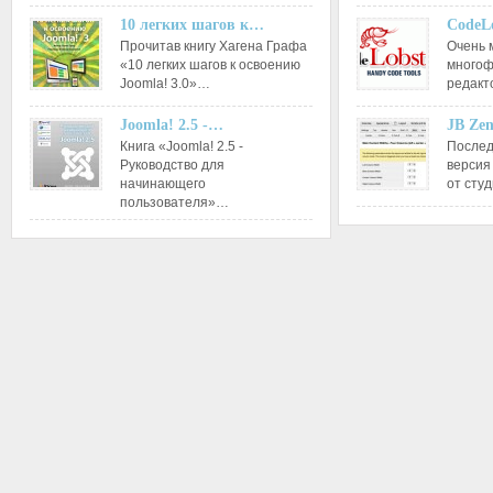
10 легких шагов к…
CodeL
Прочитав книгу Хагена Графа
Очень 
«10 легких шагов к освоению
многоф
Joomla! 3.0»…
редакт
Joomla! 2.5 -…
JB Ze
Книга «Joomla! 2.5 -
Послед
Руководство для
версия
начинающего
от сту
пользователя»…