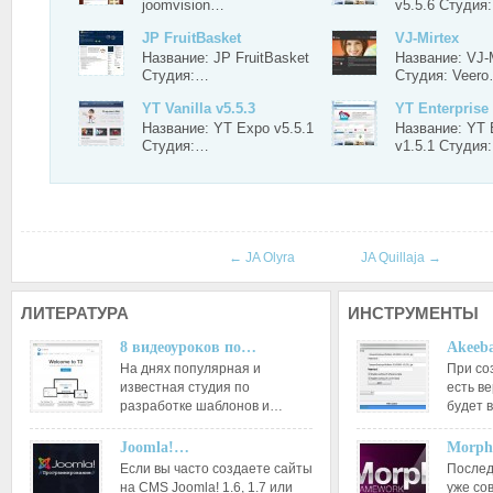
joomvision…
v5.5.6 Студия
JP FruitBasket
VJ-Mirtex
Название: JP FruitBasket
Название: VJ-
Студия:…
Студия: Veer
YT Vanilla v5.5.3
YT Enterprise 
Название: YT Expo v5.5.1
Название: YT E
Студия:…
v1.5.1 Студия
←
JA Olyra
JA Quillaja
→
ЛИТЕРАТУРА
ИНСТРУМЕНТЫ
8 видеоуроков по…
Akeeba
На днях популярная и
При со
известная студия по
есть ве
разработке шаблонов и…
будет 
Joomla!…
Morph
Если вы часто создаете сайты
Послед
на CMS Joomla! 1.6, 1.7 или
уже со