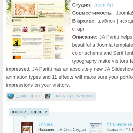
Студия:
JoomlArt
Совместимость:
Joomla!
В архиве:
шаблон | исход
старт
Описание:
JA Pariiti help
beautiful a Joomla template
color scheme and Serif font
typography make visitors f
impressed. JA Pariiti has an absolutely new JA Slidesho
animation types and 11 effects will make sure your portfo
impressions on your visitors.
ДЕМО | DEMO
СКАЧАТЬ | DOWNLOAD
ПОХОЖИЕ НОВОСТИ
JV Cera
YT Enterprise 
Название: JV Cera Студия:
Название: YT E