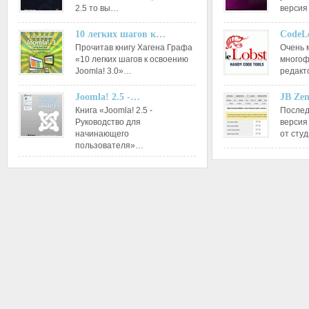
2.5 то вы…
версия
10 легких шагов к…
CodeL
Прочитав книгу Хагена Графа
Очень 
«10 легких шагов к освоению
многоф
Joomla! 3.0»…
редакт
Joomla! 2.5 -…
JB Ze
Книга «Joomla! 2.5 -
Послед
Руководство для
версия
начинающего
от сту
пользователя»…