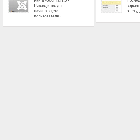
Книга «Joomla! 2.5 -
Послед
Руководство для
версия
начинающего
от сту
пользователя»…