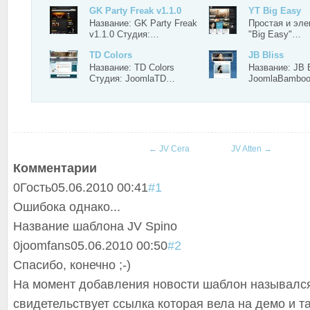
GK Party Freak v1.1.0
YT Big Easy
Название: GK Party Freak
Простая и эле
v1.1.0 Студия:…
"Big Easy"…
TD Colors
JB Bliss
Название: TD Colors
Название: JB 
Студия: JoomlaTD…
JoomlaBambo
←
JV Cera
JV Atten
→
Комментарии
0
Гость
05.06.2010 00:41
#1
Ошибока однако...
Название шаблона JV Spino
0
joomfans
05.06.2010 00:50
#2
Спасибо, конечно ;-)
На момент добавления новости шаблон назывался P
свидетельствует ссылка которая вела на демо и т