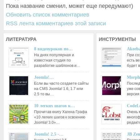
Пока название сменил, может еще передумают)
Обновить список комментариев
RSS лента комментариев этой записи
ЛИТЕРАТУРА
ИНСТРУМЕНТЫ
8 видеоуроков по…
Akeeba
На днях популярная и
При со
известная студия по
есть ве
разработке шаблонов и…
будет 
Joomla!…
Morph
Если вы часто создаете сайты
Послед
на CMS Joomla! 1.6, 1.7 или
уже со
2.5 то вы…
версия
10 легких шагов к…
CodeL
Прочитав книгу Хагена Графа
Очень 
«10 легких шагов к освоению
многоф
Joomla! 3.0»…
редакт
Joomla! 2.5 -…
JB Ze