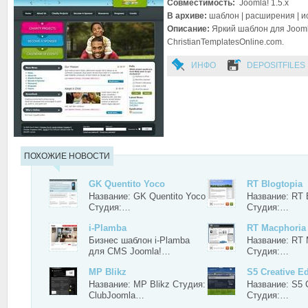
Совместимость:
Joomla! 1.5.x
В архиве:
шаблон | расширения | и
Описание:
Яркий шаблон для Joomla
ChristianTemplatesOnline.com.
ИНФО
DEPOSITFILES
ПОХОЖИЕ НОВОСТИ
GK Quentito Yoco
RT Blogtopia
Название: GK Quentito Yoco
Название: RT 
Студия:…
Студия:…
i-Plamba
RT Macphoria
Бизнес шаблон i-Plamba
Название: RT 
для CMS Joomla!…
Студия:…
MP Blikz
S5 Creative E
Название: MP Blikz Студия:
Название: S5 
ClubJoomla…
Студия:…