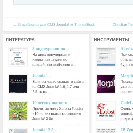
←
15 шаблонов для CMS Joomla! от ThemeStock
Christian T
ЛИТЕРАТУРА
ИНСТРУМЕНТЫ
8 видеоуроков по…
Akeeba
На днях популярная и
При со
известная студия по
есть ве
разработке шаблонов и…
будет 
Joomla!…
Morph
Если вы часто создаете сайты
Послед
на CMS Joomla! 1.6, 1.7 или
уже со
2.5 то вы…
версия
10 легких шагов к…
CodeL
Прочитав книгу Хагена Графа
Очень 
«10 легких шагов к освоению
многоф
Joomla! 3.0»…
редакт
Joomla! 2.5 -…
JB Ze