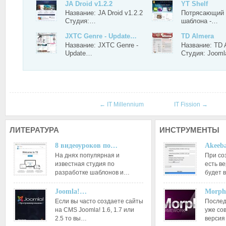
JA Droid v1.2.2
YT Shelf
Название: JA Droid v1.2.2
Потрясающий 
Студия:…
шаблона -…
JXTC Genre - Update…
TD Almera
Название: JXTC Genre -
Название: TD 
Update…
Студия: Joom
←
IT Millennium
IT Fission
→
ЛИТЕРАТУРА
ИНСТРУМЕНТЫ
8 видеоуроков по…
Akeeba
На днях популярная и
При со
известная студия по
есть ве
разработке шаблонов и…
будет 
Joomla!…
Morph
Если вы часто создаете сайты
Послед
на CMS Joomla! 1.6, 1.7 или
уже со
2.5 то вы…
версия