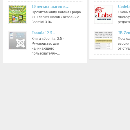
10 легких шагов к…
CodeL
Прочитав книгу Хагена Графа
Очень 
«10 легких шагов к освоению
многоф
Joomla! 3.0»…
редакт
Joomla! 2.5 -…
JB Ze
Книга «Joomla! 2.5 -
Послед
Руководство для
версия
начинающего
от сту
пользователя»…