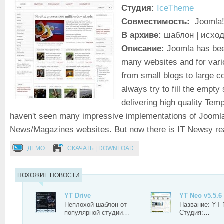
Студия:
IceTheme
Совместимость:
Joomla!
В архиве:
шаблон | исход
Описание:
Joomla has bee
many websites and for var
from small blogs to large c
always try to fill the empt
delivering high quality Tem
haven't seen many impressive implementations of Joomla
News/Magazines websites. But now there is IT Newsy rea
ДЕМО
СКАЧАТЬ | DOWNLOAD
ПОХОЖИЕ НОВОСТИ
YT Drive
YT Neo v5.5.6
Неплохой шаблон от
Название: YT 
популярной студии…
Студия:…