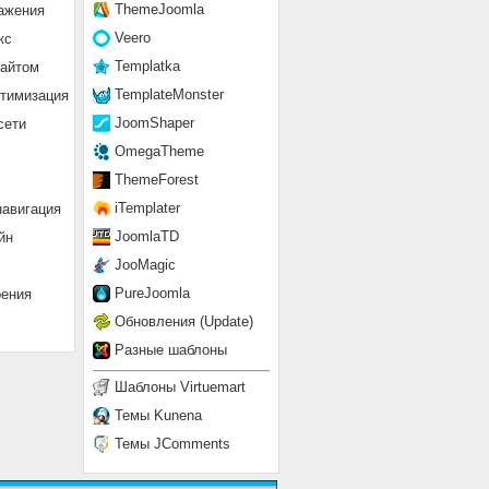
ThemeJoomla
ажения
Veero
кс
Templatka
сайтом
TemplateMonster
птимизация
JoomShaper
сети
OmegaTheme
ThemeForest
iTemplater
навигация
JoomlaTD
йн
JooMagic
PureJoomla
рения
Обновления (Update)
Разные шаблоны
Шаблоны Virtuemart
Темы Kunena
Темы JComments