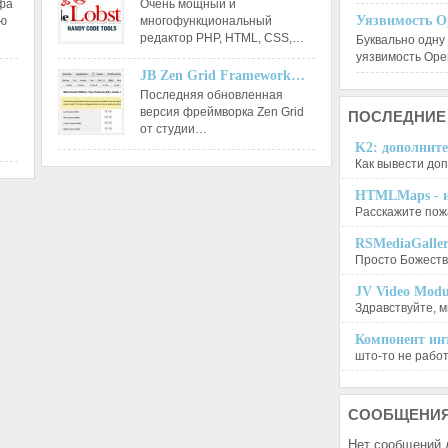
афа
Очень мощный и
Уязвимость O
ию
многофункциональный
редактор РНР, HTML, CSS,…
Буквально одну
уязвимость Op
JB Zen Grid Framework…
Последняя обновленная
версия фреймворка Zen Grid
ПОСЛЕДНИЕ
от студии…
K2: дополните
Как вывести доп
HTMLMaps - и
Расскажите пожа
RSMediaGalle
Просто Божеств
JV Video Modu
Здравствуйте, м
Компонент инт
што-то не работа
СООБЩЕНИ
Нет сообщений 