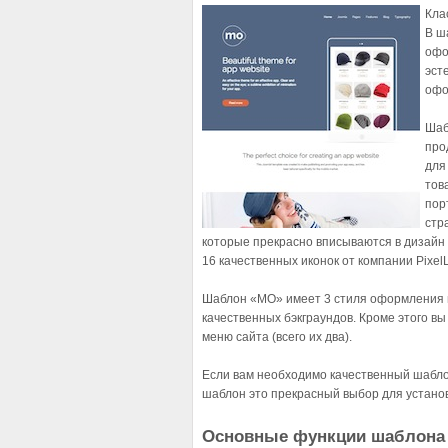
Кла
В ш
офо
эст
офо
Шаб
про
для
тов
пор
стр
которые прекрасно вписываются в дизайн
16 качественных иконок от компании Pixel
Шаблон «MO» имеет 3 стиля оформления 
качественных бэкграундов. Кроме этого вы
меню сайта (всего их два).
Если вам необходимо качественный шабло
шаблон это прекрасный выбор для устано
Основные функции шаблона