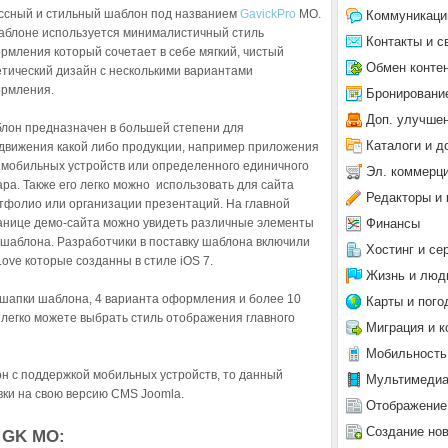
ссный и стильный шаблон под названием
GavickPro
MO.
Коммуникаци
аблоне используется минималистичный стиль
Контакты и с
рмления который сочетает в себе мягкий, чистый
Обмен конте
етический дизайн с несколькими вариантами
рмления.
Бронировани
Доп. улучше
лон предназначен в большей степени для
Каталоги и д
движения какой либо продукции, например приложения
 мобильных устройств или определенного единичного
Эл. коммерц
ара. Также его легко можно использовать для сайта
Редакторы и 
тфолио или организации презентаций. На главной
Финансы
анице демо-сайта можно увидеть различные элементы
 шаблона. Разработчики в поставку шаблона включили
Хостинг и се
Love которые созданны в стиле iOS 7.
Жизнь и люд
шапки шаблона, 4 варианта оформления и более 10
Карты и пого
 легко можете выбрать стиль отображения главного
Миграция и к
Мобильность
н с поддержкой мобильных устройств, то данный
Мультимеди
вки на свою версию CMS Joomla.
Отображение
Создание но
 GK MO: