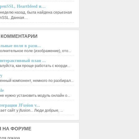
penSSL, Heartbleed и…
 неделю назад, была найдена серьезная
enSSL. Данная…
КОММЕНТАРИИ
льные поля в разн...
олнительное поле (изображение), ото...
нтерактивный план ...
луйста, как проще работать с коорди...
ry
енный компонент, немного по разбирал...
le
не нужно установить модуль онлайн о...
еграции JFusion v...
ет сайт у jfusion... Люди добрые, ...
Я
НА ФОРУМЕ
для показа