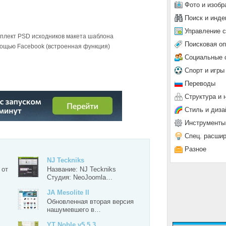
Фото и изобр
Поиск и инде
Управление 
омплект PSD исходников макета шаблона
Поисковая о
мощью Facebook (встроенная функция)
Социальные 
Спорт и игры
Переводы
Структура и 
Стиль и диза
О №2
Инструменты
Спец. расши
Разное
NJ Teckniks
 от
Название: NJ Teckniks
Студия: NeoJoomla…
JA Mesolite II
Обновленная вторая версия
нашумевшего в…
YT Noble v5.5.3