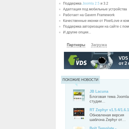
Поддержка
Joomla 2.5
и 3.2
Адаптация под мобильные устройства
Работает на Gavern Framework
Качественные иконки от PixelLove и к
Поддержка авторизации на сайте с по
И другие опции...
Партнеры
Загрузка
СКАЧАТЬ
ЗЕРКАЛО
ЗЕРКАЛ
ПОХОЖИЕ НОВОСТИ
JB Lacuna
Блоговая тема Joomla
студии…
RT Zephyr v1.5.4/1.6.1
Обновленая версия
шаблона Zephyr от…
Bolt Template -…