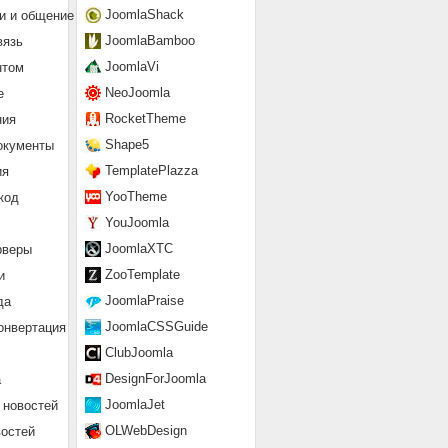
JoomlaShack
и и общение
JoomlaBamboo
вязь
JoomlaVi
нтом
NeoJoomla
е
RocketTheme
ния
Shape5
окументы
TemplatePlazza
ия
YooTheme
код
YouJoomla
JoomlaXTC
рверы
ZooTemplate
и
JoomlaPraise
да
JoomlaCSSGuide
онвертация
ClubJoomla
DesignForJoomla
а
JoomlaJet
 новостей
OLWebDesign
востей