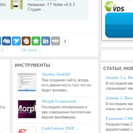
ld's
Название: YT Noble v5.5.3
Студия:…
1
 2
GK Game
→
ИНСТРУМЕНТЫ
СТАТЬИ,
НОВ
Akeeba SiteDiff
Joomla 3.x, Bo
При создании сайта, всегда
В последнее вр
есть вероятность того что он
спрашивают ка
будет взломан…
Joomla 3, Boo
Morph Framework
В последнее вр
йты
Последняя обновленная и
очень часто ис
уже совершенно бесплатная
версия фреймворка…
Развитие CMS
Разработчики C
CodeLobster PHP…
дорабатывают 