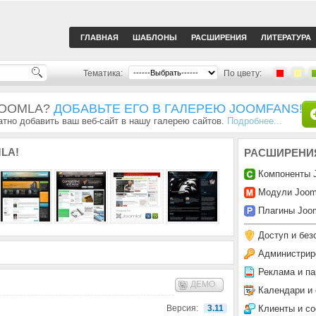
ГЛАВНАЯ
ШАБЛОНЫ
РАСШИРЕНИЯ
ЛИТЕРАТУРА
Тематика:
По цвету:
JOOMLA?
ДОБАВЬТЕ ЕГО В ГАЛЕРЕЮ JOOMFANS!
тно добавить ваш веб-сайт в нашу галерею сайтов.
Подробнее...
LA!
РАСШИРЕНИ
Компоненты 
Модули Joom
Плагины Joom
Доступ и без
Администрир
Реклама и па
ДЕМО
Календари и
Клиенты и с
Версия:
3.11