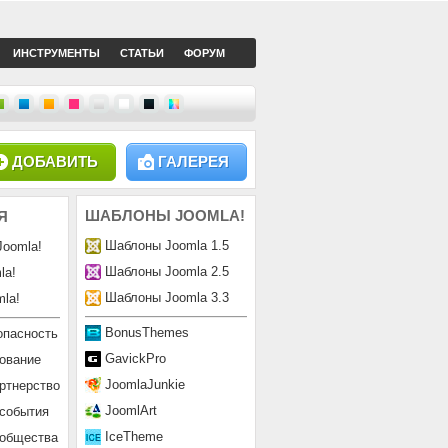
ИНСТРУМЕНТЫ
СТАТЬИ
ФОРУМ
ДОБАВИТЬ
ГАЛЕРЕЯ
ШАБЛОНЫ
JOOMLA!
Я
Шаблоны Joomla 1.5
Joomla!
Шаблоны Joomla 2.5
la!
Шаблоны Joomla 3.3
la!
BonusThemes
опасность
GavickPro
ование
JoomlaJunkie
ртнерство
JoomlArt
 события
IceTheme
ообщества