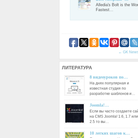
Alledia's Bolt is the Wor
Fastest…
←
GK News
ЛИТЕРАТУРА
8 видеоуроков по…
На днях популярная и
известная студия по
разработке шаблонов и…
Joomla!…
Если вы часто создаете са
на CMS Joomla! 1.6, 1.7 или
2.5 то вы…
10 легких шагов к…