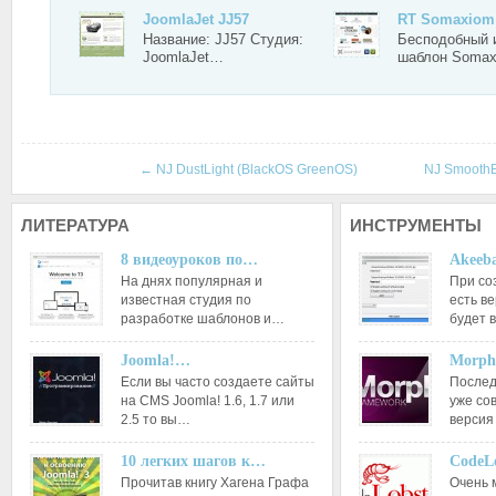
JoomlaJet JJ57
RT Somaxiom
Название: JJ57 Студия:
Бесподобный 
JoomlaJet…
шаблон Soma
←
NJ DustLight (BlackOS GreenOS)
NJ Smooth
ЛИТЕРАТУРА
ИНСТРУМЕНТЫ
8 видеоуроков по…
Akeeba
На днях популярная и
При со
известная студия по
есть ве
разработке шаблонов и…
будет 
Joomla!…
Morph
Если вы часто создаете сайты
Послед
на CMS Joomla! 1.6, 1.7 или
уже со
2.5 то вы…
версия
10 легких шагов к…
CodeL
Прочитав книгу Хагена Графа
Очень 