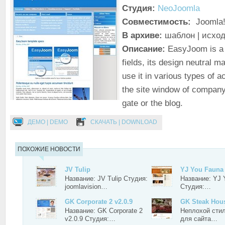
Студия:
NeoJoomla
Совместимость:
Joomla!
В архиве:
шаблон | исхо
Описание:
EasyJoom is a t
fields, its design neutral m
use it in various types of ac
the site window of company
gate or the blog.
ДЕМО | DEMO
СКАЧАТЬ | DOWNLOAD
ПОХОЖИЕ НОВОСТИ
JV Tulip
YJ You Fauna
Название: JV Tulip Студия:
Название: YJ 
joomlavision…
Студия:…
GK Corporate 2 v2.0.9
GK Steak Hou
Название: GK Corporate 2
Неплохой сти
v2.0.9 Студия:…
для сайта…