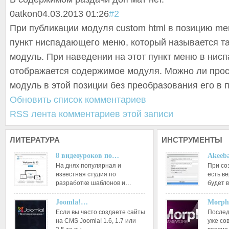
0
atkon
04.03.2013 01:26
#2
При публикации модуля custom html в позицию me
пункт ниспадающего меню, который называется та
модуль. При наведении на этот пункт меню в нис
отображается содержимое модуля. Можно ли прос
модуль в этой позиции без преобразования его в 
Обновить список комментариев
RSS лента комментариев этой записи
ЛИТЕРАТУРА
ИНСТРУМЕНТЫ
8 видеоуроков по…
Akeeba
На днях популярная и
При со
известная студия по
есть ве
разработке шаблонов и…
будет 
Joomla!…
Morph
Если вы часто создаете сайты
Послед
на CMS Joomla! 1.6, 1.7 или
уже со