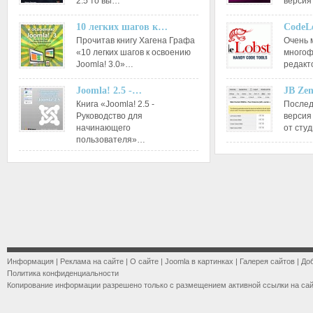
2.5 то вы…
версия
10 легких шагов к…
CodeL
Прочитав книгу Хагена Графа
Очень 
«10 легких шагов к освоению
многоф
Joomla! 3.0»…
редакт
Joomla! 2.5 -…
JB Ze
Книга «Joomla! 2.5 -
Послед
Руководство для
версия
начинающего
от сту
пользователя»…
Информация
|
Реклама на сайте
|
О сайте
|
Joomla в картинках
|
Галерея сайтов
|
До
Политика конфиденциальности
Копирование информации разрешено только с размещением активной ссылки на са