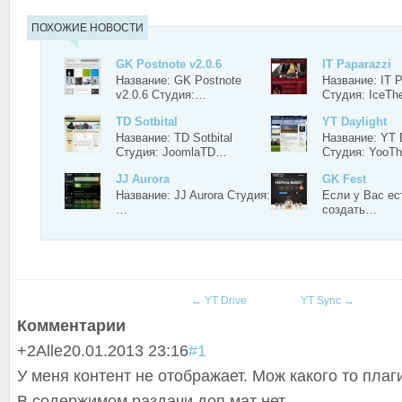
ПОХОЖИЕ НОВОСТИ
GK Postnote v2.0.6
IT Paparazzi
Название: GK Postnote
Название: IT P
v2.0.6 Студия:…
Студия: IceT
TD Sotbital
YT Daylight
Название: TD Sotbital
Название: YT D
Студия: JoomlaTD…
Студия: Yoo
JJ Aurora
GK Fest
Название: JJ Aurora Студия:
Если у Вас ес
…
создать…
←
YT Drive
YT Sync
→
Комментарии
+2
Alle
20.01.2013 23:16
#1
У меня контент не отображает. Мож какого то плаг
В содержимом раздачи доп мат нет.