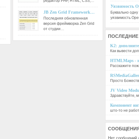
редактор РНР, HTML, CSS,…
Уязвимость O
JB Zen Grid Framework…
Буквально одну
уязвимость Op
Последняя обновленная
версия фреймворка Zen Grid
от студии…
ПОСЛЕДНИЕ
K2: дополните
Как вывести доп
HTMLMaps - и
Расскажите пожа
RSMediaGalle
Просто Божеств
JV Video Modu
Здравствуйте, м
Компонент инт
што-то не работа
СООБЩЕНИ
Нет сообщений 