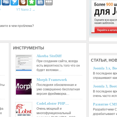
y
YT Nano 2
→
ажите в чем проблема?
ИНСТРУМЕНТЫ
Akeeba SiteDiff
СТАТЬИ,
НОВ
При создании сайта, всегда
есть вероятность того что он
Joomla 3.x, Bo
будет взломан…
В последнее вр
спрашивают ка
Morph Framework
йты
Последняя обновленная и
Joomla 3, Boo
уже совершенно бесплатная
В последнее вр
версия фреймворка…
очень часто ис
CodeLobster PHP…
Развитие CMS
афа
Очень мощный и
Разработчики C
ию
многофункциональный
дорабатывают 