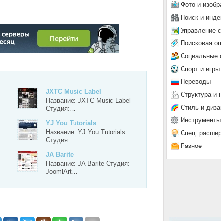
Фото и изобр
Поиск и инде
Управление 
Поисковая о
О №2
Социальные 
Спорт и игры
Переводы
JXTC Music Label
Структура и 
Название: JXTC Music Label
Стиль и диза
…
Студия:…
Инструменты
YJ You Tutorials
Название: YJ You Tutorials
Спец. расши
Студия:…
Разное
JA Barite
Название: JA Barite Студия:
JoomlArt…