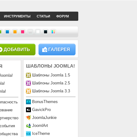
ИНСТРУМЕНТЫ
СТАТЬИ
ФОРУМ
ДОБАВИТЬ
ГАЛЕРЕЯ
ШАБЛОНЫ
JOOMLA!
Я
Шаблоны Joomla 1.5
Joomla!
Шаблоны Joomla 2.5
la!
Шаблоны Joomla 3.3
la!
BonusThemes
опасность
GavickPro
ование
JoomlaJunkie
ртнерство
JoomlArt
 события
IceTheme
ообщества