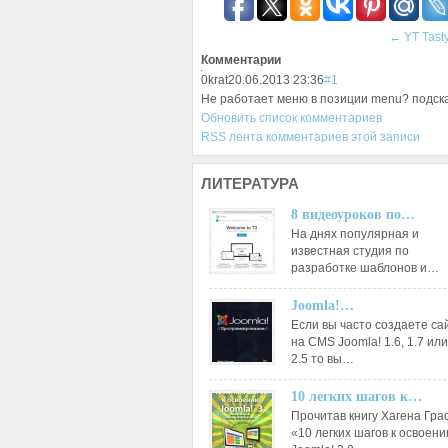
←
YT Tast
Комментарии
0
krat
20.06.2013 23:36
#1
Не работает меню в позиции menu? подск
Обновить список комментариев
RSS лента комментариев этой записи
ЛИТЕРАТУРА
8 видеоуроков по…
На днях популярная и
известная студия по
разработке шаблонов и…
Joomla!…
Если вы часто создаете са
на CMS Joomla! 1.6, 1.7 или
2.5 то вы…
10 легких шагов к…
Прочитав книгу Хагена Гр
«10 легких шагов к освоен