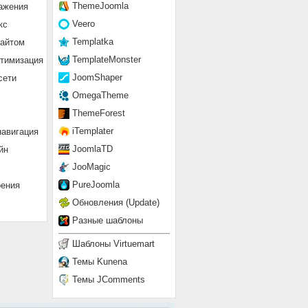
ThemeJoomla
ажения
Veero
кс
Templatka
сайтом
TemplateMonster
птимизация
JoomShaper
сети
OmegaTheme
ThemeForest
iTemplater
навигация
JoomlaTD
йн
JooMagic
PureJoomla
рения
Обновления (Update)
Разные шаблоны
Шаблоны Virtuemart
Темы Kunena
Темы JComments