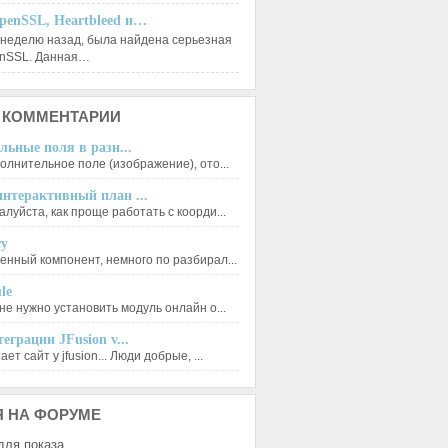
penSSL, Heartbleed и…
 неделю назад, была найдена серьезная
enSSL. Данная…
КОММЕНТАРИИ
льные поля в разн...
олнительное поле (изображение), ото...
нтерактивный план ...
луйста, как проще работать с коорди...
ry
енный компонент, немного по разбирал...
le
не нужно установить модуль онлайн о...
еграции JFusion v...
ет сайт у jfusion... Люди добрые, ...
Я
НА ФОРУМЕ
для показа