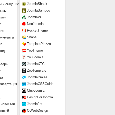
JoomlaShack
и и общение
JoomlaBamboo
вязь
JoomlaVi
нтом
NeoJoomla
е
RocketTheme
ния
Shape5
окументы
TemplatePlazza
ия
YooTheme
код
YouJoomla
JoomlaXTC
рверы
ZooTemplate
и
JoomlaPraise
да
JoomlaCSSGuide
онвертация
ClubJoomla
DesignForJoomla
а
JoomlaJet
 новостей
OLWebDesign
востей