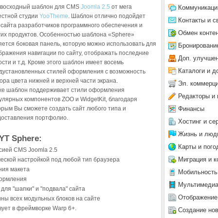
восходный шаблон для CMS
Joomla 2.5
от мега
Коммуникаци
естной студии
YooTheme
. Шаблон отлично подойдет
Контакты и с
 сайта разработчиков программного обеспечения и
Обмен конте
гих продуктов. Особенностью шаблона «Sphere»
яется боковая панель, которую можно использовать для
Бронировани
бражения навигации по сайту, отображать последние
Доп. улучше
ости и т.д. Кроме этого шаблон имеет восемь
Каталоги и д
дустановленных стилей оформления с возможность
ора цвета нижней и верхней части экрана.
Эл. коммерц
же шаблон поддерживает стили оформления
Редакторы и 
улярных компонентов ZOO и WidgetKit, благодаря
Финансы
орым Вы сможете создать сайт любого типа и
едоставления портфолио.
Хостинг и се
Жизнь и люд
YT Sphere:
Карты и пого
сией CMS Joomla 2.5
Миграция и к
еской настройкой под любой тип браузера
ния макета
Мобильность
формления
Мультимеди
для "шапки" и "подвала" сайта
Отображение
ины всех модульных блоков на сайте
вует в фреймворке Warp 6+.
Создание но