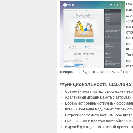
Пре
изв
для
дру
явл
ото
нов
пре
выб
Так
поп
кот
содержания, будь то каталог или сайт пр
Функциональность шаблона 
Совместимость только с последней вер
Адаптивный дизайн макета с автоматич
Восемь встроенных стилевых оформле
Комбинирование модульных стилей о
Встроенная возможность выбора цвета 
Очень гибкая и простая настройка шир
и другой функционал который присутст