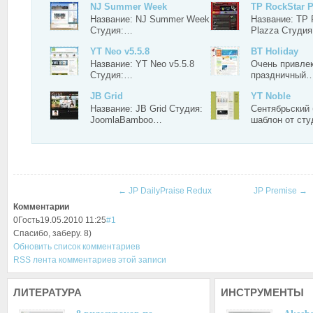
NJ Summer Week
TP RockStar P
Название: NJ Summer Week
Название: TP 
Студия:…
Plazza Студи
YT Neo v5.5.8
BT Holiday
Название: YT Neo v5.5.8
Очень привле
Студия:…
праздничный
JB Grid
YT Noble
Название: JB Grid Студия:
Сентябрьский
JoomlaBamboo…
шаблон от ст
←
JP DailyPraise Redux
JP Premise
→
Комментарии
0
Гость
19.05.2010 11:25
#1
Спасибо, заберу. 8)
Обновить список комментариев
RSS лента комментариев этой записи
ЛИТЕРАТУРА
ИНСТРУМЕНТЫ