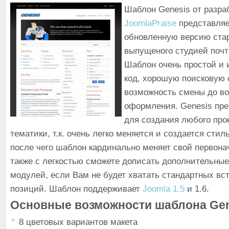
Шаблон Genesis от разра
JoomlaPraise
представляе
обновленную версию ста
выпущеного студией почти
Шаблон очень простой и 
код, хорошую поисковую
возможность смены до в
оформления. Genesis пр
для создания любого про
тематики, т.к. очень легко меняется и создается сти
после чего шаблон кардинально меняет свой первона
также с легкостью сможете дописать дополнительны
модулей, если Вам не будет хватать стандартных вс
позиций. Шаблон поддерживает
Joomla 1.5
и 1.6.
Основные возможности шаблона Gen
8 цветовых вариантов макета