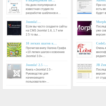
8 видеоуроков по…
Akeeba
На днях популярная и
При со
известная студия по
есть ве
разработке шаблонов и…
будет 
Joomla!…
Morph
Если вы часто создаете сайты
Послед
на CMS Joomla! 1.6, 1.7 или
уже со
2.5 то вы…
версия
10 легких шагов к…
CodeL
Прочитав книгу Хагена Графа
Очень 
«10 легких шагов к освоению
многоф
Joomla! 3.0»…
редакт
Joomla! 2.5 -…
JB Ze
Книга «Joomla! 2.5 -
Послед
Руководство для
версия
начинающего
от сту
пользователя»…