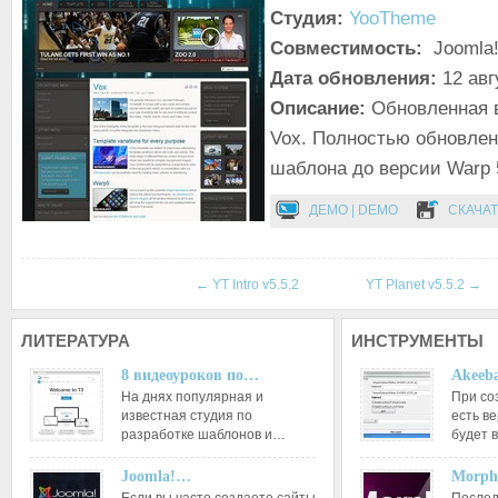
Студия:
YooTheme
Совместимость:
Joomla!
Дата обновления:
12 авг
Описание:
Обновленная 
Vox. Полностью обновле
шаблона до версии Warp 5
ДЕМО | DEMO
СКАЧАТ
←
YT Intro v5.5.2
YT Planet v5.5.2
→
ЛИТЕРАТУРА
ИНСТРУМЕНТЫ
8 видеоуроков по…
Akeeba
На днях популярная и
При со
известная студия по
есть ве
разработке шаблонов и…
будет 
Joomla!…
Morph