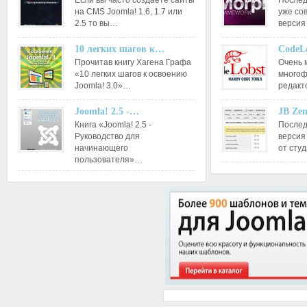
Если вы часто создаете сайты
Послед
на CMS Joomla! 1.6, 1.7 или
уже со
2.5 то вы…
версия
10 легких шагов к…
CodeL
Прочитав книгу Хагена Графа
Очень 
«10 легких шагов к освоению
многоф
Joomla! 3.0»…
редакт
Joomla! 2.5 -…
JB Ze
Книга «Joomla! 2.5 -
Послед
Руководство для
версия
начинающего
от сту
пользователя»…