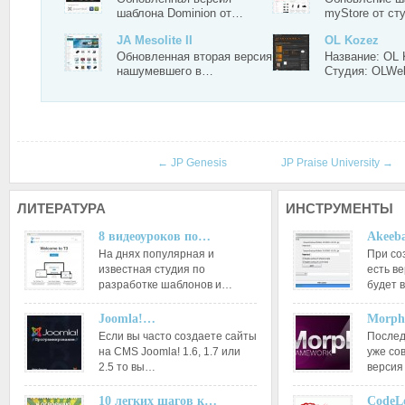
шаблона Dominion от…
myStore от с
JA Mesolite II
OL Kozez
Обновленная вторая версия
Название: OL 
нашумевшего в…
Студия: OLWe
←
JP Genesis
JP Praise University
→
ЛИТЕРАТУРА
ИНСТРУМЕНТЫ
8 видеоуроков по…
Akeeba
На днях популярная и
При со
известная студия по
есть ве
разработке шаблонов и…
будет 
Joomla!…
Morph
Если вы часто создаете сайты
Послед
на CMS Joomla! 1.6, 1.7 или
уже со
2.5 то вы…
версия
10 легких шагов к…
CodeL