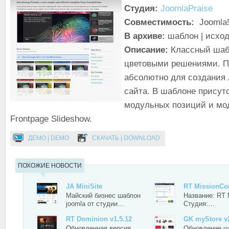
Студия:
JoomlaPraise
Совместимость:
Joomla!
В архиве:
шаблон | исхо
Описание:
Классный шаб
цветовыми решениями. П
абсолютно для создания 
сайта. В шаблоне присутс
модульных позиций и мо
Frontpage Slideshow.
ДЕМО | DEMO
СКАЧАТЬ | DOWNLOAD
ПОХОЖИЕ НОВОСТИ
JA MiniSite
RT MissionCon
Майский бизнес шаблон
Название: RT 
joomla от студии…
Студия:…
RT Dominion v1.5.12
GK myStore v2
Обновленная версия
Обновление ш