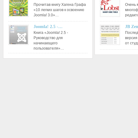
Прочитав книгу Хагена Графа
Очень 
«10 легких шагов к освоению
многоф
Joomla! 3.0»…
редакт
Joomla! 2.5 -…
JB Ze
Книга «Joomla! 2.5 -
Послед
Руководство для
версия
начинающего
от сту
пользователя»…