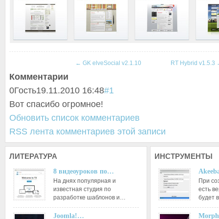
←
GK elveSocial v2.1.10
RT Hybrid v1.5.3
Комментарии
0
Гость
19.11.2010 16:48
#1
Вот спасибо огромное!
Обновить список комментариев
RSS лента комментариев этой записи
ЛИТЕРАТУРА
ИНСТРУМЕНТЫ
8 видеоуроков по…
Akeeba
На днях популярная и
При со
известная студия по
есть ве
разработке шаблонов и…
будет 
Joomla!…
Morph