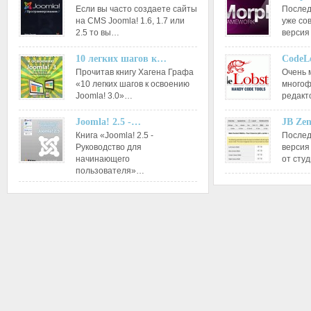
Если вы часто создаете сайты
Послед
на CMS Joomla! 1.6, 1.7 или
уже со
2.5 то вы…
версия
10 легких шагов к…
CodeL
Прочитав книгу Хагена Графа
Очень 
«10 легких шагов к освоению
многоф
Joomla! 3.0»…
редакт
Joomla! 2.5 -…
JB Ze
Книга «Joomla! 2.5 -
Послед
Руководство для
версия
начинающего
от сту
пользователя»…