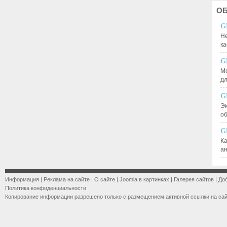
О
G
Не
к
G
М
д
G
Эк
о
G
К
а
Информация
|
Реклама на сайте
|
О сайте
|
Joomla в картинках
|
Галерея сайтов
|
До
Политика конфиденциальности
Копирование информации разрешено только с размещением активной ссылки на са