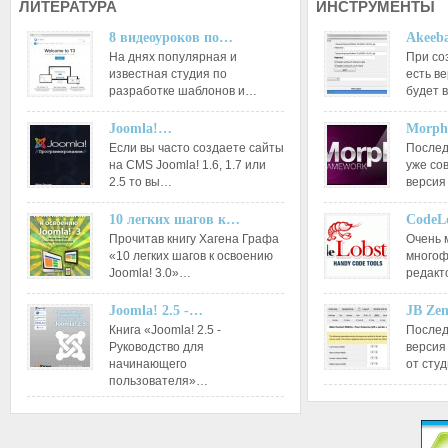
ЛИТЕРАТУРА
ИНСТРУМЕНТЫ
8 видеоуроков по…
Akeeba
На днях популярная и
При со
известная студия по
есть ве
разработке шаблонов и…
будет 
Joomla!…
Morph
Если вы часто создаете сайты
Послед
на CMS Joomla! 1.6, 1.7 или
уже со
2.5 то вы…
версия
10 легких шагов к…
CodeL
Прочитав книгу Хагена Графа
Очень 
«10 легких шагов к освоению
многоф
Joomla! 3.0»…
редакт
Joomla! 2.5 -…
JB Ze
Книга «Joomla! 2.5 -
Послед
Руководство для
версия
начинающего
от сту
пользователя»…