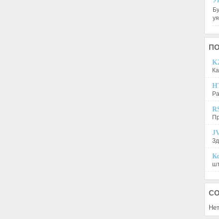
У
Бу
у
П
K2
Ка
H
Ра
R
Пр
JV
Зд
Ко
шт
С
Нет