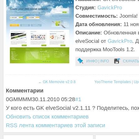
Студия:
GavickPro
Совместимость:
Joomla! 
Дата обновления:
11 но
Описание:
Обновленная 
elveSocial от
GavickPro
. 
поддержка MooTools 1.2.
ИНФО | INFO
СКАЧАТЬ
←
GK Memovie v2.0.8
YooTheme Templates | U
Комментарии
0
GMMMM
30.11.2010 05:28
#1
У кого есть GK elveSocial v2.1.11 ? Поделитесь, п
Обновить список комментариев
RSS лента комментариев этой записи