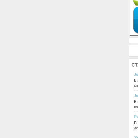
СТ
J
В 
с
J
В 
оч
Р
Ра
д