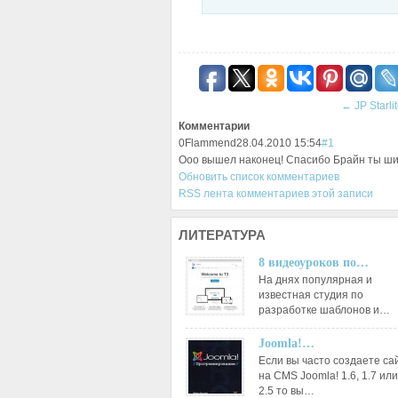
←
JP Starli
Комментарии
0
Flammend
28.04.2010 15:54
#1
Ооо вышел наконец! Спасибо Брайн ты шик
Обновить список комментариев
RSS лента комментариев этой записи
ЛИТЕРАТУРА
8 видеоуроков по…
На днях популярная и
известная студия по
разработке шаблонов и…
Joomla!…
Если вы часто создаете са
на CMS Joomla! 1.6, 1.7 или
2.5 то вы…