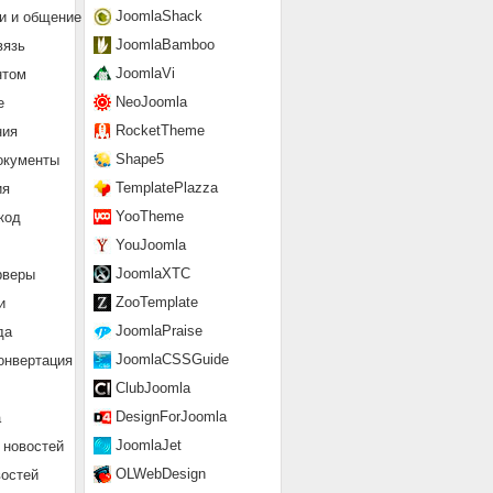
JoomlaShack
и и общение
JoomlaBamboo
вязь
JoomlaVi
нтом
NeoJoomla
е
RocketTheme
ния
Shape5
окументы
TemplatePlazza
ия
YooTheme
код
YouJoomla
JoomlaXTC
рверы
ZooTemplate
и
JoomlaPraise
да
JoomlaCSSGuide
онвертация
ClubJoomla
DesignForJoomla
а
JoomlaJet
 новостей
OLWebDesign
востей