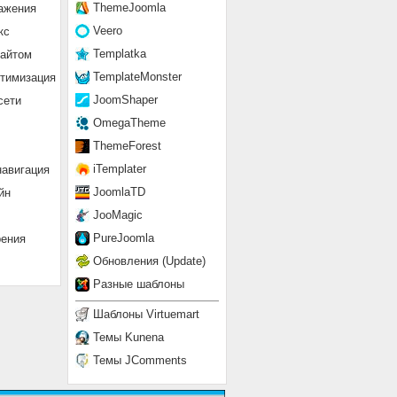
ThemeJoomla
ажения
Veero
кс
Templatka
сайтом
TemplateMonster
птимизация
JoomShaper
сети
OmegaTheme
ThemeForest
iTemplater
навигация
JoomlaTD
йн
JooMagic
PureJoomla
рения
Обновления (Update)
Разные шаблоны
Шаблоны Virtuemart
Темы Kunena
Темы JComments