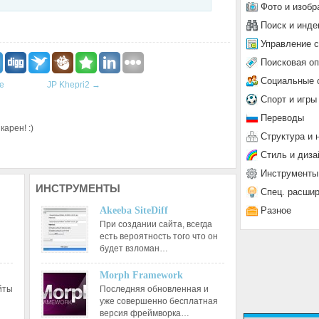
Фото и изобр
Поиск и инде
Управление 
Поисковая о
Социальные 
te
JP Khepri2
→
Спорт и игры
Переводы
арен! :)
Структура и 
Стиль и диза
Инструменты
ИНСТРУМЕНТЫ
Спец. расши
Разное
Akeeba SiteDiff
При создании сайта, всегда
есть вероятность того что он
будет взломан…
Morph Framework
йты
Последняя обновленная и
уже совершенно бесплатная
версия фреймворка…