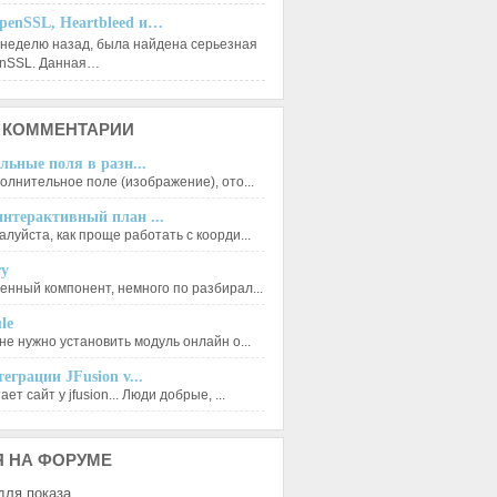
penSSL, Heartbleed и…
 неделю назад, была найдена серьезная
enSSL. Данная…
КОММЕНТАРИИ
льные поля в разн...
олнительное поле (изображение), ото...
нтерактивный план ...
луйста, как проще работать с коорди...
ry
енный компонент, немного по разбирал...
le
не нужно установить модуль онлайн о...
еграции JFusion v...
ет сайт у jfusion... Люди добрые, ...
Я
НА ФОРУМЕ
для показа