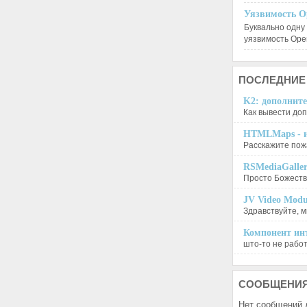
Уязвимость O
Буквально одну
уязвимость Op
ПОСЛЕДНИЕ
K2: дополните
Как вывести доп
HTMLMaps - и
Расскажите пожа
RSMediaGalle
Просто Божеств
JV Video Modu
Здравствуйте, м
Компонент инт
што-то не работа
СООБЩЕНИ
Нет сообщений 