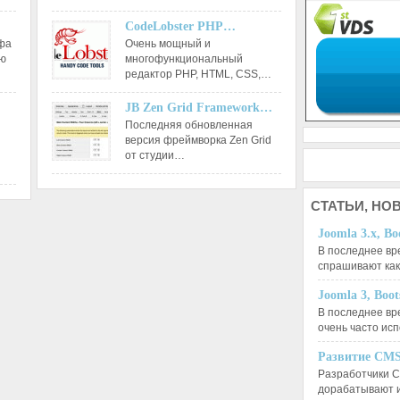
CodeLobster PHP…
афа
Очень мощный и
ию
многофункциональный
редактор РНР, HTML, CSS,…
JB Zen Grid Framework…
Последняя обновленная
версия фреймворка Zen Grid
от студии…
СТАТЬИ,
НОВ
Joomla 3.x, Bo
В последнее вр
спрашивают ка
Joomla 3, Boo
В последнее вр
очень часто ис
Развитие CMS
Разработчики C
дорабатывают 