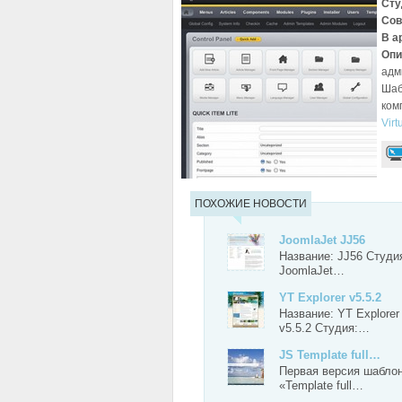
Сту
Сов
В а
Опи
адм
Шаб
комп
Virt
ПОХОЖИЕ НОВОСТИ
JoomlaJet JJ56
Название: JJ56 Студи
JoomlaJet…
YT Explorer v5.5.2
Название: YT Explorer
v5.5.2 Студия:…
JS Template full…
Первая версия шабло
«Template full…