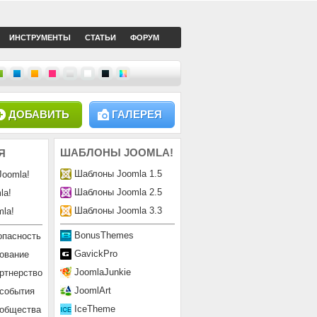
ИНСТРУМЕНТЫ
СТАТЬИ
ФОРУМ
ДОБАВИТЬ
ГАЛЕРЕЯ
ШАБЛОНЫ
JOOMLA!
Я
Шаблоны Joomla 1.5
Joomla!
Шаблоны Joomla 2.5
la!
Шаблоны Joomla 3.3
la!
BonusThemes
опасность
GavickPro
ование
JoomlaJunkie
ртнерство
JoomlArt
 события
IceTheme
ообщества