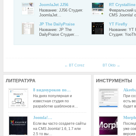
JoomlaJet JJ56
RT Crystalline
Название: JJ56 Студия:
Февральский 
JoomlaJet…
CMS Joomla! 
JP The DailyPraise
YT Firefly
Название: JP The
Название: YT F
DailyPraise Студия:…
Студия: Yoo
←
BT Corez
BT Okto
→
ЛИТЕРАТУРА
ИНСТРУМЕНТЫ
8 видеоуроков по…
Akeeba
На днях популярная и
При со
известная студия по
есть ве
разработке шаблонов и…
будет 
Joomla!…
Morph
Если вы часто создаете сайты
Послед
на CMS Joomla! 1.6, 1.7 или
уже со
2.5 то вы…
версия