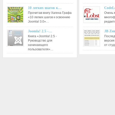
10 легких шагов к…
CodeL
Прочитав книгу Хагена Графа
Очень 
«10 легких шагов к освоению
многоф
Joomla! 3.0»…
редакт
Joomla! 2.5 -…
JB Ze
Книга «Joomla! 2.5 -
Послед
Руководство для
версия
начинающего
от сту
пользователя»…