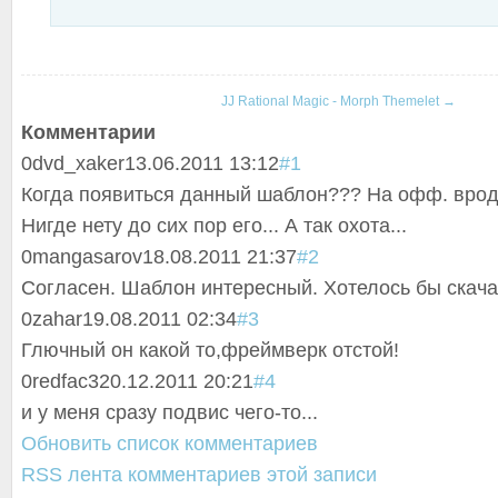
JJ Rational Magic - Morph Themelet
→
Комментарии
0
dvd_xaker
13.06.2011 13:12
#1
Когда появиться данный шаблон??? На офф. вроде 
Нигде нету до сих пор его... А так охота...
0
mangasarov
18.08.2011 21:37
#2
Согласен. Шаблон интересный. Хотелось бы скачать
0
zahar
19.08.2011 02:34
#3
Глючный он какой то,фреймверк отстой!
0
redfac3
20.12.2011 20:21
#4
и у меня сразу подвис чего-то...
Обновить список комментариев
RSS лента комментариев этой записи