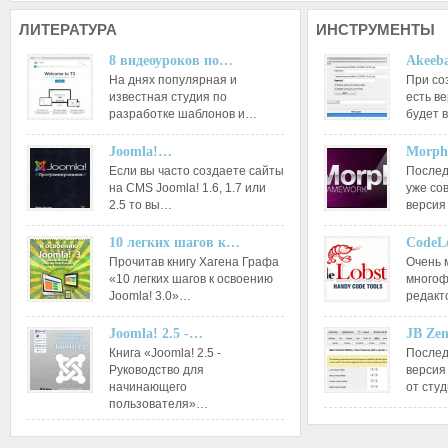
ЛИТЕРАТУРА
ИНСТРУМЕНТЫ
8 видеоуроков по…
Akeeba
На днях популярная и
При со
известная студия по
есть ве
разработке шаблонов и…
будет 
Joomla!…
Morph
Если вы часто создаете сайты
Послед
на CMS Joomla! 1.6, 1.7 или
уже со
2.5 то вы…
версия
10 легких шагов к…
CodeL
Прочитав книгу Хагена Графа
Очень 
«10 легких шагов к освоению
многоф
Joomla! 3.0»…
редакт
Joomla! 2.5 -…
JB Ze
Книга «Joomla! 2.5 -
Послед
Руководство для
версия
начинающего
от сту
пользователя»…