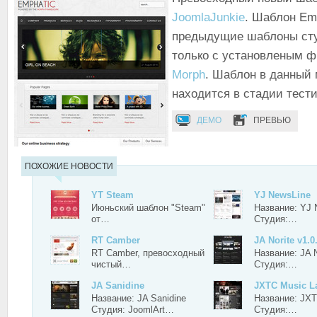
JoomlaJunkie
. Шаблон Emp
предыдущие шаблоны сту
только с установленым 
Morph
. Шаблон в данный
находится в стадии тест
ДЕМО
ПРЕВЬЮ
ПОХОЖИЕ НОВОСТИ
YT Steam
YJ NewsLine
Июньский шаблон "Steam"
Название: YJ 
от…
Студия:…
RT Camber
JA Norite v1.0
RT Camber, превосходный
Название: JA N
чистый…
Студия:…
JA Sanidine
JXTC Music L
Название: JA Sanidine
Название: JXT
Студия: JoomlArt…
Студия:…