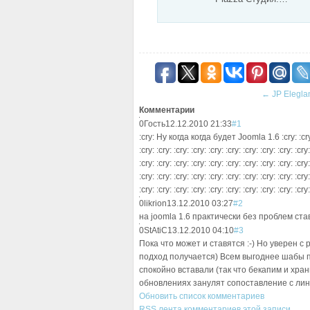
←
JP Elegla
Комментарии
0
Гость
12.12.2010 21:33
#1
:cry: Ну когда когда будет Joomla 1.6 :cry: :cry: :cry
:cry: :cry: :cry: :cry: :cry: :cry: :cry: :cry: :cry: :cry:
:cry: :cry: :cry: :cry: :cry: :cry: :cry: :cry: :cry: :cry:
:cry: :cry: :cry: :cry: :cry: :cry: :cry: :cry: :cry: :cry:
:cry: :cry: :cry: :cry: :cry: :cry: :cry: :cry: :cry: :cry:
0
likrion
13.12.2010 03:27
#2
на joomla 1.6 практически без проблем с
0
StAtiC
13.12.2010 04:10
#3
Пока что может и ставятся :-) Но уверен с
подход получается) Всем выгоднее шабы п
спокойно вставали (так что бекапим и храни
обновлениях занулят сопоставление с лин
Обновить список комментариев
RSS лента комментариев этой записи