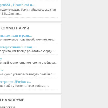
penSSL, Heartbleed и…
 неделю назад, была найдена серьезная
enSSL. Данная…
КОММЕНТАРИИ
льные поля в разн...
олнительное поле (изображение), ото...
нтерактивный план ...
луйста, как проще работать с коорди...
ry
енный компонент, немного по разбирал...
le
не нужно установить модуль онлайн о...
еграции JFusion v...
ет сайт у jfusion... Люди добрые, ...
Я
НА ФОРУМЕ
для показа