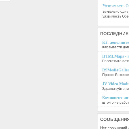
Уязвимость O
Буквально одну
уязвимость Op
ПОСЛЕДНИЕ
K2: дополните
Как вывести доп
HTMLMaps - и
Расскажите пожа
RSMediaGalle
Просто Божеств
JV Video Modu
Здравствуйте, м
Компонент инт
што-то не работа
СООБЩЕНИ
Нет сообщений 