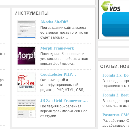
ИНСТРУМЕНТЫ
Akeeba SiteDiff
При создании сайта, всегда
есть вероятность того что он
будет взломан…
Morph Framework
йты
Последняя обновленная и
уже совершенно бесплатная
версия фреймворка…
СТАТЬИ,
НОВ
CodeLobster PHP…
Joomla 3.x, Bo
афа
Очень мощный и
В последнее вр
ию
многофункциональный
спрашивают ка
редактор РНР, HTML, CSS,…
Joomla 3, Boo
JB Zen Grid Framework…
В последнее вр
очень часто ис
Последняя обновленная
версия фреймворка Zen Grid
Развитие CMS
от студии…
Разработчики C
дорабатывают 