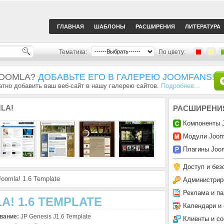
ГЛАВНАЯ
ШАБЛОНЫ
РАСШИРЕНИЯ
ЛИТЕРАТУРА
Тематика:
По цвету:
JOOMLA?
ДОБАВЬТЕ ЕГО В ГАЛЕРЕЮ JOOMFANS!
тно добавить ваш веб-сайт в нашу галерею сайтов.
Подробнее...
LA!
РАСШИРЕНИ
Компоненты 
Модули Joom
Плагины Joom
Доступ и без
oomla! 1.6 Template
Администрир
Реклама и па
A! 1.6 TEMPLATE
Календари и
вание:
JP Genesis J1.6 Template
Клиенты и с