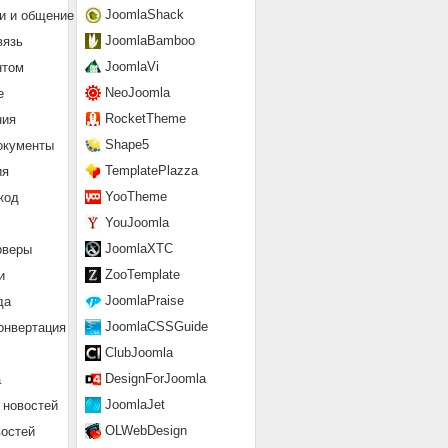
JoomlaShack
и и общение
JoomlaBamboo
вязь
JoomlaVi
нтом
NeoJoomla
е
RocketTheme
ния
Shape5
окументы
TemplatePlazza
ия
YooTheme
код
YouJoomla
JoomlaXTC
рверы
ZooTemplate
и
JoomlaPraise
да
JoomlaCSSGuide
онвертация
ClubJoomla
DesignForJoomla
а
JoomlaJet
 новостей
OLWebDesign
востей