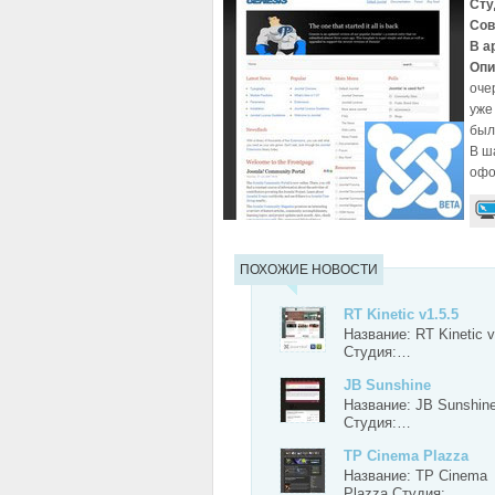
Сту
Сов
В а
Опи
оче
уже
был
В ш
офо
ПОХОЖИЕ НОВОСТИ
RT Kinetic v1.5.5
Название: RT Kinetic v
Студия:…
JB Sunshine
Название: JB Sunshin
Студия:…
TP Cinema Plazza
Название: TP Cinema
Plazza Студия:…