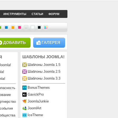
ИНСТРУМЕНТЫ
СТАТЬИ
ФОРУМ
ДОБАВИТЬ
ГАЛЕРЕЯ
ШАБЛОНЫ
JOOMLA!
Я
Шаблоны Joomla 1.5
Joomla!
Шаблоны Joomla 2.5
la!
Шаблоны Joomla 3.3
la!
BonusThemes
опасность
GavickPro
ование
JoomlaJunkie
ртнерство
JoomlArt
 события
IceTheme
ообщества