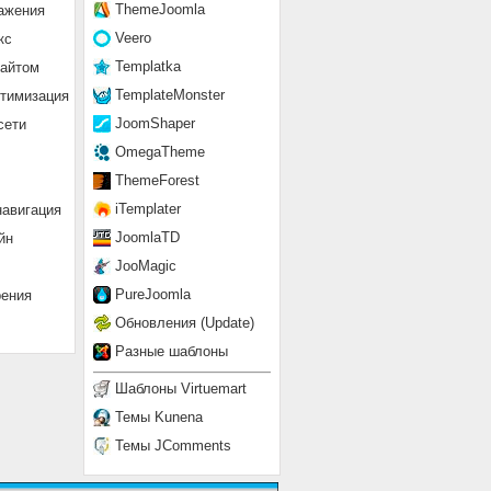
ThemeJoomla
ажения
Veero
кс
Templatka
сайтом
TemplateMonster
птимизация
JoomShaper
сети
OmegaTheme
ThemeForest
iTemplater
навигация
JoomlaTD
йн
JooMagic
PureJoomla
рения
Обновления (Update)
Разные шаблоны
Шаблоны Virtuemart
Темы Kunena
Темы JComments