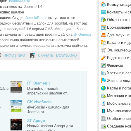
дия:
JoomlaPraise
Коммуникаци
местимость:
Joomla! 1.6
Контакты и с
рхиве:
шаблон
сание:
Студия
JoomlaPraise
выпустила в свет
Обмен конте
редной бесплатный шаблон для Joomla!, на этот раз
Бронировани
 для последней 1.6 версии CMS. Миграция шаблона
а сделана из предыдущей версии шаблона
JP Genesis
.
Доп. улучше
аблон было добавлено несколько новых стилей
Каталоги и д
рмления и немного переделана структура шаблона.
Эл. коммерц
ИНФО | INFO
СКАЧАТЬ | DOWNLOAD
Редакторы и 
Финансы
Хостинг и се
Жизнь и люд
RT Diametric
Карты и пого
1.5.5
Diametric - новый
апрельский шаблон от…
Миграция и к
GK elveSocial
Мобильность
e
elveSocial - шаблон для
Мультимеди
Joomla от…
Отображение
ZT Apogo
Новый шаблон Apogo для
Создание но
создания сайта…