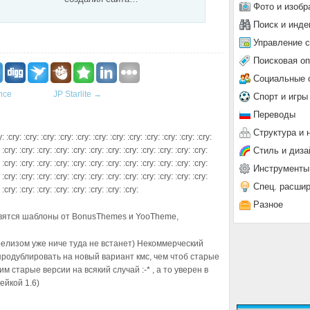
Фото и изобр
Поиск и инде
Управление 
Поисковая о
Социальные 
nce
JP Starlite
→
Спорт и игры
Переводы
Структура и 
: :cry: :cry: :cry: :cry: :cry: :cry: :cry: :cry: :cry: :cry: :cry:
Стиль и диза
 :cry: :cry: :cry: :cry: :cry: :cry: :cry: :cry: :cry: :cry: :cry: :cry:
 :cry: :cry: :cry: :cry: :cry: :cry: :cry: :cry: :cry: :cry: :cry: :cry:
Инструменты
 :cry: :cry: :cry: :cry: :cry: :cry: :cry: :cry: :cry: :cry: :cry: :cry:
Спец. расши
 :cry: :cry: :cry: :cry: :cry: :cry: :cry: :cry:
Разное
тавятся шаблоны от BonusThemes и YooTheme,
 релизом уже ниче туда не встанет) Некоммерческий
родублировать на новый вариант кмс, чем чтоб старые
м старые версии на всякий случай :-* , а то уверен в
ейкой 1.6)