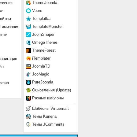
ThemeJoomla
ажения
Veero
кс
Templatka
сайтом
TemplateMonster
птимизация
JoomShaper
сети
OmegaTheme
ThemeForest
iTemplater
навигация
JoomlaTD
йн
JooMagic
PureJoomla
рения
Обновления (Update)
Разные шаблоны
Шаблоны Virtuemart
Темы Kunena
Темы JComments