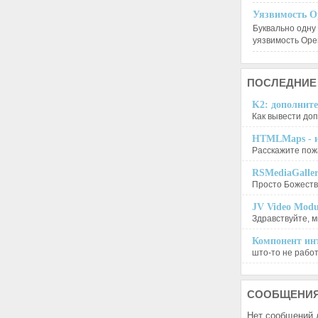
Уязвимость O
Буквально одну
уязвимость Op
ПОСЛЕДНИЕ
K2: дополните
Как вывести доп
HTMLMaps - и
Расскажите пожа
RSMediaGalle
Просто Божеств
JV Video Modu
Здравствуйте, м
Компонент инт
што-то не работа
СООБЩЕНИ
Нет сообщений 