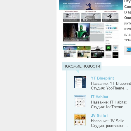
Сту
Сов
В а
Опи
инт
ком
пла
тем
ПОХОЖИЕ НОВОСТИ
YT Blueprint
Название: YT Blueprint
Студия: YooTheme…
IT Habitat
Название: IT Habitat
Студия: IceTheme…
JV Sello I
Название: JV Sello I
Студия: joomvision…