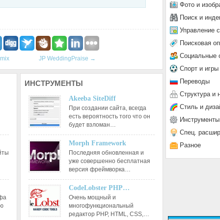
Фото и изобр
Поиск и инде
Управление 
Поисковая о
Социальные 
mix
JP WeddingPraise
→
Спорт и игры
Переводы
ИНСТРУМЕНТЫ
Структура и 
Akeeba SiteDiff
Стиль и диза
При создании сайта, всегда
есть вероятность того что он
Инструменты
будет взломан…
Спец. расши
Morph Framework
Разное
йты
Последняя обновленная и
уже совершенно бесплатная
версия фреймворка…
CodeLobster PHP…
афа
Очень мощный и
ию
многофункциональный
редактор РНР, HTML, CSS,…