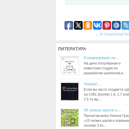
←
JP SimpleShop Re
ЛИТЕРАТУРА
8 видеоуроков по…
На днях популярная и
известная студия по
разработке шаблонов и…
Joomla!…
Если вы часто создаете са
на CMS Joomla! 1.6, 1.7 или
2.5 то вы…
10 легких шагов к…
Прочитав книгу Хагена Гр
«10 легких шагов к освоен
Joomla! 3.0»…