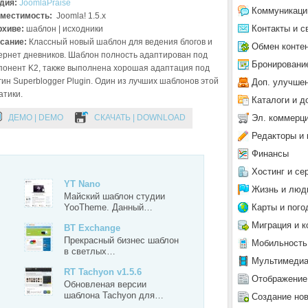
дия:
JoomlaPraise
Коммуникаци
местимость:
Joomla! 1.5.x
Контакты и с
рхиве:
шаблон | исходники
сание:
Классный новый шаблон для ведения блогов и
Обмен конте
ернет дневников. Шаблон полность адаптирован под
Бронировани
понент K2, также выполнена хорошая адаптация под
гин Superblogger Plugin. Один из лучших шаблонов этой
Доп. улучше
атики.
Каталоги и д
Эл. коммерц
ДЕМО | DEMO
СКАЧАТЬ | DOWNLOAD
Редакторы и 
Финансы
Хостинг и се
YT Nano
Жизнь и люд
Майский шаблон студии
Карты и пого
YooTheme. Данный…
Миграция и к
BT Exchange
Прекрасный бизнес шаблон
Мобильность
в светлых…
Мультимеди
RT Tachyon v1.5.6
Отображение
Обновленая версии
шаблона Tachyon для…
Создание но