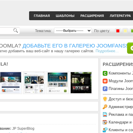
ГЛАВНАЯ
ШАБЛОНЫ
РАСШИРЕНИЯ
ЛИТЕРАТУРА
Тематика:
По цвету:
JOOMLA?
ДОБАВЬТЕ ЕГО В ГАЛЕРЕЮ JOOMFANS!
тно добавить ваш веб-сайт в нашу галерею сайтов.
Подробнее...
LA!
РАСШИРЕНИ
Компоненты 
Модули Joom
Плагины Joom
Доступ и без
Администрир
Реклама и па
Календари и
вание:
JP SuperBlog
Клиенты и с