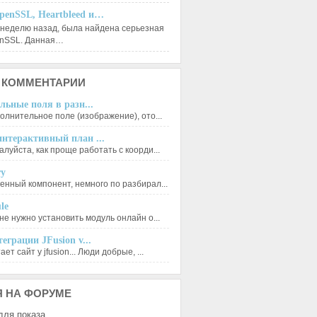
penSSL, Heartbleed и…
 неделю назад, была найдена серьезная
enSSL. Данная…
КОММЕНТАРИИ
льные поля в разн...
олнительное поле (изображение), ото...
нтерактивный план ...
луйста, как проще работать с коорди...
ry
енный компонент, немного по разбирал...
le
не нужно установить модуль онлайн о...
еграции JFusion v...
ет сайт у jfusion... Люди добрые, ...
Я
НА ФОРУМЕ
для показа