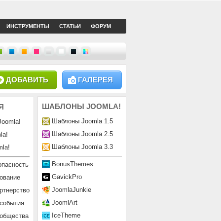
ИНСТРУМЕНТЫ
СТАТЬИ
ФОРУМ
ДОБАВИТЬ
ГАЛЕРЕЯ
ШАБЛОНЫ
JOOMLA!
Я
Шаблоны Joomla 1.5
Joomla!
Шаблоны Joomla 2.5
la!
Шаблоны Joomla 3.3
la!
BonusThemes
опасность
GavickPro
ование
JoomlaJunkie
ртнерство
JoomlArt
 события
IceTheme
ообщества