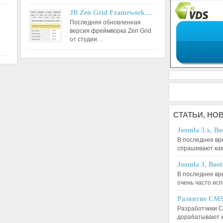
JB Zen Grid Framework…
Последняя обновленная
версия фреймворка Zen Grid
от студии…
СТАТЬИ,
НОВ
Joomla 3.x, Bo
В последнее вр
спрашивают ка
Joomla 3, Boo
В последнее вр
очень часто ис
Развитие CMS
Разработчики C
дорабатывают 