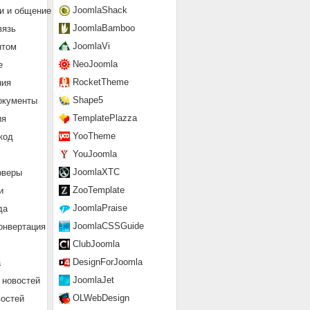
JoomlaShack
и и общение
JoomlaBamboo
вязь
JoomlaVi
нтом
NeoJoomla
е
RocketTheme
ния
Shape5
окументы
TemplatePlazza
ия
YooTheme
код
YouJoomla
JoomlaXTC
рверы
ZooTemplate
и
JoomlaPraise
да
JoomlaCSSGuide
онвертация
ClubJoomla
DesignForJoomla
а
JoomlaJet
 новостей
OLWebDesign
востей