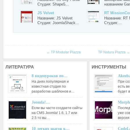
Студия: Shape5…
названием G
JS Velvet
RT MissionCon
Название: JS Velvet
Название: RT 
Студия: JoomlaShack…
Студия:…
←
TP Modular Plazza
TP Natura Plazza
→
ЛИТЕРАТУРА
ИНСТРУМЕНТЫ
8 видеоуроков по…
Akeeba
На днях популярная и
При со
известная студия по
есть ве
разработке шаблонов и…
будет 
Joomla!…
Morph
Если вы часто создаете сайты
Послед
на CMS Joomla! 1.6, 1.7 или
уже со
2.5 то вы…
версия
10 легких шагов к…
CodeL