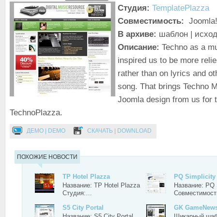
Студия:
TemplatePlazza
Совместимость:
Joomla!
В архиве:
шаблон | исхо
Описание:
Techno as a mu
inspired us to be more reli
rather than on lyrics and o
song. That brings Techno M
Joomla design from us for
TechnoPlazza.
ДЕМО | DEMO
СКАЧАТЬ | DOWNLOAD
ПОХОЖИЕ НОВОСТИ
TP Hotel Plazza
PQ Simplicity
Название: TP Hotel Plazza
Название: PQ S
Студия:…
Совместимос
S5 City Portal
GK GameNew
Название: S5 City Portal
Шикарный шаб