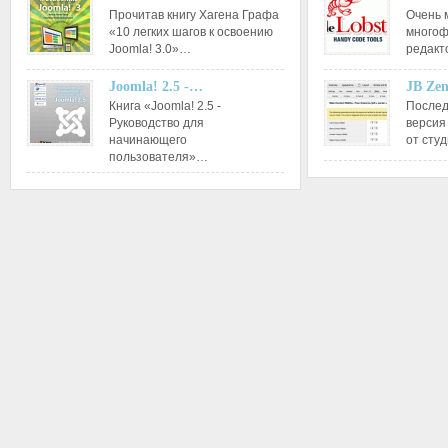
Прочитав книгу Хагена Графа
Очень 
«10 легких шагов к освоению
многоф
Joomla! 3.0»…
редакт
Joomla! 2.5 -…
JB Ze
Книга «Joomla! 2.5 -
Послед
Руководство для
версия
начинающего
от сту
пользователя»…