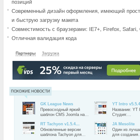
позиций
Современный дизайн оформления, имеющий прост
и быструю загрузку макета
Совместимость с браузерами: IE7+, Firefox, Safari,
Отличная валидация кода
Партнеры
Загрузка
СКАЧАТЬ
ЗЕРКАЛО
ПОХОЖИЕ НОВОСТИ
GK League News
YT Intro v5.5.
Превосходный яркий
Название: YT I
шаблон CMS Joomla на…
Студия:…
RT Tachyon v1.5.4…
JA Mesolite
Обновленные версии
Один из лучш
шаблона Tachyon для…
для создания