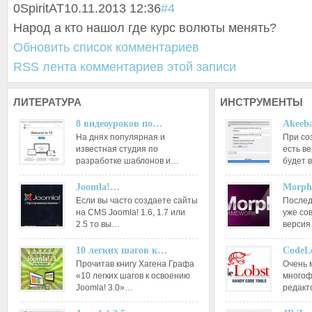
0
SpiritAT
10.11.2013 12:36
#4
Народ а кто нашол где курс волюты менять?
Обновить список комментариев
RSS лента комментариев этой записи
ЛИТЕРАТУРА
ИНСТРУМЕНТЫ
8 видеоуроков по…
Akeeba
На днях популярная и
При со
известная студия по
есть ве
разработке шаблонов и…
будет 
Joomla!…
Morph
Если вы часто создаете сайты
Послед
на CMS Joomla! 1.6, 1.7 или
уже со
2.5 то вы…
версия
10 легких шагов к…
CodeL
Прочитав книгу Хагена Графа
Очень 
«10 легких шагов к освоению
многоф
Joomla! 3.0»…
редакт