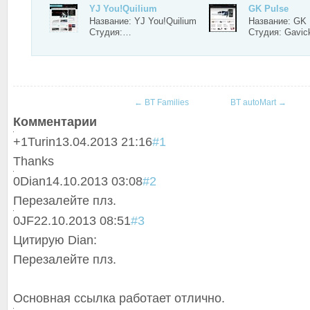
YJ You!Quilium
GK Pulse
Название: YJ You!Quilium
Название: GK 
Студия:…
Студия: Gavi
←
BT Families
BT autoMart
→
Комментарии
+1
Turin
13.04.2013 21:16
#1
Thanks
0
Dian
14.10.2013 03:08
#2
Перезалейте плз.
0
JF
22.10.2013 08:51
#3
Цитирую Dian:
Перезалейте плз.
Основная ссылка работает отлично.