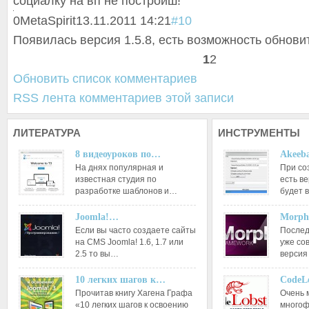
социалку на вп не построиш!
0
MetaSpirit
13.11.2011 14:21
#10
Появилась версия 1.5.8, есть возможность обнови
1
2
Обновить список комментариев
RSS лента комментариев этой записи
ЛИТЕРАТУРА
ИНСТРУМЕНТЫ
8 видеоуроков по…
Akeeba
На днях популярная и
При со
известная студия по
есть ве
разработке шаблонов и…
будет 
Joomla!…
Morph
Если вы часто создаете сайты
Послед
на CMS Joomla! 1.6, 1.7 или
уже со
2.5 то вы…
версия
10 легких шагов к…
CodeL
Прочитав книгу Хагена Графа
Очень 
«10 легких шагов к освоению
многоф