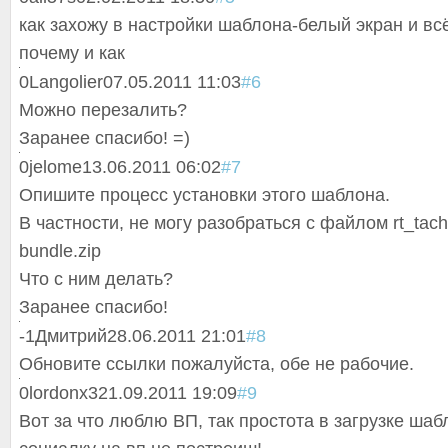
как захожу в настройки шаблона-белый экран и всё
почему и как
0
Langolier
07.05.2011 11:03
#6
Можно перезалить?
Заранее спасибо! =)
0
jelome
13.06.2011 06:02
#7
Опишите процесс установки этого шаблона.
В частности, не могу разобраться с файлом rt_tach
bundle.zip
Что с ним делать?
Заранее спасибо!
-1
Дмитрий
28.06.2011 21:01
#8
Обновите ссылки пожалуйста, обе не рабочие.
0
lordonx3
21.09.2011 19:09
#9
Вот за что люблю ВП, так простота в загрузке шаб