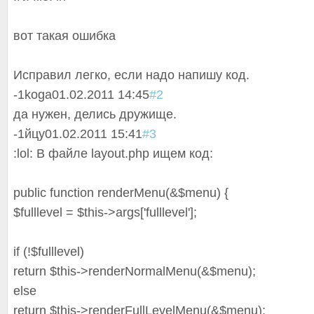
вот такая ошибка
Исправил легко, если надо напишу код.
-1
koga
01.02.2011 14:45
#2
да нужен, делись дружище.
-1
йцу
01.02.2011 15:41
#3
:lol: В файле layout.php ищем код:
public function renderMenu(&$menu) {
$fulllevel = $this->args['fulllevel'];
if (!$fulllevel)
return $this->renderNormalMen
u(&$menu);
else
return $this->renderFullLevel
Menu(&$menu);