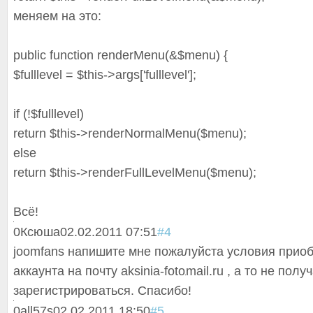
меняем на это:
public function renderMenu(&$menu) {
$fulllevel = $this->args['fulllevel'];
if (!$fulllevel)
return $this->renderNormalMen
u($menu);
else
return $this->renderFullLevel
Menu($menu);
Всё!
0
Ксюша
02.02.2011 07:51
#4
joomfans напишите мне пожалуйста условия прио
аккаунта на почту
aksinia-foto
mail.ru
, а то не получ
зарегистрироват
ься. Спасибо!
0
all57s
02.02.2011 18:50
#5