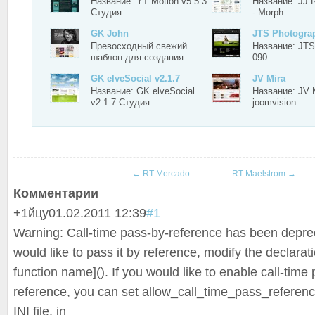
Название: YT Motion v5.5.3
Название: JJ R
Студия:…
- Morph…
GK John
JTS Photogra
Превосходный свежий
Название: JTS
шаблон для создания…
090…
GK elveSocial v2.1.7
JV Mira
Название: GK elveSocial
Название: JV 
v2.1.7 Студия:…
joomvision…
←
RT Mercado
RT Maelstrom
→
Комментарии
+1
йцу
01.02.2011 12:39
#1
Warning: Call-time pass-by-reference has been deprec
would like to pass it by reference, modify the declarat
function name](). If you would like to enable call-time
reference, you can set allow_call_time
_pass_reference
INI file. in