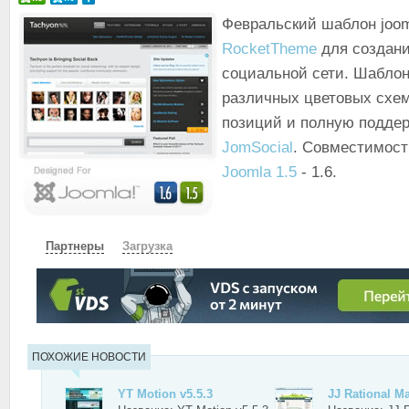
Февральский шаблон joom
RocketTheme
для создани
социальной сети. Шаблон
различных цветовых схе
позиций и полную поддер
JomSocial
. Совместимост
Joomla 1.5
- 1.6.
Партнеры
Загрузка
СКАЧАТЬ
ЗЕРКАЛО
ПОХОЖИЕ НОВОСТИ
YT Motion v5.5.3
JJ Rational M