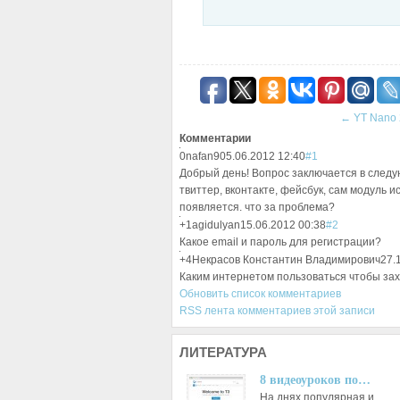
←
YT Nano 
Комментарии
0
nafan9
05.06.2012 12:40
#1
Добрый день! Вопрос заключается в следу
твиттер, вконтакте, фейсбук, сам модуль и
появляется. что за проблема?
+1
agidulyan
15.06.2012 00:38
#2
Какое email и пароль для регистрации?
+4
Некрасов Константин Владимирович
27.
Каким интернетом пользоваться чтобы зах
Обновить список комментариев
RSS лента комментариев этой записи
ЛИТЕРАТУРА
8 видеоуроков по…
На днях популярная и