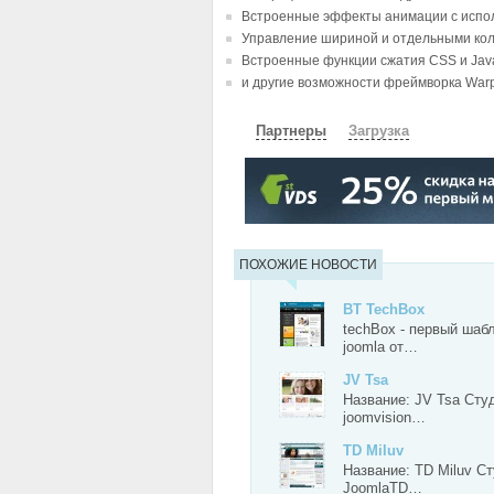
Встроенные эффекты анимации с испо
Управление шириной и отдельными кол
Встроенные функции сжатия CSS и Java
и другие возможности фреймворка War
Партнеры
Загрузка
СКАЧАТЬ
ЗЕРКАЛО
ЗЕРКАЛ
ПОХОЖИЕ НОВОСТИ
BT TechBox
techBox - первый шаб
joomla от…
JV Tsa
Название: JV Tsa Сту
joomvision…
TD Miluv
Название: TD Miluv Ст
JoomlaTD…