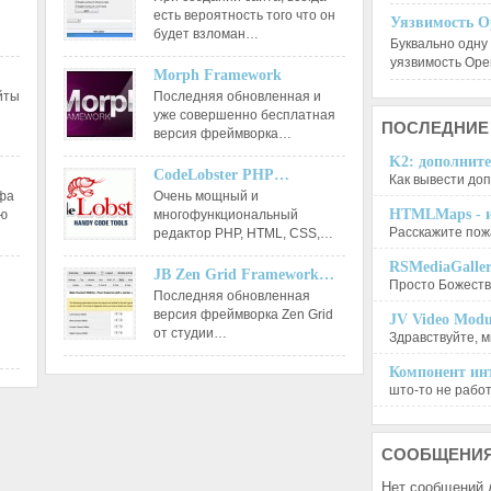
есть вероятность того что он
Уязвимость O
будет взломан…
Буквально одну
уязвимость Op
Morph Framework
йты
Последняя обновленная и
уже совершенно бесплатная
ПОСЛЕДНИЕ
версия фреймворка…
K2: дополните
CodeLobster PHP…
Как вывести доп
афа
Очень мощный и
HTMLMaps - и
ию
многофункциональный
Расскажите пожа
редактор РНР, HTML, CSS,…
RSMediaGalle
JB Zen Grid Framework…
Просто Божеств
Последняя обновленная
версия фреймворка Zen Grid
JV Video Modu
от студии…
Здравствуйте, м
Компонент инт
што-то не работа
СООБЩЕНИ
Нет сообщений 