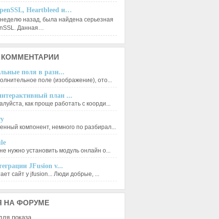
penSSL, Heartbleed и…
 неделю назад, была найдена серьезная
enSSL. Данная…
КОММЕНТАРИИ
льные поля в разн...
олнительное поле (изображение), ото...
нтерактивный план ...
луйста, как проще работать с коорди...
ry
енный компонент, немного по разбирал...
le
не нужно установить модуль онлайн о...
еграции JFusion v...
ет сайт у jfusion... Люди добрые, ...
Я
НА ФОРУМЕ
для показа