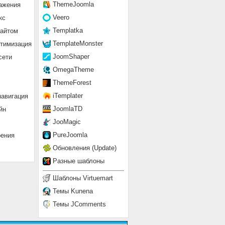
ThemeJoomla
ажения
Veero
кс
Templatka
сайтом
TemplateMonster
птимизация
JoomShaper
сети
OmegaTheme
ThemeForest
iTemplater
навигация
JoomlaTD
йн
JooMagic
PureJoomla
рения
Обновления (Update)
Разные шаблоны
Шаблоны Virtuemart
Темы Kunena
Темы JComments