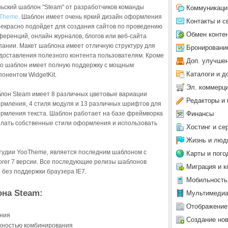
ьский шаблон "Steam" от разработчиков команды
Коммуникаци
Theme
. Шаблон имеет очень яркий дизайн оформления
Контакты и с
рекрасно подойдет для создания сайтов по проведению
Обмен конте
ференций, онлайн журналов, блогов или веб-сайта
пании. Макет шаблона имеет отличную структуру для
Бронировани
доставления полезного контента пользователям. Кроме
Доп. улучше
го шаблон имеет полную поддержку с мощным
Каталоги и д
понентом WidgetKit.
Эл. коммерц
лон Steam имеет 8 различных цветовые вариации
Редакторы и 
рмления, 4 стиля модуля и 13 различных шрифтов для
Финансы
рмления текста. Шаблон работает на базе фреймворка
делать собственные стили оформления и использовать
Хостинг и се
Жизнь и люд
удии YooTheme, является последним шаблоном с
Карты и пого
plorer 7 версии. Все последующие релизы шаблонов
Миграция и к
5
без поддержки браузера IE7.
Мобильность
на Steam:
Мультимеди
Отображение
ения
Создание но
ожностью комбинирования