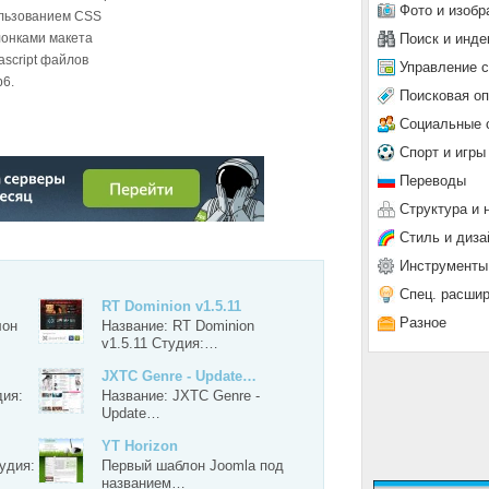
Фото и изобр
льзованием CSS
Поиск и инде
онками макета
script файлов
Управление 
p6.
Поисковая о
Социальные 
Спорт и игры
Переводы
О №2
Структура и 
Стиль и диза
Инструменты
Спец. расши
RT Dominion v1.5.11
Разное
лон
Название: RT Dominion
v1.5.11 Студия:…
JXTC Genre - Update…
дия:
Название: JXTC Genre -
Update…
YT Horizon
удия:
Первый шаблон Joomla под
названием…