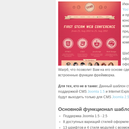
Июн
Yoo
и п
кон
ком
пре
это
ком
Шаб
офо
офо
Warp6, что позволит Вам на его основе с
встроенные функции фреймворка.
Для тех, кто не в танке:
Данный шаблон ст
поддержкой CMS
Joomla 1.5
и Internet Ex
будут выходить только для CMS
Joomla 2.
Основной функционал шабло
Поддержка Joomla 1.5 - 2.5
8 доступных вариаций стилей оформл
13 шрифтов и 4 стиля модулей с возм