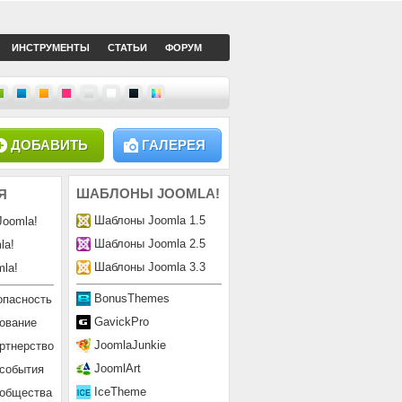
ИНСТРУМЕНТЫ
СТАТЬИ
ФОРУМ
ДОБАВИТЬ
ГАЛЕРЕЯ
ШАБЛОНЫ
JOOMLA!
Я
Шаблоны Joomla 1.5
Joomla!
Шаблоны Joomla 2.5
la!
Шаблоны Joomla 3.3
la!
BonusThemes
опасность
GavickPro
ование
JoomlaJunkie
ртнерство
JoomlArt
 события
IceTheme
ообщества