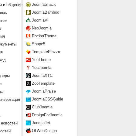
JoomlaShack
и и общение
JoomlaBamboo
вязь
JoomlaVi
нтом
NeoJoomla
е
RocketTheme
ния
Shape5
окументы
TemplatePlazza
ия
YooTheme
код
YouJoomla
JoomlaXTC
рверы
ZooTemplate
и
JoomlaPraise
да
JoomlaCSSGuide
онвертация
ClubJoomla
DesignForJoomla
а
JoomlaJet
 новостей
OLWebDesign
востей