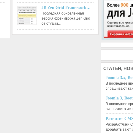
JB Zen Grid Framework…
Последняя обновленная
версия фреймворка Zen Grid
от студии…
СТАТЬИ,
НОВ
Joomla 3.x, Bo
В последнее вр
спрашивают ка
Joomla 3, Boo
В последнее вр
очень часто ис
Развитие CMS
Разработчики C
дорабатывают 