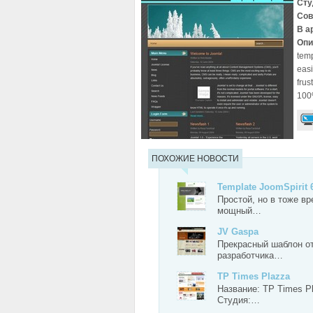
Сту
Сов
В а
Опи
temp
easi
frus
100%
ПОХОЖИЕ НОВОСТИ
Template JoomSpirit 
Простой, но в тоже в
мощный…
JV Gaspa
Прекрасный шаблон о
разработчика…
TP Times Plazza
Название: TP Times P
Студия:…