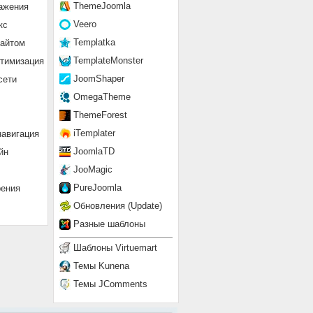
ThemeJoomla
ажения
Veero
кс
Templatka
сайтом
TemplateMonster
птимизация
JoomShaper
сети
OmegaTheme
ThemeForest
iTemplater
навигация
JoomlaTD
йн
JooMagic
PureJoomla
рения
Обновления (Update)
Разные шаблоны
Шаблоны Virtuemart
Темы Kunena
Темы JComments