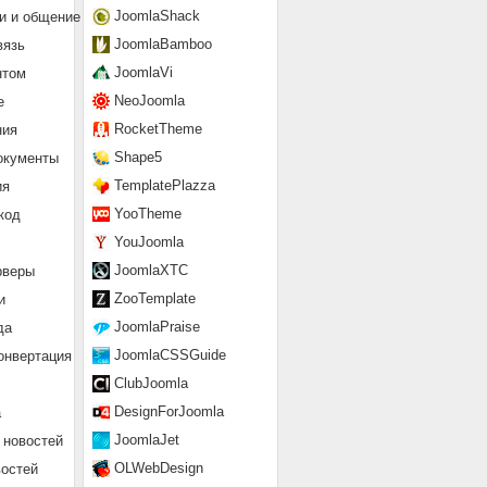
JoomlaShack
и и общение
JoomlaBamboo
вязь
JoomlaVi
нтом
NeoJoomla
е
RocketTheme
ния
Shape5
окументы
TemplatePlazza
ия
YooTheme
код
YouJoomla
JoomlaXTC
рверы
ZooTemplate
и
JoomlaPraise
да
JoomlaCSSGuide
онвертация
ClubJoomla
DesignForJoomla
а
JoomlaJet
 новостей
OLWebDesign
востей