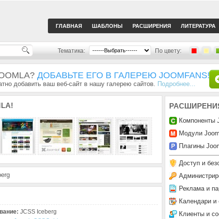
ГЛАВНАЯ
ШАБЛОНЫ
РАСШИРЕНИЯ
ЛИТЕРАТУРА
Тематика:
По цвету:
JOOMLA?
ДОБАВЬТЕ ЕГО В ГАЛЕРЕЮ JOOMFANS!
тно добавить ваш веб-сайт в нашу галерею сайтов.
Подробнее...
LA!
РАСШИРЕНИ
Компоненты 
Модули Joom
Плагины Joom
Доступ и без
erg
Администрир
Реклама и па
Календари и
вание:
JCSS Iceberg
Клиенты и с