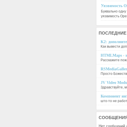
Уязвимость O
Буквально одну
уязвимость Op
ПОСЛЕДНИЕ
K2: дополните
Как вывести доп
HTMLMaps - и
Расскажите пожа
RSMediaGalle
Просто Божеств
JV Video Modu
Здравствуйте, м
Компонент инт
што-то не работа
СООБЩЕНИ
Нет сообщений 