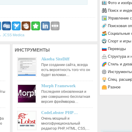
Фото и изобр
Поиск и инде
Управление 
Поисковая о
Социальные 
←
JCSS Medica
Спорт и игры
Переводы
ИНСТРУМЕНТЫ
Структура и 
Akeeba SiteDiff
Стиль и диза
При создании сайта, всегда
есть вероятность того что он
Инструменты
будет взломан…
Спец. расши
Morph Framework
Разное
йты
Последняя обновленная и
уже совершенно бесплатная
версия фреймворка…
CodeLobster PHP…
афа
Очень мощный и
ию
многофункциональный
редактор РНР, HTML, CSS,…