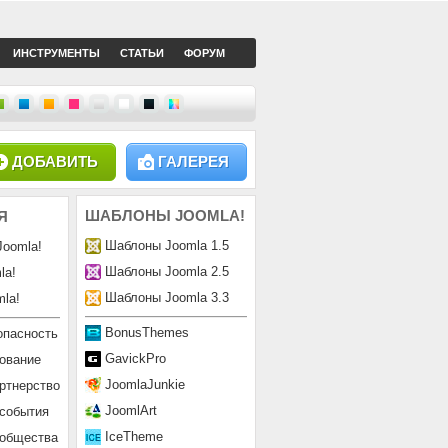
ИНСТРУМЕНТЫ
СТАТЬИ
ФОРУМ
ДОБАВИТЬ
ГАЛЕРЕЯ
ШАБЛОНЫ
JOOMLA!
Я
Шаблоны Joomla 1.5
Joomla!
Шаблоны Joomla 2.5
la!
Шаблоны Joomla 3.3
la!
BonusThemes
опасность
GavickPro
ование
JoomlaJunkie
ртнерство
JoomlArt
 события
IceTheme
ообщества