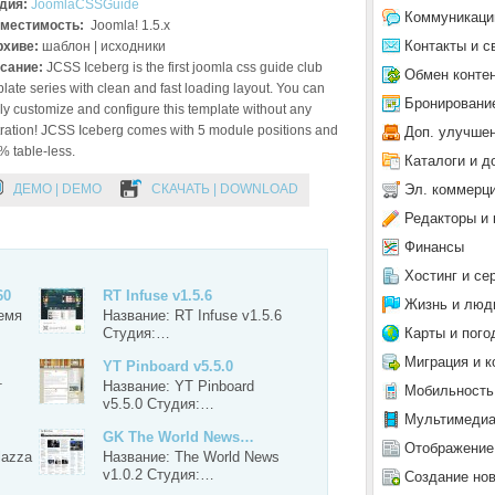
дия:
JoomlaCSSGuide
Коммуникаци
местимость:
Joomla! 1.5.x
Контакты и с
рхиве:
шаблон | исходники
сание:
JCSS Iceberg is the first joomla css guide club
Обмен конте
late series with clean and fast loading layout. You can
Бронировани
ly customize and configure this template without any
tration! JCSS Iceberg comes with 5 module positions and
Доп. улучше
 table-less.
Каталоги и д
Эл. коммерц
ДЕМО | DEMO
СКАЧАТЬ | DOWNLOAD
Редакторы и 
Финансы
Хостинг и се
60
RT Infuse v1.5.6
Жизнь и люд
ремя
Название: RT Infuse v1.5.6
Карты и пого
Студия:…
Миграция и к
YT Pinboard v5.5.0
т
Название: YT Pinboard
Мобильность
v5.5.0 Студия:…
Мультимеди
GK The World News…
Отображение
lazza
Название: The World News
v1.0.2 Студия:…
Создание но