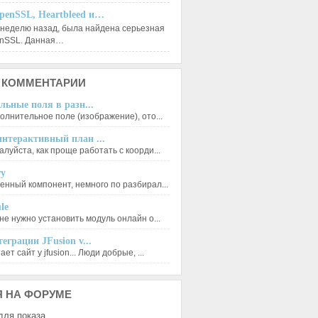
penSSL, Heartbleed и…
 неделю назад, была найдена серьезная
enSSL. Данная…
КОММЕНТАРИИ
льные поля в разн...
олнительное поле (изображение), ото...
нтерактивный план ...
луйста, как проще работать с коорди...
ry
енный компонент, немного по разбирал...
le
не нужно установить модуль онлайн о...
еграции JFusion v...
ет сайт у jfusion... Люди добрые, ...
Я
НА ФОРУМЕ
для показа