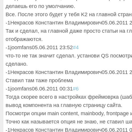
делаешь его по умолчанию.
Все. После этого будет у тебя K2 на главной стра
-1
Некрасов Константин Владимирович
05.06.2011 
Так и сделал, на главной даже просто статьи на г
отображаются.
-1
joomfans
05.06.2011 23:52
#4
что-то не так значит сделал. установи QS посмотр
сделано.
-1
Некрасов Константин Владимирович
05.06.2011 
Ставил там таже проблема
-1
joomfans
06.06.2011 00:31
#6
Тогда скорее всего в настройках фреймоврка (ша
вывод компонента на главную страницу сайта.
Посмотри опции main content, mainbody, frontpage и
Точно как называется опция не знаю, не ставил ш
-1
Некрасов Константин Владимирович
06.06.2011 