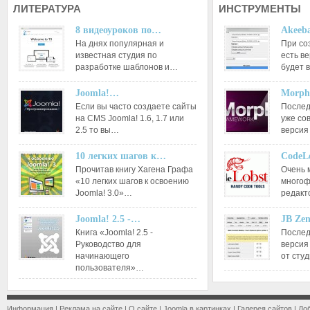
ЛИТЕРАТУРА
ИНСТРУМЕНТЫ
8 видеоуроков по…
Akeeba
На днях популярная и
При со
известная студия по
есть ве
разработке шаблонов и…
будет 
Joomla!…
Morph
Если вы часто создаете сайты
Послед
на CMS Joomla! 1.6, 1.7 или
уже со
2.5 то вы…
версия
10 легких шагов к…
CodeL
Прочитав книгу Хагена Графа
Очень 
«10 легких шагов к освоению
многоф
Joomla! 3.0»…
редакт
Joomla! 2.5 -…
JB Ze
Книга «Joomla! 2.5 -
Послед
Руководство для
версия
начинающего
от сту
пользователя»…
Информация
|
Реклама на сайте
|
О сайте
|
Joomla в картинках
|
Галерея сайтов
|
До