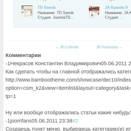
TD Sanob
JA Kyanite II
Название: TD Sanob
Название: JA K
Студия: JoomlaTD…
Студия:…
←
JB Cultivate
JB Powerplay
→
Комментарии
-1
Некрасов Константин Владимирович
05.06.2011 
Как сделать чтобы на главной отображались катег
http://www.bambootheme.com/showcase/dec10/index
option=com_k2&view=itemlist&layout=category&tas
tp=1
Ну или вообще отображались статьи какие нибудь
-1
joomfans
05.06.2011 23:38
#2
Создаешь пункт меню, выбираешь категорию(и) и