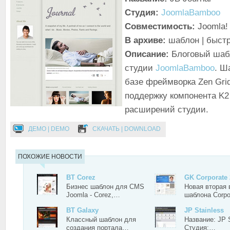
Студия:
JoomlaBamboo
Совместимость:
Joomla! 
В архиве:
шаблон | быст
Описание:
Блоговый шабл
студии
JoomlaBamboo
. Ш
базе фреймворка Zen Gri
поддержку компонента K2
расширений студии.
ДЕМО | DEMO
СКАЧАТЬ | DOWNLOAD
ПОХОЖИЕ НОВОСТИ
BT Corez
GK Corporate 
Бизнес шаблон для CMS
Новая вторая 
Joomla - Corez,…
шаблона Corp
BT Galaxy
JP Stainless
Классный шаблон для
Название: JP S
создания портала…
Студия:…