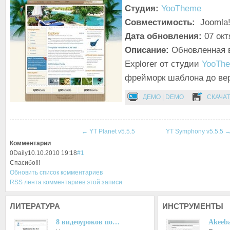
Студия:
YooTheme
Совместимость:
Joomla!
Дата обновления:
07 окт
Описание:
Обновленная 
Explorer от студии
YooTh
фрейморк шаблона до вер
ДЕМО | DEMO
СКАЧАТ
←
YT Planet v5.5.5
YT Symphony v5.5.5
Комментарии
0
Daily
10.10.2010 19:18
#1
Спасибо!!!
Обновить список комментариев
RSS лента комментариев этой записи
ЛИТЕРАТУРА
ИНСТРУМЕНТЫ
8 видеоуроков по…
Akeeba