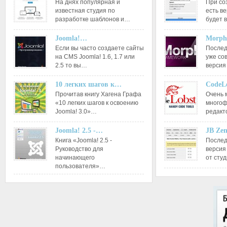
На днях популярная и
При со
известная студия по
есть ве
разработке шаблонов и…
будет 
Joomla!…
Morph
Если вы часто создаете сайты
Послед
на CMS Joomla! 1.6, 1.7 или
уже со
2.5 то вы…
версия
10 легких шагов к…
CodeL
Прочитав книгу Хагена Графа
Очень 
«10 легких шагов к освоению
многоф
Joomla! 3.0»…
редакт
Joomla! 2.5 -…
JB Ze
Книга «Joomla! 2.5 -
Послед
Руководство для
версия
начинающего
от сту
пользователя»…