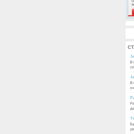
СТ
J
В 
с
J
В 
оч
Р
Ра
д
У
Бу
у