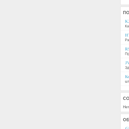
П
K2
Ка
H
Ра
R
Пр
JV
Зд
Ко
шт
С
Нет
О
G