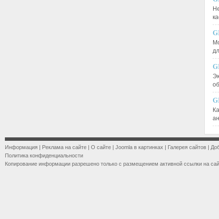
Не
к
G
М
д
G
Эк
о
G
К
а
Информация
|
Реклама на сайте
|
О сайте
|
Joomla в картинках
|
Галерея сайтов
|
До
Политика конфиденциальности
Копирование информации разрешено только с размещением активной ссылки на са